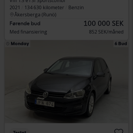
VIII 1.5 eTSI Sportscombi
2021
134 630 kilometer
Benzin
Åkersberga (Runö)
100 000 SEK
Førende bud
Med finansiering
852 SEK/måned
Monday
6 Bud
Testet