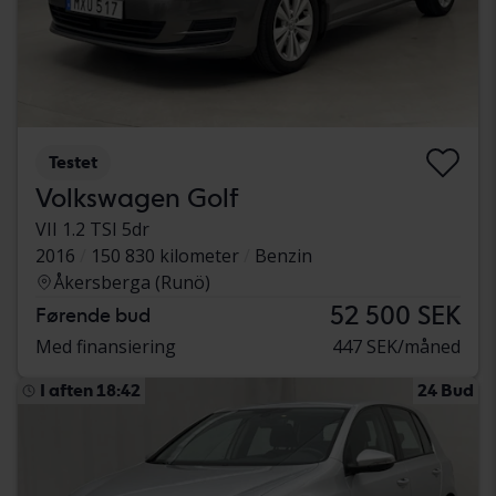
Testet
Volkswagen Golf
VII 1.2 TSI 5dr
2016
150 830 kilometer
Benzin
Åkersberga (Runö)
52 500 SEK
Førende bud
Med finansiering
447 SEK/måned
I aften 18:42
24 Bud