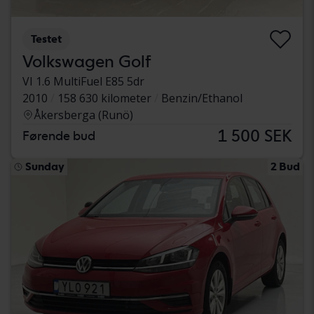
Testet
Volkswagen Golf
VI 1.6 MultiFuel E85 5dr
2010
158 630 kilometer
Benzin/Ethanol
Åkersberga (Runö)
1 500 SEK
Førende bud
Sunday
2 Bud