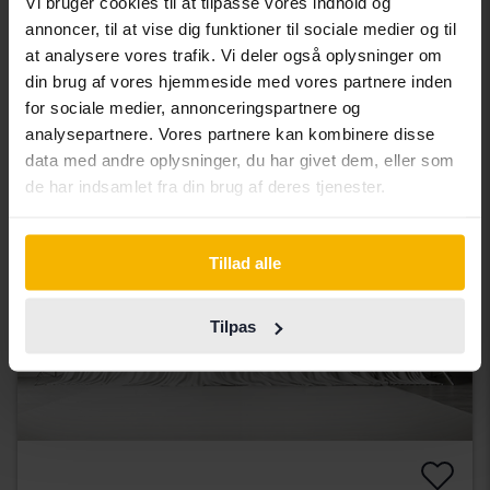
Vi bruger cookies til at tilpasse vores indhold og
2017
157 700 kilometer
Benzin
annoncer, til at vise dig funktioner til sociale medier og til
Åkersberga (Runö)
at analysere vores trafik. Vi deler også oplysninger om
46 000 SEK
Førende bud
din brug af vores hjemmeside med vores partnere inden
Med finansiering
392 SEK/måned
for sociale medier, annonceringspartnere og
analysepartnere. Vores partnere kan kombinere disse
Kommer snart
data med andre oplysninger, du har givet dem, eller som
de har indsamlet fra din brug af deres tjenester.
Tillad alle
Tilpas