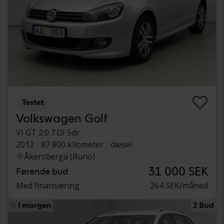
Testet
Volkswagen Golf
VI GT 2.0 TDI 5dr
2012
87 800 kilometer
diesel
Åkersberga (Runö)
31 000 SEK
Førende bud
Med finansiering
264 SEK/måned
I morgen
2 Bud