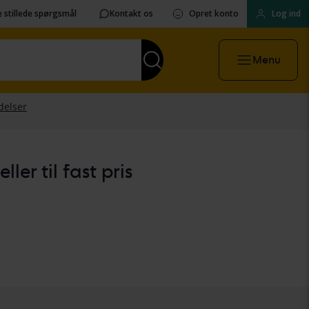
 stillede spørgsmål
Kontakt os
Opret konto
Log ind
Menu
er til fast pris