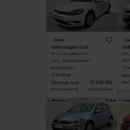
Testet
Tes
Volkswagen Golf
Vol
VII 1.4 TSI Multifuel 5dr
VII 1
2018
86 000 kilometer
2017
Benzin/Ethanol
S
Borlänge
Før
Førende bud
73 500 SEK
Med 
Med finansiering
626 SEK/måned
Monday
17 Bud
Sun