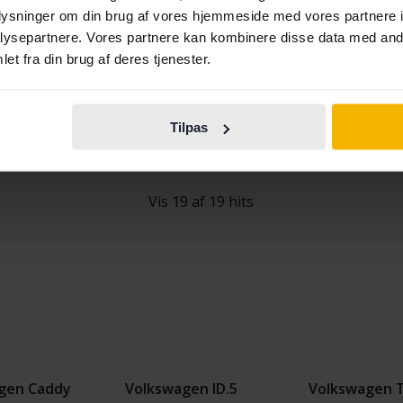
.0 TSI 5dr
VII 1.4 TSI Multifuel 5dr
oplysninger om din brug af vores hjemmeside med vores partnere i
53 240 kilometer
Benzin
2014
57 030 kilometer
ysepartnere. Vores partnere kan kombinere disse data med andr
kersberga (Runö)
Benzin/Ethanol
et fra din brug af deres tjenester.
rtpris
Kommer snart
Linköping (Jägarvallen)
Startpris
Kommer snart
s værdiansættelse er på vej
Vores værdiansættelse er på vej
Tilpas
Vis 19 af 19 hits
gen Caddy
Volkswagen ID.5
Volkswagen 