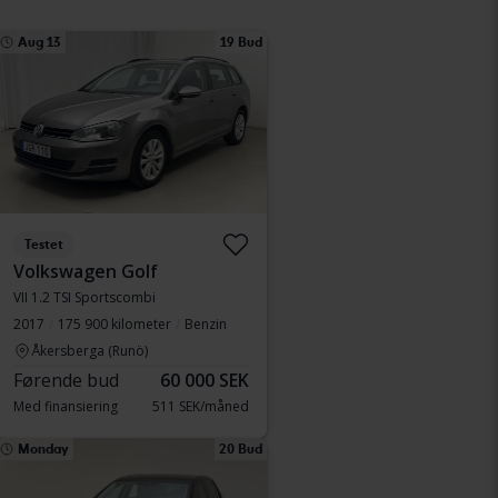
Aug 13
19 Bud
Testet
Volkswagen Golf
VII 1.2 TSI Sportscombi
2017
175 900 kilometer
Benzin
Åkersberga (Runö)
Førende bud
60 000 SEK
Med finansiering
511 SEK/måned
Monday
20 Bud