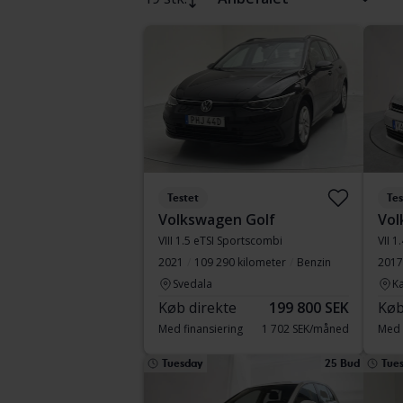
Testet
Tes
Volkswagen Golf
Vol
VIII 1.5 eTSI Sportscombi
VII 1
2021
109 290 kilometer
Benzin
2017
Svedala
Ka
Køb direkte
199 800 SEK
Køb
Med finansiering
1 702 SEK/måned
Med 
Tuesday
25 Bud
Tue