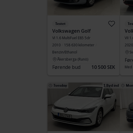
Testet
Tes
Volkswagen Golf
Vol
VI 1.6 MultiFuel E85 5dr
VII 1
2010
158 630 kilometer
2020
Benzin/Ethanol
S
Åkersberga (Runö)
Før
Førende bud
10 500 SEK
Med 
Tuesday
1 Byd ind
Mon