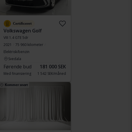
Certificeret
Volkswagen Golf
VIII 1.4 GTE 5dr
2021
75 960 kilometer
Elektrisk/benzin
Svedala
Førende bud
181 000 SEK
Med finansiering
1 542 SEK/måned
Kommer snart