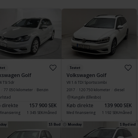
tet
Testet
kswagen Golf
Volkswagen Golf
.4 TSI 5dr
VII 1.6 TDI Sportscombi
77 050 kilometer
Benzin
2017
120 750 kilometer
diesel
rlstad
Kungälv (Ellesbo)
 direkte
157 900 SEK
Køb direkte
139 900 SEK
finansiering
1 345 SEK/måned
Med finansiering
1 192 SEK/måned
sday
13 Bud
Monday
1 Byd ind