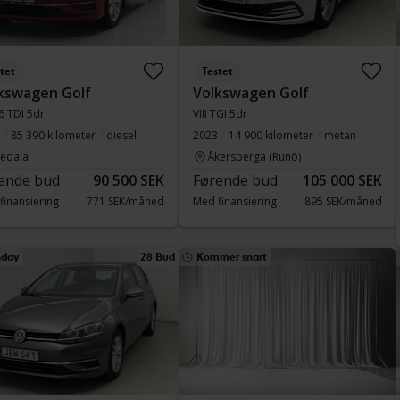
tet
Testet
kswagen Golf
Volkswagen Golf
.6 TDI 5dr
VIII TGI 5dr
85 390 kilometer
diesel
2023
14 900 kilometer
metan
vedala
Åkersberga (Runö)
ende bud
90 500 SEK
Førende bud
105 000 SEK
finansiering
771 SEK/måned
Med finansiering
895 SEK/måned
day
28 Bud
Kommer snart