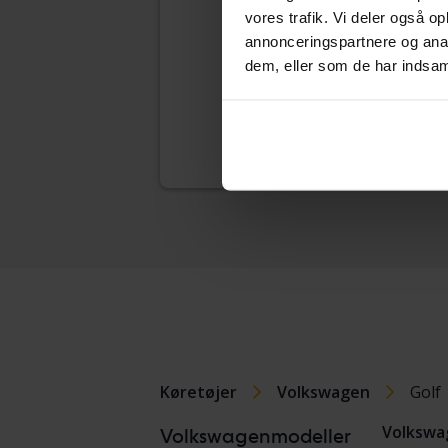
VII 1
vores trafik. Vi deler også 
2018
annonceringspartnere og anal
Å
dem, eller som de har indsaml
Sta
Vore
Køretøjer
Volkswagen
Golf
Volkswa
Volkswagenmodeller