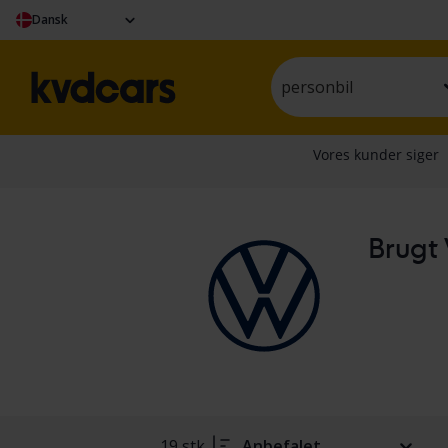
Dansk
personbil
Brugt 
19 stk.
Anbefalet