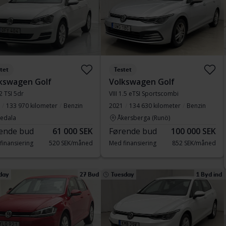
tet
Testet
kswagen Golf
Volkswagen Golf
.2 TSI 5dr
VIII 1.5 eTSI Sportscombi
133 970 kilometer
Benzin
2021
134 630 kilometer
Benzin
vedala
Åkersberga (Runö)
ende bud
61 000 SEK
Førende bud
100 000 SEK
finansiering
520 SEK/måned
Med finansiering
852 SEK/måned
day
27 Bud
Tuesday
1 Byd ind