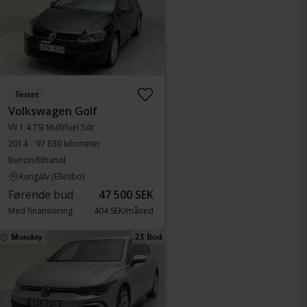
Testet
Volkswagen Golf
VII 1.4 TSI Multifuel 5dr
2014
97 830 kilometer
Benzin/Ethanol
Kungälv (Ellesbo)
Førende bud
47 500 SEK
Med finansiering
404 SEK/måned
Monday
23 Bud