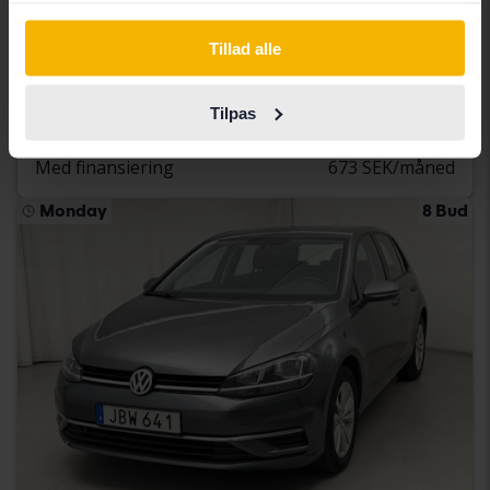
Volkswagen Golf
Tillad alle
VIII TGI 5dr
2023
70 860 kilometer
metan
Åkersberga (Runö)
Tilpas
79 000 SEK
Startpris
Med finansiering
673 SEK/måned
Monday
8 Bud