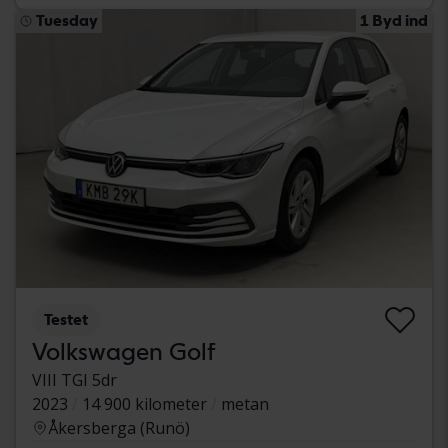
Tuesday
1 Byd ind
Testet
Volkswagen Golf
VIII TGI 5dr
2023
14 900 kilometer
metan
Åkersberga (Runö)