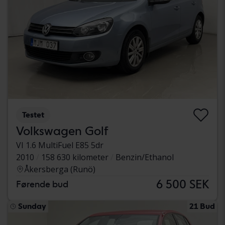
Testet
Volkswagen Golf
VI 1.6 MultiFuel E85 5dr
2010
158 630 kilometer
Benzin/Ethanol
Åkersberga (Runö)
6 500 SEK
Førende bud
Sunday
21 Bud