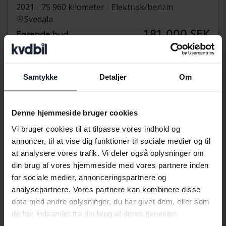
2021
75 960 kilometer
Elektrisk/benzin
Svedala
181 000 SEK
Førende bud
Med finansiering
1 542 SEK/måned
Tuesday
Ny!
Samtykke
Detaljer
Om
Denne hjemmeside bruger cookies
Vi bruger cookies til at tilpasse vores indhold og
annoncer, til at vise dig funktioner til sociale medier og til
at analysere vores trafik. Vi deler også oplysninger om
din brug af vores hjemmeside med vores partnere inden
for sociale medier, annonceringspartnere og
analysepartnere. Vores partnere kan kombinere disse
data med andre oplysninger, du har givet dem, eller som
de har indsamlet fra din brug af deres tjenester.
Testet