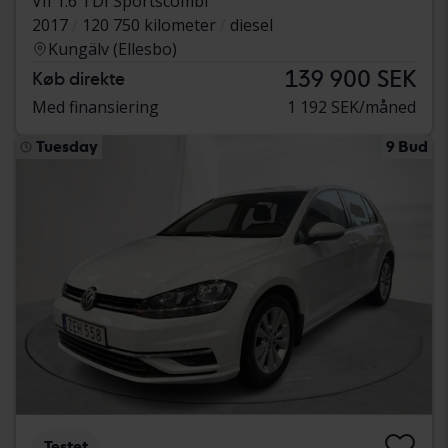
VII 1.6 TDI Sportscombi
2017
120 750 kilometer
diesel
Kungälv (Ellesbo)
139 900 SEK
Køb direkte
Med finansiering
1 192 SEK/måned
Tuesday
9 Bud
Testet