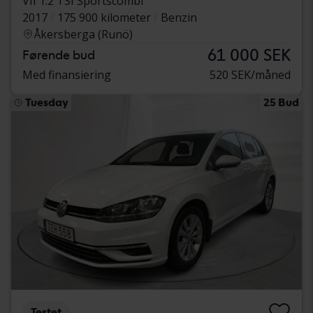
VII 1.2 TSI Sportscombi
2017
175 900 kilometer
Benzin
Åkersberga (Runö)
61 000 SEK
Førende bud
Med finansiering
520 SEK/måned
Tuesday
25 Bud
Testet