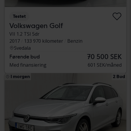
Testet
Volkswagen Golf
VII 1.2 TSI 5dr
2017
133 970 kilometer
Benzin
Svedala
70 500 SEK
Førende bud
Med finansiering
601 SEK/måned
I morgen
2 Bud