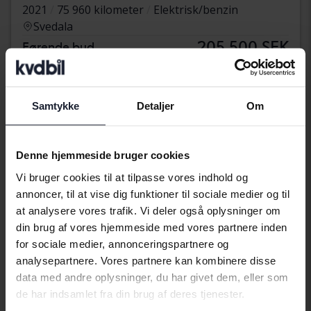
2021
75 960 kilometer
Elektrisk/benzin
Svedala
205 500 SEK
Førende bud
Med finansiering
1 751 SEK/måned
Tuesday
9 Bud
Samtykke
Detaljer
Om
Denne hjemmeside bruger cookies
Vi bruger cookies til at tilpasse vores indhold og
annoncer, til at vise dig funktioner til sociale medier og til
at analysere vores trafik. Vi deler også oplysninger om
din brug af vores hjemmeside med vores partnere inden
for sociale medier, annonceringspartnere og
analysepartnere. Vores partnere kan kombinere disse
data med andre oplysninger, du har givet dem, eller som
de har indsamlet fra din brug af deres tjenester.
Testet