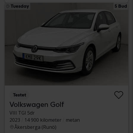
Tuesday
5 Bud
Testet
Volkswagen Golf
VIII TGI 5dr
2023
14 900 kilometer
metan
Åkersberga (Runö)