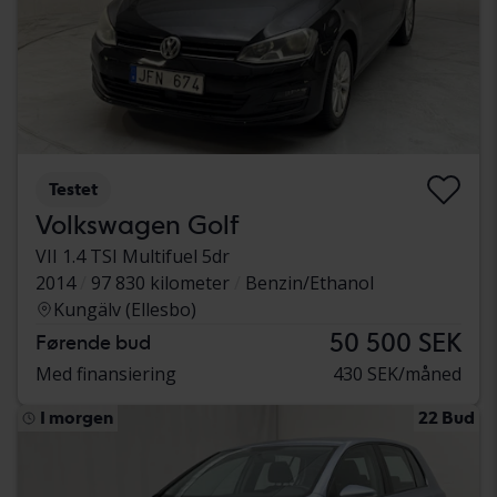
Testet
Volkswagen Golf
VII 1.4 TSI Multifuel 5dr
2014
97 830 kilometer
Benzin/Ethanol
Kungälv (Ellesbo)
50 500 SEK
Førende bud
Med finansiering
430 SEK/måned
I morgen
22 Bud