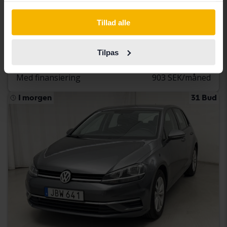
Volkswagen Golf
Tillad alle
VIII TGI 5dr
2023
70 860 kilometer
metan
Åkersberga (Runö)
Tilpas
106 000 SEK
Førende bud
Med finansiering
903 SEK/måned
I morgen
31 Bud