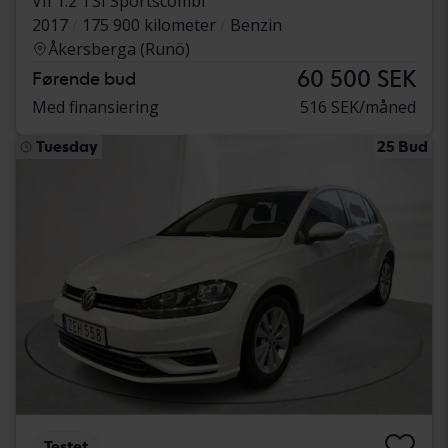
VII 1.2 TSI Sportscombi
2017
175 900 kilometer
Benzin
Åkersberga (Runö)
60 500 SEK
Førende bud
Med finansiering
516 SEK/måned
Tuesday
25 Bud
Testet