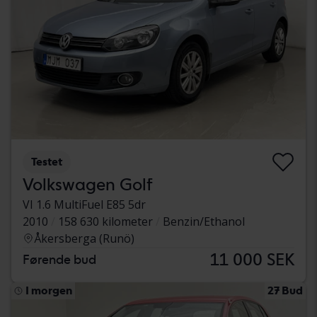
Testet
Volkswagen Golf
VI 1.6 MultiFuel E85 5dr
2010
158 630 kilometer
Benzin/Ethanol
Åkersberga (Runö)
11 000 SEK
Førende bud
I morgen
27 Bud