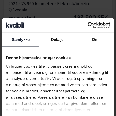
2021
75 960 kilometer
Elektrisk/benzin
Svedala
183 500 SEK
Førende bud
Med finansiering
1 563 SEK/måned
Tuesday
3 Bud
Samtykke
Detaljer
Om
Denne hjemmeside bruger cookies
Vi bruger cookies til at tilpasse vores indhold og
annoncer, til at vise dig funktioner til sociale medier og til
at analysere vores trafik. Vi deler også oplysninger om
din brug af vores hjemmeside med vores partnere inden
for sociale medier, annonceringspartnere og
analysepartnere. Vores partnere kan kombinere disse
data med andre oplysninger, du har givet dem, eller som
de har indsamlet fra din brug af deres tjenester.
Testet