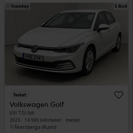
Tuesday
5 Bud
Testet
Volkswagen Golf
VIII TGI 5dr
2023
14 900 kilometer
metan
Åkersberga (Runö)