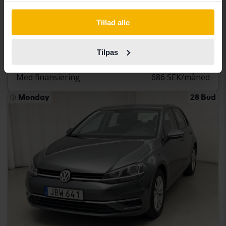
Volkswagen Golf
Tillad alle
VIII TGI 5dr
2023
70 860 kilometer
metan
Åkersberga (Runö)
Tilpas
80 500 SEK
Førende bud
Med finansiering
686 SEK/måned
Monday
28 Bud