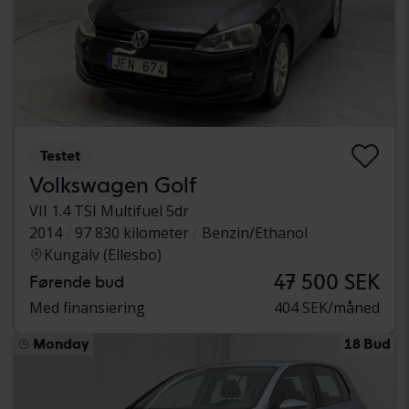
Testet
Volkswagen Golf
VII 1.4 TSI Multifuel 5dr
2014
97 830 kilometer
Benzin/Ethanol
Kungälv (Ellesbo)
47 500 SEK
Førende bud
Med finansiering
404 SEK/måned
Monday
18 Bud