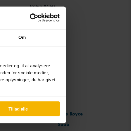
Volvo XC60
Volvo XC70
Volvo XC90
Om
 medier og til at analysere
nden for sociale medier,
e oplysninger, du har givet
Tillad alle
Rolls-Royce
Saab