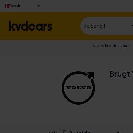
Dansk
personbil
Brugt 
2 stk.
Anbefalet