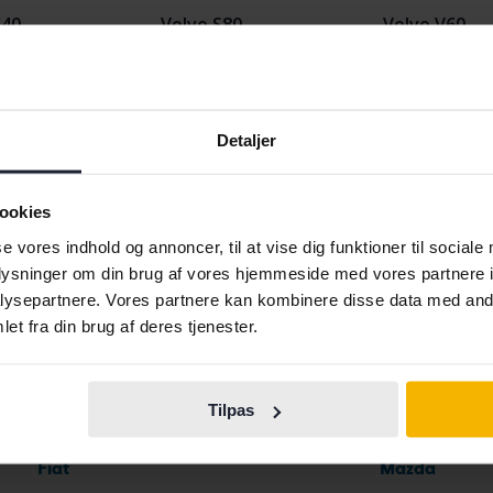
C40
Volvo S80
Volvo V60
C70
Volvo S90
Volvo V70
S40
Volvo V40
Volvo V90
Detaljer
ookies
se vores indhold og annoncer, til at vise dig funktioner til sociale
oplysninger om din brug af vores hjemmeside med vores partnere i
ysepartnere. Vores partnere kan kombinere disse data med andr
et fra din brug af deres tjenester.
Bilmærker
Tilpas
Ferrari
Maserati
Fiat
Mazda