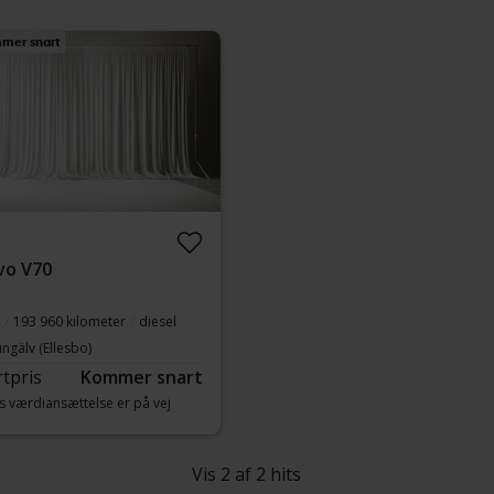
mer snart
vo V70
193 960 kilometer
diesel
ngälv (Ellesbo)
rtpris
Kommer snart
s værdiansættelse er på vej
Vis 2 af 2 hits