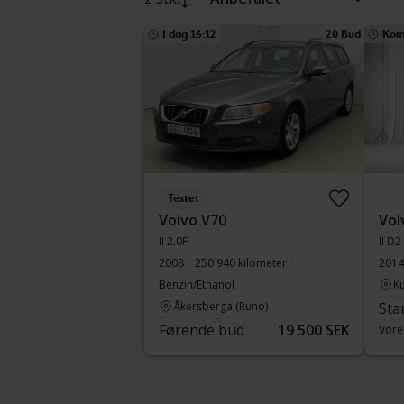
I dag 16:12
20 Bud
Kom
Testet
Volvo V70
Vol
II 2.0F
II D2
2008
250 940 kilometer
2014
Benzin/Ethanol
Ku
Åkersberga (Runö)
Sta
Førende bud
19 500 SEK
Vore