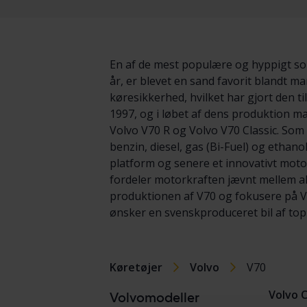
En af de mest populære og hyppigt sol
år, er blevet en sand favorit blandt m
køresikkerhed, hvilket har gjort den ti
1997, og i løbet af dens produktion m
Volvo V70 R og Volvo V70 Classic. Som 
benzin, diesel, gas (Bi-Fuel) og ethan
platform og senere et innovativt mot
fordeler motorkraften jævnt mellem al
produktionen af V70 og fokusere på V9
ønsker en svenskproduceret bil af topk
Køretøjer
Volvo
V70
Volvo 
Volvomodeller