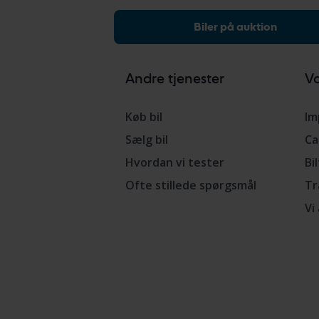
Biler på auktion
Andre tjenester
Vo
Køb bil
Im
Sælg bil
Ca
Hvordan vi tester
Bi
Ofte stillede spørgsmål
Tr
Vi