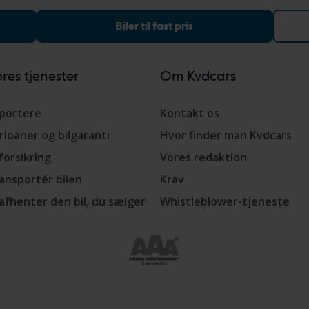
Biler til fast pris
res tjenester
Om Kvdcars
portere
Kontakt os
rloaner og bilgaranti
Hvor finder man Kvdcars
lforsikring
Vores redaktion
ansportér bilen
Krav
 afhenter den bil, du sælger
Whistleblower-tjeneste