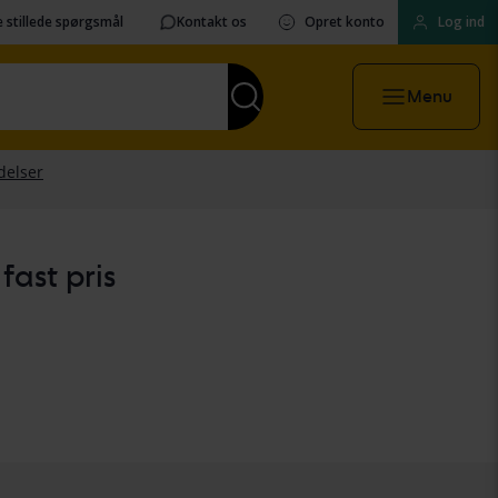
 stillede spørgsmål
Kontakt os
Opret konto
Log ind
Menu
fast pris