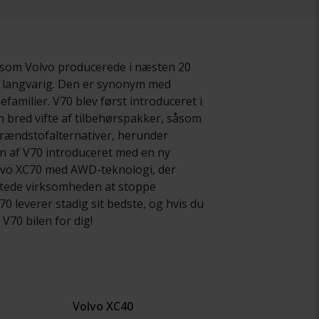
, som Volvo producerede i næsten 20
 er langvarig. Den er synonym med
familier. V70 blev først introduceret i
 bred vifte af tilbehørspakker, såsom
 brændstofalternativer, herunder
on af V70 introduceret med en ny
olvo XC70 med AWD-teknologi, der
uttede virksomheden at stoppe
 leverer stadig sit bedste, og hvis du
V70 bilen for dig!
Volvo XC40