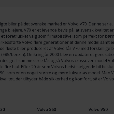
gte biler på det svenske marked er Volvo V70. Denne serie
ange bilejere. V70 er et levende bevis på, at svensk kvalitet
l et foretrukket valg som firmabil såvel som perfekt for børne
arkedsførte Volvo flere generationer af denne model samt en
de fleste biler produceret af Volvo fås V70 med forskellige
ol (E85/benzin). Omkring år 2000 blev en opdateret generati
ordesign. I samme serie fås også Volvos crossover-model V
le fire hjul. Efter 20 år som Volvos bedst sælgende bil besl
0, som er en noget større og mere luksuriøs model. Men V70
valitet, der tilbyder både sikkerhed og komfort, så er Volvo 
C30
Volvo S60
Volvo V50