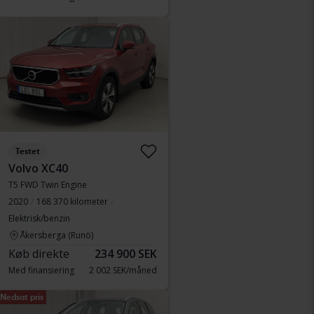
Testet
Volvo XC40
T5 FWD Twin Engine
2020
168 370 kilometer
Elektrisk/benzin
Åkersberga (Runö)
Køb direkte
234 900 SEK
Med finansiering
2 002 SEK/måned
Nedsat pris