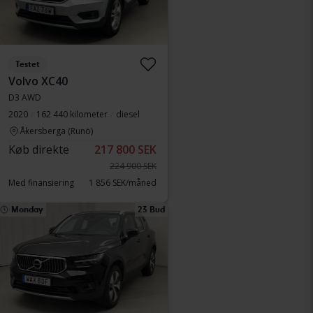
Testet
Volvo XC40
D3 AWD
2020
162 440 kilometer
diesel
Åkersberga (Runö)
Køb direkte
217 800 SEK
224 900 SEK
Med finansiering
1 856 SEK/måned
Monday
23 Bud