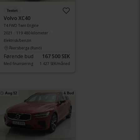
Testet
Volvo XC40
T4 FWD Twin Engine
2021
119 480 kilometer
Elektrisk/benzin
Åkersberga (Runö)
Førende bud
167 500 SEK
Med finansiering
1 427 SEK/måned
Aug 12
4 Bud