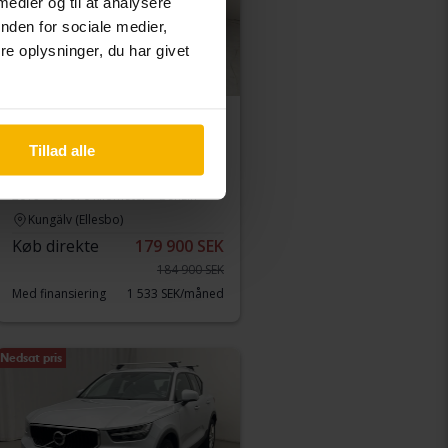
 medier og til at analysere
nden for sociale medier,
e oplysninger, du har givet
Certificeret
Volvo V40 Cross Country
Tillad alle
V40 Cross Country T3
2019
97 070 kilometer
Benzin
Kungälv (Ellesbo)
Køb direkte
179 900 SEK
184 900 SEK
Med finansiering
1 533 SEK/måned
Nedsat pris