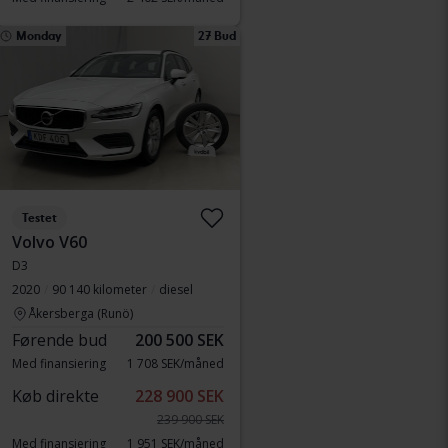
Monday
27 Bud
Testet
Volvo V60
D3
2020
90 140 kilometer
diesel
Åkersberga (Runö)
Førende bud
200 500 SEK
Med finansiering
1 708 SEK/måned
Køb direkte
228 900 SEK
239 900 SEK
Med finansiering
1 951 SEK/måned