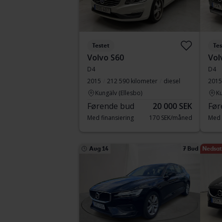
Testet
Tes
Volvo S60
Vol
D4
D4
2015
212 590 kilometer
diesel
2015
Kungälv (Ellesbo)
Ku
Førende bud
20 000 SEK
Før
Med finansiering
170 SEK/måned
Med 
Aug 14
7 Bud
Nedsat 