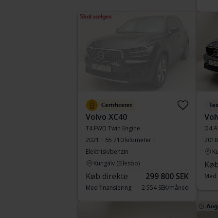
Skal sælges
Certificeret
Tes
Volvo XC40
Vol
T4 FWD Twin Engine
D4 
2021
65 710 kilometer
2018
Elektrisk/benzin
Ku
Kungälv (Ellesbo)
Køb
Køb direkte
299 800 SEK
Med 
Med finansiering
2 554 SEK/måned
Aug