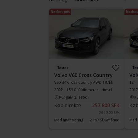
Nedsat pris
Nedsat 
Testet
Tes
Volvo V60 Cross Country
Vol
V60 B4 Cross Country AWD 197hk
T2
2022
159 010 kilometer
diesel
2017
Kungälv (Ellesbo)
Ku
Køb direkte
257 800 SEK
Køb
264 800 SEK
Med finansiering
2 197 SEK/måned
Med 