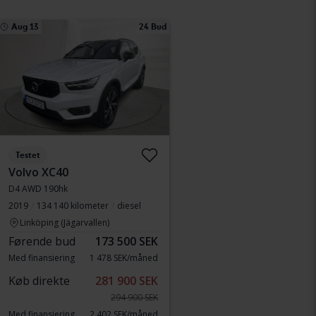
Aug 13
24 Bud
Testet
Volvo XC40
D4 AWD 190hk
2019
134 140 kilometer
diesel
Linköping (Jägarvallen)
Førende bud
173 500 SEK
Med finansiering
1 478 SEK/måned
Køb direkte
281 900 SEK
294 900 SEK
Med finansiering
2 402 SEK/måned