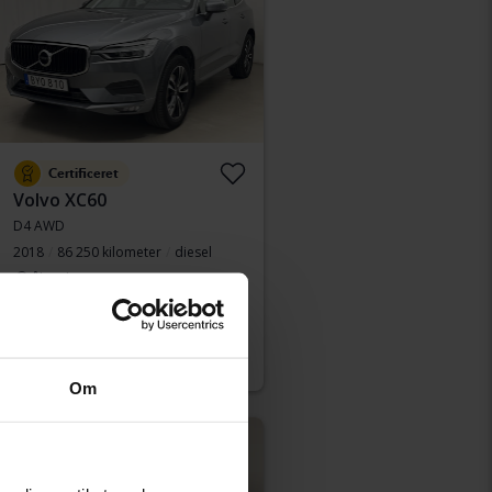
Certificeret
Volvo XC60
D4 AWD
2018
86 250 kilometer
diesel
Åkersberga (Runö)
Køb direkte
289 800 SEK
291 900 SEK
Med finansiering
2 469 SEK/måned
Om
Nedsat pris