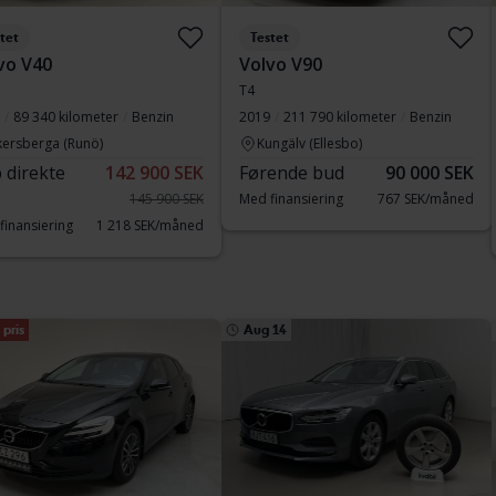
tet
Testet
vo V40
Volvo V90
T4
89 340 kilometer
Benzin
2019
211 790 kilometer
Benzin
kersberga (Runö)
Kungälv (Ellesbo)
 direkte
142 900 SEK
Førende bud
90 000 SEK
145 900 SEK
Med finansiering
767 SEK/måned
finansiering
1 218 SEK/måned
pris
Aug 14