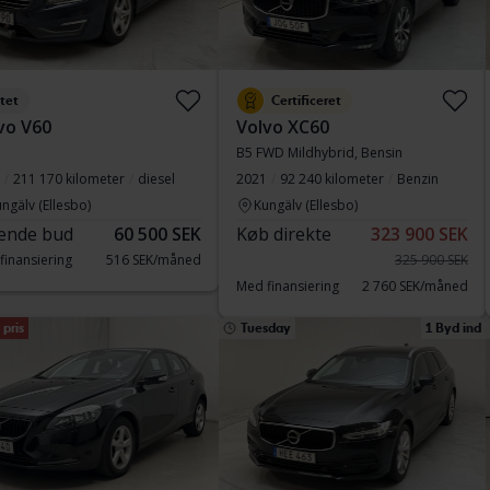
tet
Certificeret
vo V60
Volvo XC60
B5 FWD Mildhybrid, Bensin
211 170 kilometer
diesel
2021
92 240 kilometer
Benzin
ngälv (Ellesbo)
Kungälv (Ellesbo)
ende bud
60 500 SEK
Køb direkte
323 900 SEK
finansiering
516 SEK/måned
325 900 SEK
Med finansiering
2 760 SEK/måned
pris
Tuesday
1 Byd ind