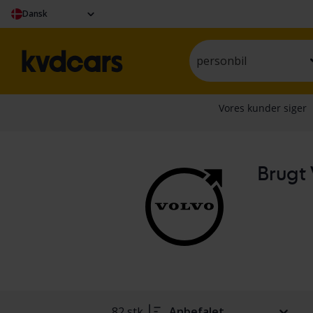
Dansk
personbil
Brugt 
82 stk.
Anbefalet