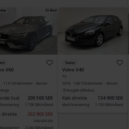
day
25 Bud
tet
Testet
vo V60
Volvo V40
T3
114 130 kilometer
Benzin
2018
108 750 kilometer
Benzin
etinge
Kungälv (Ellesbo)
ende bud
200 500 SEK
Køb direkte
134 900 SEK
finansiering
1 708 SEK/måned
Med finansiering
1 150 SEK/måned
 direkte
262 800 SEK
268 800 SEK
finansiering
2 240 SEK/måned