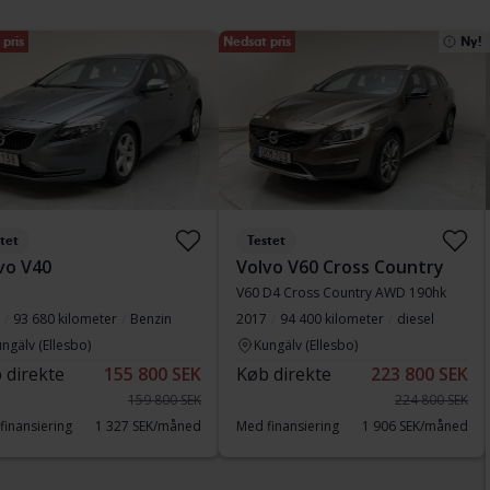
pris
Nedsat pris
Ny!
tet
Testet
vo V40
Volvo V60 Cross Country
V60 D4 Cross Country AWD 190hk
93 680 kilometer
Benzin
2017
94 400 kilometer
diesel
ngälv (Ellesbo)
Kungälv (Ellesbo)
 direkte
155 800 SEK
Køb direkte
223 800 SEK
159 800 SEK
224 800 SEK
finansiering
1 327 SEK/måned
Med finansiering
1 906 SEK/måned