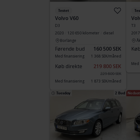
Testet
Tes
Volvo V60
Vol
D3
T3
2020
120 650 kilometer
diesel
2017
Borlänge
Å
Førende bud
160 500 SEK
Køb
Med finansiering
1 368 SEK/måned
Med 
Køb direkte
219 800 SEK
229 800 SEK
Med finansiering
1 873 SEK/måned
Tuesday
2 Bud
Nedsat 