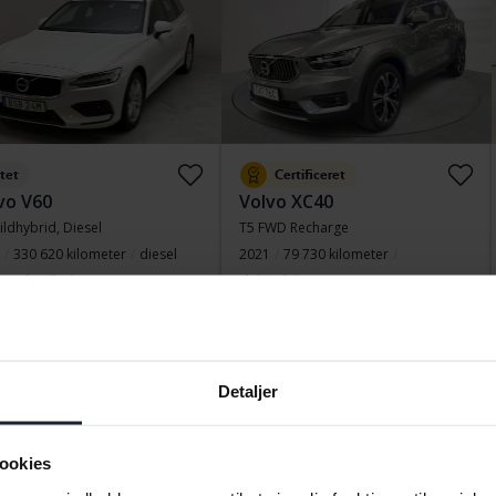
tet
Certificeret
vo V60
Volvo XC40
ildhybrid, Diesel
T5 FWD Recharge
330 620 kilometer
diesel
2021
79 730 kilometer
ngälv (Ellesbo)
Elektrisk/benzin
rtpris
78 000 SEK
Arboga
Køb direkte
322 900 SEK
finansiering
664 SEK/måned
325 900 SEK
Med finansiering
2 751 SEK/måned
Detaljer
 12
Ny!
Nedsat pris
ookies