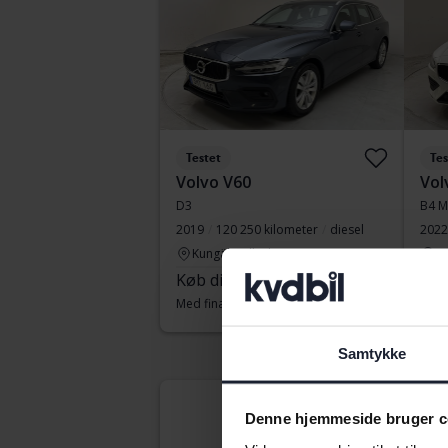
Testet
Tes
Volvo V60
Vol
D3
B4 M
2019
120 250 kilometer
diesel
2022
Kungälv (Ellesbo)
Ku
Køb direkte
219 900 SEK
Sta
Med finansiering
1 874 SEK/måned
Med 
Samtykke
Aug
Denne hjemmeside bruger c