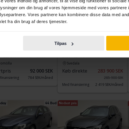
se vores indhold og annoncer, til at vise dig funktioner til sociale
oplysninger om din brug af vores hjemmeside med vores partnere i
ysepartnere. Vores partnere kan kombinere disse data med andr
et fra din brug af deres tjenester.
tet
Certificeret
vo S90
Volvo V60
Tilpas
D4 AWD
223 280 kilometer
diesel
2020
82 470 kilometer
diesel
romölla
Svedala
rtpris
92 000 SEK
Køb direkte
283 900 SEK
finansiering
784 SEK/måned
285 900 SEK
Med finansiering
2 419 SEK/måned
sday
44 Bud
Nedsat pris