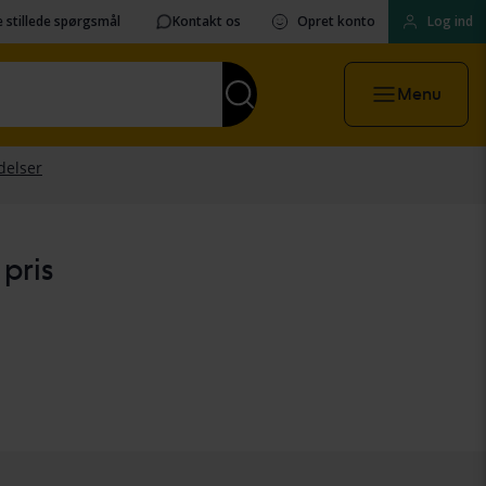
 stillede spørgsmål
Kontakt os
Opret konto
Log ind
Menu
 pris