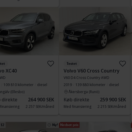
tet
Testet
vo XC40
Volvo V60 Cross Country
AWD
V60 D4 Cross Country AWD
109 810 kilometer
diesel
2019
139 880 kilometer
diesel
ngälv (Ellesbo)
Åkersberga (Runö)
 direkte
264 900 SEK
Køb direkte
259 900 SEK
finansiering
2 257 SEK/måned
Med finansiering
2 215 SEK/måned
 12
Ny!
Nedsat pris