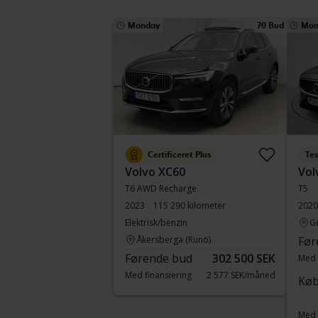
Monday
70 Bud
Mon
Certificeret Plus
Tes
Volvo XC60
Vol
T6 AWD Recharge
T5
2023
115 290 kilometer
2020
Elektrisk/benzin
G
Åkersberga (Runö)
Før
Førende bud
302 500 SEK
Med 
Med finansiering
2 577 SEK/måned
Køb
Med 