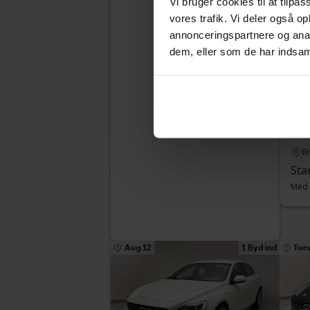
Vi bruger cookies til at tilpas
vores trafik. Vi deler også 
annonceringspartnere og anal
dem, eller som de har indsaml
Tes
Vol
D4
2018
B
Sta
Med 
Aug 12
1 Byd ind
Tue