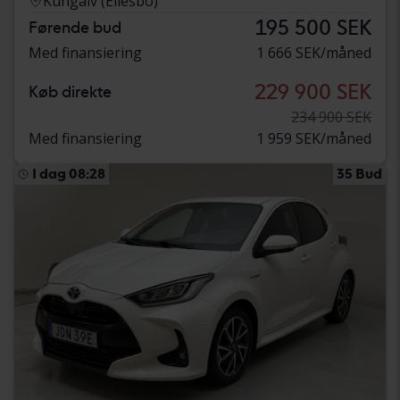
Kungälv (Ellesbo)
195 500 SEK
Førende bud
Med finansiering
1 666 SEK/måned
229 900 SEK
Køb direkte
234 900 SEK
Med finansiering
1 959 SEK/måned
I dag 08:28
35 Bud