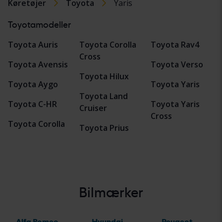
Køretøjer
Toyota
Yaris
Toyotamodeller
Toyota Auris
Toyota Corolla
Toyota Rav4
Cross
Toyota Avensis
Toyota Verso
Toyota Hilux
Toyota Aygo
Toyota Yaris
Toyota Land
Toyota C-HR
Toyota Yaris
Cruiser
Cross
Toyota Corolla
Toyota Prius
Bilmærker
Alfa Romeo
Hyundai
Peugeot