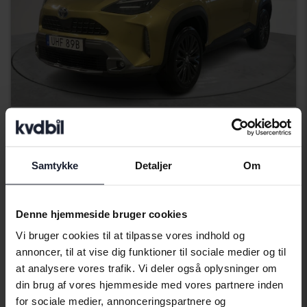
Certificeret
Toyota Yaris
Samtykke
Detaljer
Om
Cross 1.5 Hybrid AWD
2023
34 800 kilometer
Elektrisk/benzin
Umeå
Denne hjemmeside bruger cookies
224 000 SEK
Startpris
Vi bruger cookies til at tilpasse vores indhold og
Med finansiering
1 908 SEK/måned
annoncer, til at vise dig funktioner til sociale medier og til
at analysere vores trafik. Vi deler også oplysninger om
294 900 SEK
Køb direkte
din brug af vores hjemmeside med vores partnere inden
299 900 SEK
for sociale medier, annonceringspartnere og