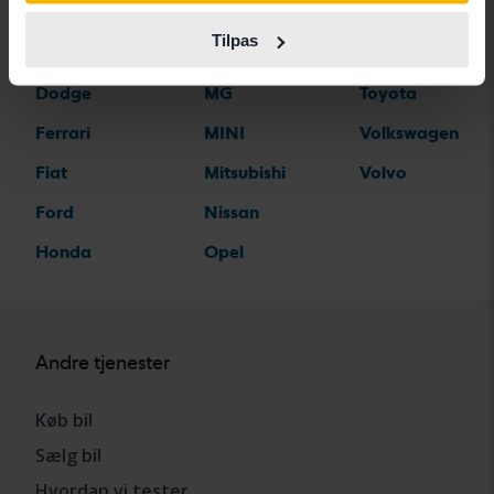
Citroen
Mazda
Suzuki
Tilpas
Dacia
Mercedes
Tesla
Dodge
MG
Toyota
Ferrari
MINI
Volkswagen
Fiat
Mitsubishi
Volvo
Ford
Nissan
Honda
Opel
Andre tjenester
Køb bil
Sælg bil
Hvordan vi tester