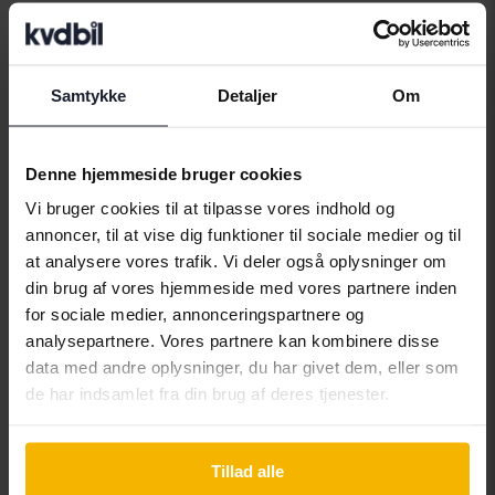
Bilmærker
Samtykke
Detaljer
Om
Alfa Romeo
Hyundai
Peugeot
Denne hjemmeside bruger cookies
Aston Martin
Iveco
Polestar
Vi bruger cookies til at tilpasse vores indhold og
Audi
Jaguar
Porsche
annoncer, til at vise dig funktioner til sociale medier og til
at analysere vores trafik. Vi deler også oplysninger om
Bentley
Jeep
Renault
din brug af vores hjemmeside med vores partnere inden
BMW
KIA
Rolls-Royce
for sociale medier, annonceringspartnere og
analysepartnere. Vores partnere kan kombinere disse
BYD
Land Rover
Saab
data med andre oplysninger, du har givet dem, eller som
Cadillac
Lexus
SEAT
de har indsamlet fra din brug af deres tjenester.
Chevrolet
Lynk&Co
Skoda
Chrysler
Maserati
Subaru
Tillad alle