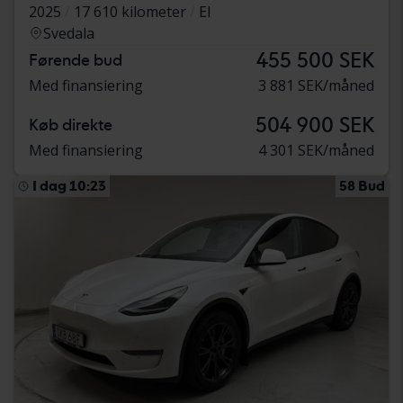
2025
17 610 kilometer
El
Svedala
455 500 SEK
Førende bud
Med finansiering
3 881 SEK/måned
504 900 SEK
Køb direkte
Med finansiering
4 301 SEK/måned
I dag 10:23
58 Bud