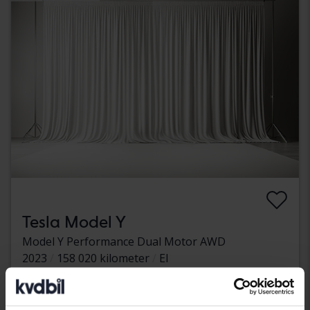
Tesla Model Y
Model Y Performance Dual Motor AWD
2023
158 020 kilometer
El
Svedala
Kommer snart
Startpris