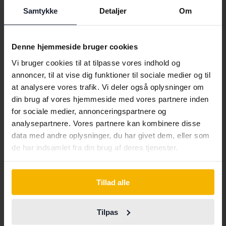
Vores værdiansættelse er på vej
Samtykke
Detaljer
Om
Kommer snart
Denne hjemmeside bruger cookies
Vi bruger cookies til at tilpasse vores indhold og
annoncer, til at vise dig funktioner til sociale medier og til
at analysere vores trafik. Vi deler også oplysninger om
din brug af vores hjemmeside med vores partnere inden
for sociale medier, annonceringspartnere og
analysepartnere. Vores partnere kan kombinere disse
data med andre oplysninger, du har givet dem, eller som
de har indsamlet fra din brug af deres tjenester.
Tillad alle
Tesla Model Y
Mode Y Long Range Dual Motor AWD
Tilpas
2025
58 510 kilometer
El