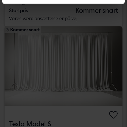
Kungälv (Ellesbo)
Kommer snart
Startpris
Vores værdiansættelse er på vej
Kommer snart
Tesla Model S