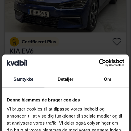
Certificeret Plus
KIA EV6
AWD
2022
30 700 kilometer
El
Kungälv (Ellesbo)
Samtykke
Detaljer
Om
406 900 SEK
Køb direkte
409 900 SEK
Med finansiering
3 467 SEK/måned
Denne hjemmeside bruger cookies
Wednesday
21 Bud
Vi bruger cookies til at tilpasse vores indhold og
annoncer, til at vise dig funktioner til sociale medier og til
at analysere vores trafik. Vi deler også oplysninger om
din brug af vores hjemmeside med vores partnere inden