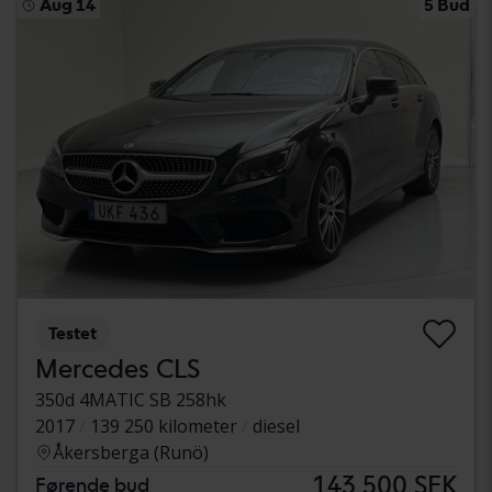
Aug 14
5 Bud
Testet
Mercedes CLS
350d 4MATIC SB 258hk
2017
139 250 kilometer
diesel
Åkersberga (Runö)
143 500 SEK
Førende bud