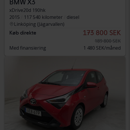
BMW X3
xDrive20d 190hk
2015
117 540 kilometer
diesel
Linköping (Jägarvallen)
173 800 SEK
Køb direkte
189 800 SEK
Med finansiering
1 480 SEK/måned