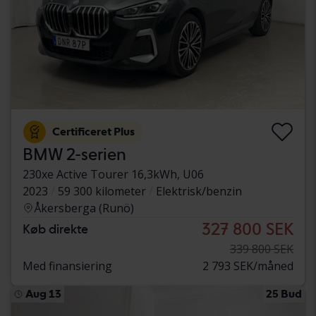
Certificeret Plus
BMW 2-serien
230xe Active Tourer 16,3kWh, U06
2023
59 300 kilometer
Elektrisk/benzin
Åkersberga (Runö)
327 800 SEK
Køb direkte
339 800 SEK
Med finansiering
2 793 SEK/måned
Aug 13
25 Bud