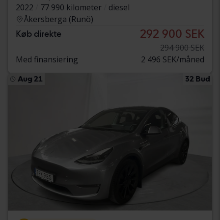
2022
77 990 kilometer
diesel
Åkersberga (Runö)
292 900 SEK
Køb direkte
294 900 SEK
Med finansiering
2 496 SEK/måned
Aug 21
32 Bud