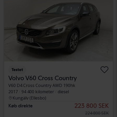
Testet
Volvo V60 Cross Country
V60 D4 Cross Country AWD 190hk
2017
94 400 kilometer
diesel
Kungälv (Ellesbo)
223 800 SEK
Køb direkte
224 800 SEK