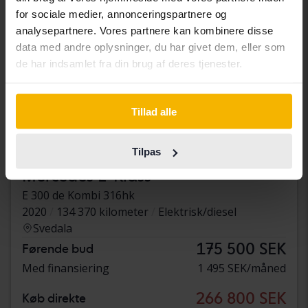
for sociale medier, annonceringspartnere og
analysepartnere. Vores partnere kan kombinere disse
data med andre oplysninger, du har givet dem, eller som
de har indsamlet fra din brug af deres tjenester.
Tillad alle
Tilpas
Testet
Mercedes E-Klass
E 300 de Kombi 316hk
2020
134 370 kilometer
Elektrisk/diesel
Svedala
175 500 SEK
Førende bud
Med finansiering
1 495 SEK/måned
266 800 SEK
Køb direkte