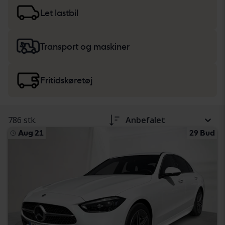
køretøjsbeskrivelsen. Læs mere om køb af
biler og
lette lastbiler
samt
tunge maskiner, lastbiler og
Let lastbil
fritidskøretøjer
.
Transport og maskiner
Fritidskøretøj
786 stk.
Anbefalet
Aug 21
29 Bud