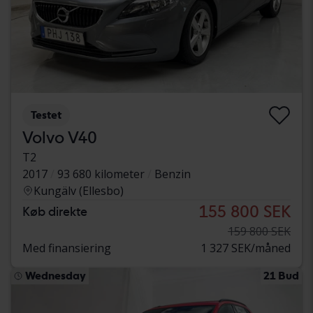
Testet
Volvo V40
T2
2017
93 680 kilometer
Benzin
Kungälv (Ellesbo)
155 800 SEK
Køb direkte
159 800 SEK
Med finansiering
1 327 SEK/måned
Wednesday
21 Bud