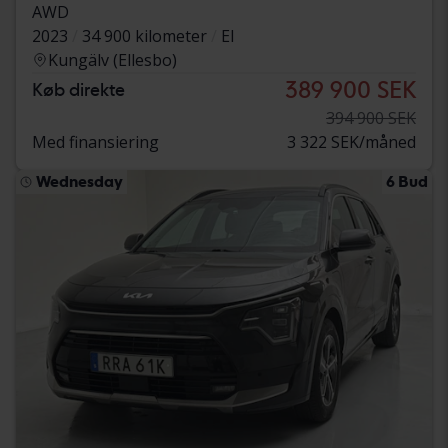
AWD
2023
34 900 kilometer
El
Kungälv (Ellesbo)
389 900 SEK
Køb direkte
394 900 SEK
Med finansiering
3 322 SEK/måned
Wednesday
6 Bud