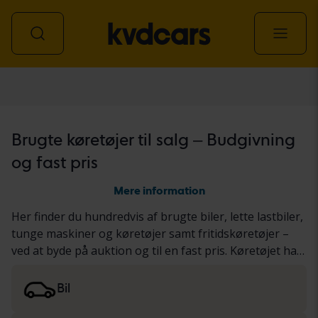
Alle køretøjer
Brugte køretøjer til salg – Budgivning
og fast pris
Mere information
Her finder du hundredvis af brugte biler, lette lastbiler,
tunge maskiner og køretøjer samt fritidskøretøjer –
ved at byde på auktion og til en fast pris. Køretøjet har
enten gennemgået vores grundige KVD-test eller er
blevet dokumenteret baseret på en standardiseret
Bil
protokol. Vi præsenterer resultaterne i