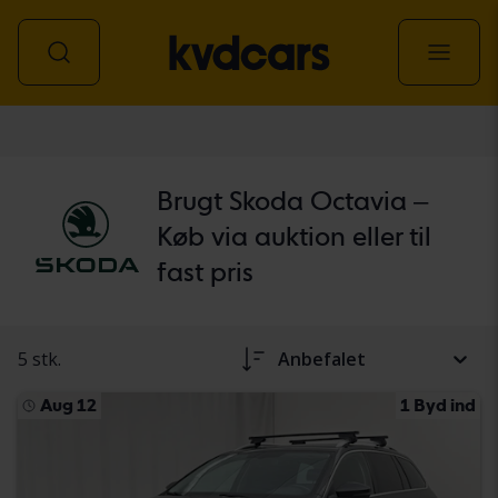
personbil
Brugt Skoda Octavia –
Køb via auktion eller til
fast pris
5 stk.
Anbefalet
Aug 12
1 Byd ind