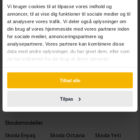
Vi bruger cookies til at tilpasse vores indhold og
Skoda Octavia
annoncer, til at vise dig funktioner til sociale medier og til
III 1.4 G-TEC Combi
at analysere vores trafik. Vi deler også oplysninger om
2016
Benzin/Methan
din brug af vores hjemmeside med vores partnere inden
Kungälv (Ellesbo)
for sociale medier, annonceringspartnere og
Kommer snart
Startpris
analysepartnere. Vores partnere kan kombinere disse
Vores værdiansættelse er på vej
data med andre oplysninger, du har givet dem, eller som
de har indsamlet fra din brug af deres tjenester.
Vis 5 af 5 hits
Tillad alle
Tilpas
Køretøjer
Skoda
Octavia
Skodamodeller
Skoda Enyaq
Skoda Octavia
Skoda Yeti