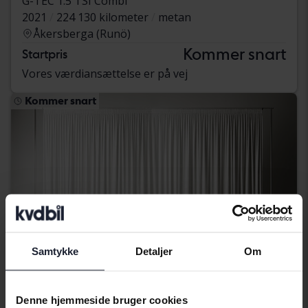
G-TEC 1.5 TSI Combi
2021
224 130 kilometer
metan
Åkersberga (Runö)
Kommer snart
Startpris
Vores værdiansættelse er på vej
Kommer snart
Samtykke
Detaljer
Om
Denne hjemmeside bruger cookies