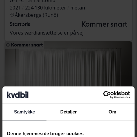
G-TEC 1.5 TSI Combi
2021
224 130 kilometer
metan
Åkersberga (Runö)
Kommer snart
Startpris
Vores værdiansættelse er på vej
Kommer snart
Samtykke
Detaljer
Om
Denne hjemmeside bruger cookies