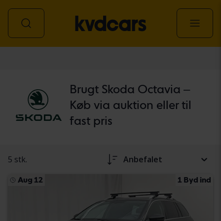
personbil
Brugt Skoda Octavia –
Køb via auktion eller til
fast pris
5 stk.
Anbefalet
Aug 12
1 Byd ind