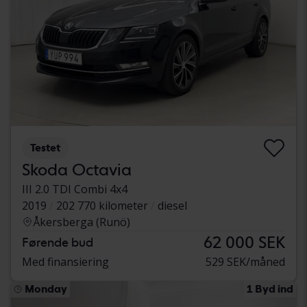
Testet
Skoda Octavia
III 2.0 TDI Combi 4x4
2019
202 770 kilometer
diesel
Åkersberga (Runö)
62 000 SEK
Førende bud
Med finansiering
529 SEK/måned
Monday
1 Byd ind