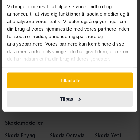
Vi bruger cookies til at tilpasse vores indhold og
Skoda Octavia
annoncer, til at vise dig funktioner til sociale medier og til
III 1.4 G-TEC Combi
at analysere vores trafik. Vi deler også oplysninger om
2016
Benzin/Methan
din brug af vores hjemmeside med vores partnere inden
Kungälv (Ellesbo)
for sociale medier, annonceringspartnere og
Kommer snart
Startpris
analysepartnere. Vores partnere kan kombinere disse
Vores værdiansættelse er på vej
data med andre oplysninger, du har givet dem, eller som
de har indsamlet fra din brug af deres tjenester.
Vis 5 af 5 hits
Tillad alle
Tilpas
Køretøjer
Skoda
Octavia
Skodamodeller
Skoda Enyaq
Skoda Octavia
Skoda Yeti