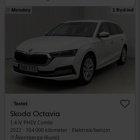
Monday
1 Byd ind
Testet
Skoda Octavia
1.4 iV PHEV Combi
2022
104 000 kilometer
Elektrisk/benzin
Åkersberga (Runö)