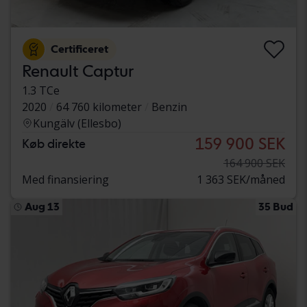
Certificeret
Renault Captur
1.3 TCe
2020
64 760 kilometer
Benzin
Kungälv (Ellesbo)
159 900 SEK
Køb direkte
164 900 SEK
Med finansiering
1 363 SEK/måned
Aug 13
35 Bud