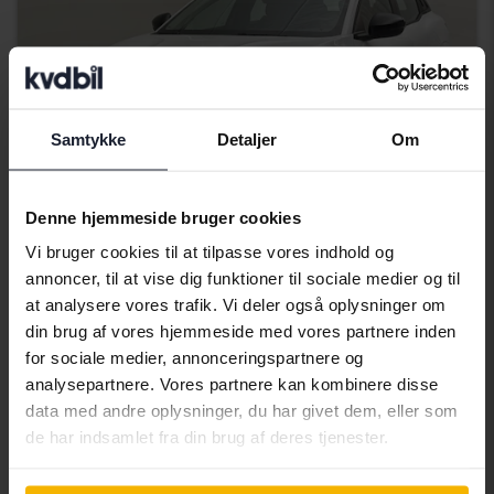
Samtykke
Detaljer
Om
Denne hjemmeside bruger cookies
Vi bruger cookies til at tilpasse vores indhold og
Certificeret
annoncer, til at vise dig funktioner til sociale medier og til
at analysere vores trafik. Vi deler også oplysninger om
Renault Mégane
din brug af vores hjemmeside med vores partnere inden
E-TECH 60kWh
for sociale medier, annonceringspartnere og
2023
9 550 kilometer
El
analysepartnere. Vores partnere kan kombinere disse
Svedala
data med andre oplysninger, du har givet dem, eller som
235 500 SEK
Førende bud
de har indsamlet fra din brug af deres tjenester.
Med finansiering
2 007 SEK/måned