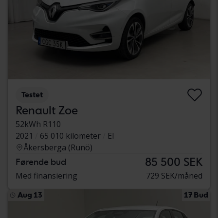
Testet
Renault Zoe
52kWh R110
2021
65 010 kilometer
El
Åkersberga (Runö)
85 500 SEK
Førende bud
Med finansiering
729 SEK/måned
Aug 13
17 Bud