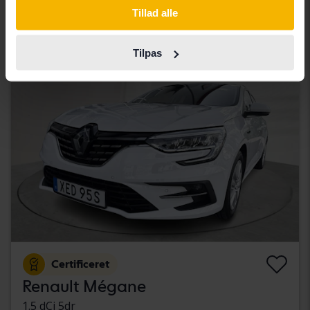
269 900 SEK
Køb direkte
Tillad alle
Med finansiering
2 300 SEK/måned
Tilpas
Tuesday
6 Bud
Certificeret
Renault Mégane
1.5 dCi 5dr