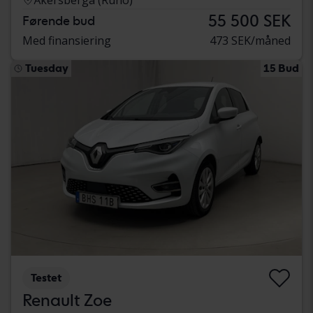
Åkersberga (Runö)
55 500 SEK
Førende bud
Med finansiering
473 SEK/måned
Tuesday
15 Bud
Testet
Renault Zoe