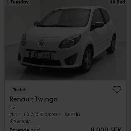
Tuesday
10 Bud
Testet
Renault Twingo
1.2
2012
60 720 kilometer
Benzin
Svedala
8 000 SEK
Førende bud