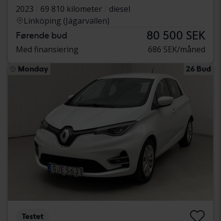
2023
69 810 kilometer
diesel
Linköping (Jägarvallen)
80 500 SEK
Førende bud
Med finansiering
686 SEK/måned
Monday
26 Bud
Testet