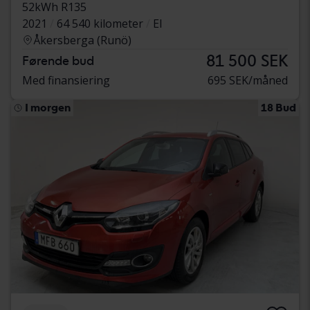
52kWh R135
2021
64 540 kilometer
El
Åkersberga (Runö)
81 500 SEK
Førende bud
Med finansiering
695 SEK/måned
I morgen
18 Bud