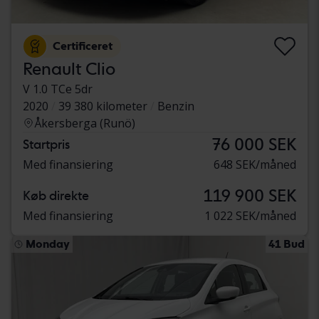
Certificeret
Renault Clio
V 1.0 TCe 5dr
2020
39 380 kilometer
Benzin
Åkersberga (Runö)
76 000 SEK
Startpris
Med finansiering
648 SEK/måned
119 900 SEK
Køb direkte
Med finansiering
1 022 SEK/måned
Monday
41 Bud