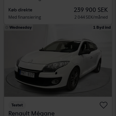
239 900 SEK
Køb direkte
Med finansiering
2 044 SEK/måned
Wednesday
1 Byd ind
Testet
Renault Mégane