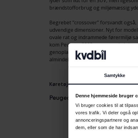
lyder som lidt for en SUV, men ligeso
brændstofforbrug og miljømæssig yd
Begrebet "crossover" forsvandt også,
udvendige dimensioner. Nyt for modelle
ovale rat og indrammede førermiljø sam
kom Peugeot 3008 som en opladningshyb
genoplade batteriet, samtidig med at 
almindelige).
Samtykke
Køretøjer
Peugeot
3008
Denne hjemmeside bruger c
Peugeo
Peugeotmodeller
Vi bruger cookies til at tilpas
Peugeo
vores trafik. Vi deler også 
annonceringspartnere og anal
dem, eller som de har indsaml