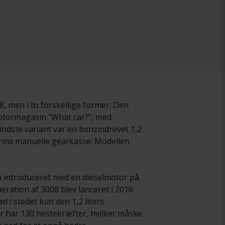
 men i to forskellige former. Den
e motormagasin "What car?", med
ndste variant var en benzindrevet 1,2
rins manuelle gearkasse. Modellen
så introduceret med en dieselmotor på
eration af 3008 blev lanceret i 2016
 i stedet kun den 1,2 liters
r har 130 hestekræfter, hvilket måske