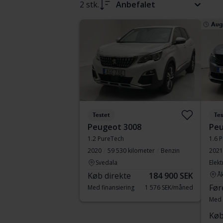
2 stk.
Anbefalet
Aug
Testet
Tes
Peugeot 3008
Peu
1.2 PureTech
1.6 P
2020
59 530 kilometer
Benzin
2021
Svedala
Elekt
Køb direkte
184 900 SEK
Å
Før
Med finansiering
1 576 SEK/måned
Med 
Køb