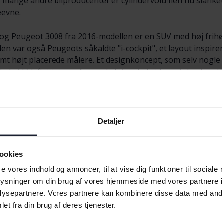
m mange andre bilproducenter er cylindervolumen nu slanke
eevne.
 og Peugeot 3008 fra 2016-modellen er en SUV med høj frihø
n var også Peugeots såkaldte "i-cockpit", et layout inspire
t højt placerede målere. Et designkoncept, som selv nogle Ci
rid (definitionen af en opladningshybrid er, at den kun kan
den har en forbrændingsmotor med enten benzin eller diese
Detaljer
ookies
t 2008
Peugeot 3008
Peugeot 500
se vores indhold og annoncer, til at vise dig funktioner til sociale
t 208
Peugeot 308
Peugeot 508
oplysninger om din brug af vores hjemmeside med vores partnere i
ysepartnere. Vores partnere kan kombinere disse data med andr
et fra din brug af deres tjenester.