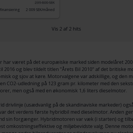
239 800 SEK
finansiering
2 009 SEK/måned
Vis 2 af 2 hits
r har været på det europæiske marked siden modelåret 2008,
l 2016 og blev tildelt titlen "Årets Bil 2010" af det britisk
isk og sjov at køre. Motorvalgene var adskillige, og den mi
 en CO2-udledning på 123 gram pr. kilometer med den sekst
rer, men også med en økonomisk 1,6 liters dieselmotor.
brid drivlinje (usædvanlig på de skandinaviske markeder) og
 var det verdens første hybridbil med dieselmotor. Anden gen
 sin forgænger. Hybridmotoren var væk (i starten) og tilbød
st omkostningseffektive og miljøbevidste valg. Denne moto