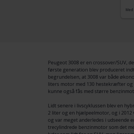
Med 
Peugeot 3008 er en crossover/SUV, de
første generation blev produceret indti
begrundelsen, at 3008 var både økonom
liters motor med 130 hestekræfter og
kunne også fås med større benzinmoto
Lidt senere i livscyklussen blev en hy
2 liter og en hjælpeelmotor, og i 2012
og var meget anderledes i udseende end
trecylindrede benzinmotor som det me