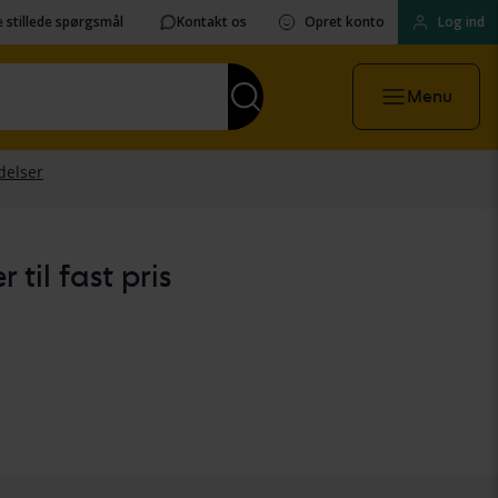
 stillede spørgsmål
Kontakt os
Opret konto
Log ind
Menu
til fast pris