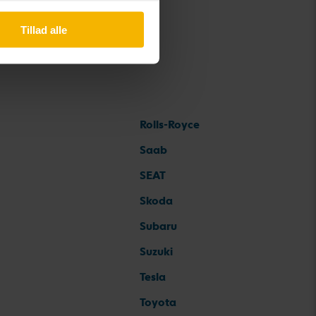
Tillad alle
Rolls-Royce
Saab
SEAT
Skoda
Subaru
Suzuki
Tesla
Toyota