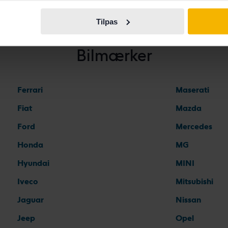
Tilpas
Bilmærker
Ferrari
Maserati
Fiat
Mazda
Ford
Mercedes
Honda
MG
Hyundai
MINI
Iveco
Mitsubishi
Jaguar
Nissan
Jeep
Opel