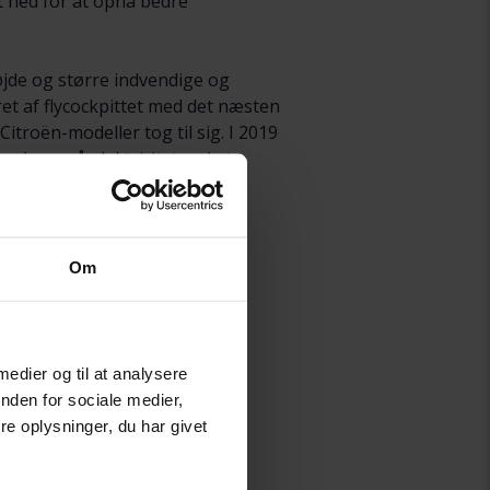
t ned for at opnå bedre
jde og større indvendige og
ret af flycockpittet med det næsten
troën-modeller tog til sig. I 2019
 køre på elektricitet ved at
l, hvoraf benzin er den mest
Om
8
 medier og til at analysere
nden for sociale medier,
e oplysninger, du har givet