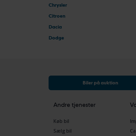
Chrysler
Citroen
Dacia
Dodge
Biler på auktion
Andre tjenester
Vo
Køb bil
Im
Sælg bil
Ca