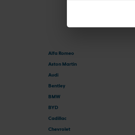
Alfa Romeo
Aston Martin
Audi
Bentley
BMW
BYD
Cadillac
Chevrolet