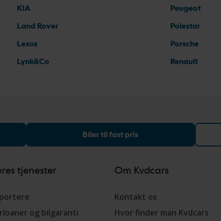
KIA
Peugeot
Land Rover
Polestar
Lexus
Porsche
Lynk&Co
Renault
Biler til fast pris
res tjenester
Om Kvdcars
portere
Kontakt os
rloaner og bilgaranti
Hvor finder man Kvdcars