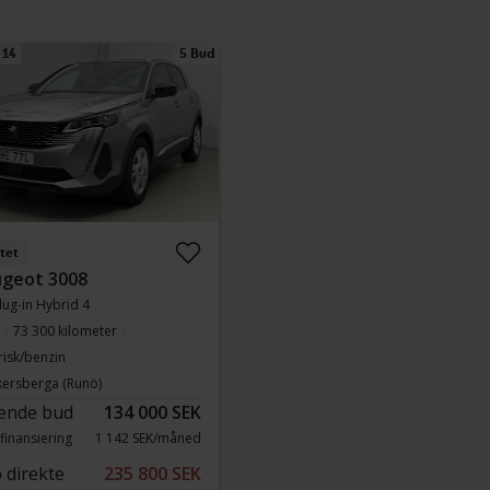
 14
5 Bud
tet
geot 3008
lug-in Hybrid 4
73 300 kilometer
risk/benzin
kersberga (Runö)
ende bud
134 000 SEK
finansiering
1 142 SEK/måned
 direkte
235 800 SEK