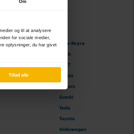
Om
 medier og til at analysere
nden for sociale medier,
Rolls-Royce
e oplysninger, du har givet
Saab
SEAT
Tillad alle
Skoda
Subaru
Suzuki
Tesla
Toyota
Volkswagen