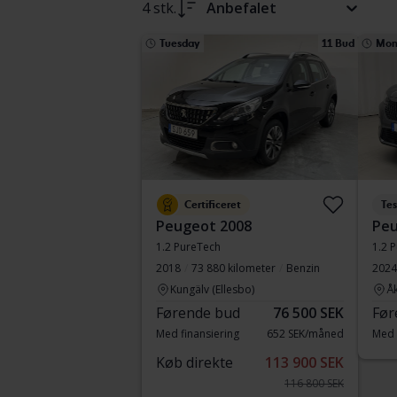
4 stk.
Anbefalet
Tuesday
11 Bud
Mon
Certificeret
Tes
Peugeot 2008
Peu
1.2 PureTech
1.2 
2018
73 880 kilometer
Benzin
2024
Kungälv (Ellesbo)
Å
Førende bud
76 500 SEK
Før
Med finansiering
652 SEK/måned
Med 
Køb direkte
113 900 SEK
116 800 SEK