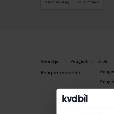
Med finansiering
971 SEK/måned
Køretøjer
Peugeot
2008
Peugeo
Peugeotmodeller
Peugeo