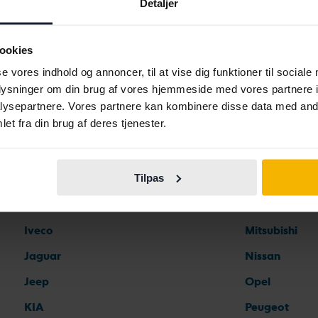
Detaljer
Bilmærker
ookies
se vores indhold og annoncer, til at vise dig funktioner til sociale
oplysninger om din brug af vores hjemmeside med vores partnere i
Ferrari
Maserati
ysepartnere. Vores partnere kan kombinere disse data med andr
et fra din brug af deres tjenester.
Fiat
Mazda
Ford
Mercedes
Tilpas
Honda
MG
Hyundai
MINI
Iveco
Mitsubishi
Jaguar
Nissan
Jeep
Opel
KIA
Peugeot