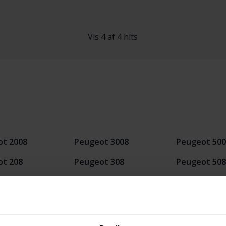
Vis 4 af 4 hits
t 2008
Peugeot 3008
Peugeot 500
t 208
Peugeot 308
Peugeot 508