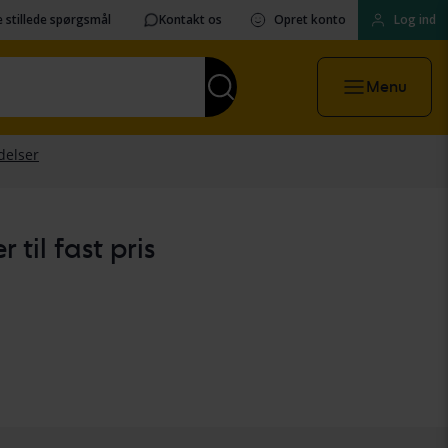
 stillede spørgsmål
Kontakt os
Opret konto
Log ind
Menu
til fast pris