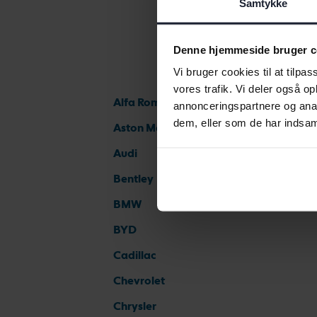
Samtykke
Denne hjemmeside bruger c
Vi bruger cookies til at tilpas
vores trafik. Vi deler også 
Alfa Romeo
annonceringspartnere og anal
dem, eller som de har indsaml
Aston Martin
Audi
Bentley
BMW
BYD
Cadillac
Chevrolet
Chrysler