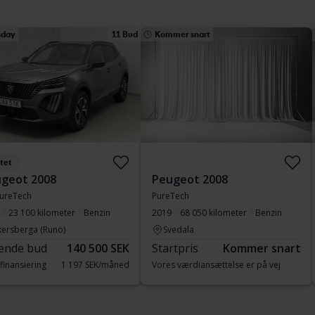
day
11 Bud
Kommer snart
tet
geot 2008
Peugeot 2008
PureTech
PureTech
23 100 kilometer
Benzin
2019
68 050 kilometer
Benzin
kersberga (Runö)
Svedala
ende bud
140 500 SEK
Startpris
Kommer snart
finansiering
1 197 SEK/måned
Vores værdiansættelse er på vej