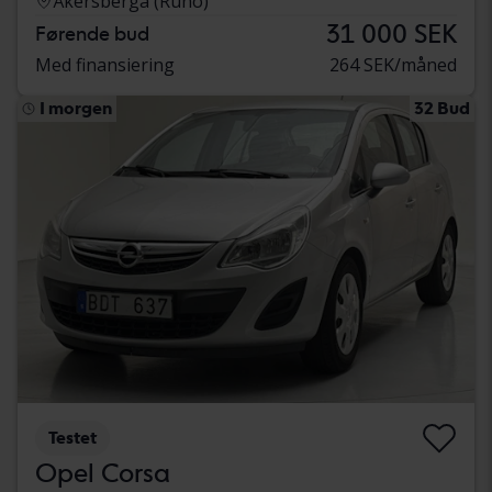
Åkersberga (Runö)
31 000 SEK
Førende bud
Med finansiering
264 SEK/måned
I morgen
32 Bud
Testet
Opel Corsa