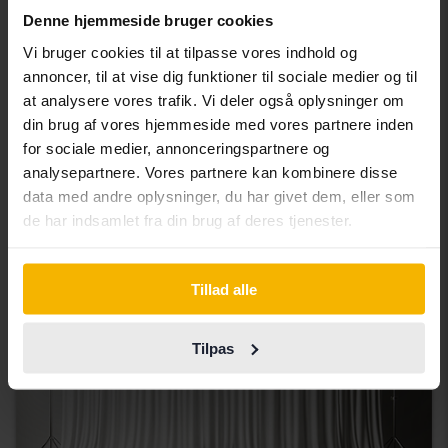
Denne hjemmeside bruger cookies
Vi bruger cookies til at tilpasse vores indhold og
Opel Astra
annoncer, til at vise dig funktioner til sociale medier og til
1.4 Turbo ECOTEC 5dr
at analysere vores trafik. Vi deler også oplysninger om
2017
113 010 kilometer
Benzin
din brug af vores hjemmeside med vores partnere inden
Svedala
for sociale medier, annonceringspartnere og
analysepartnere. Vores partnere kan kombinere disse
Kommer snart
Startpris
data med andre oplysninger, du har givet dem, eller som
Vores værdiansættelse er på vej
de har indsamlet fra din brug af deres tjenester.
Kommer snart
Tillad alle
Tilpas