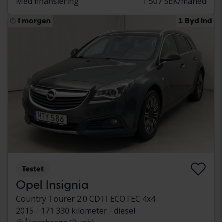
Med finansiering
1 507 SEK/måned
I morgen
1 Byd ind
Testet
Opel Insignia
Country Tourer 2.0 CDTI ECOTEC 4x4
2015
171 330 kilometer
diesel