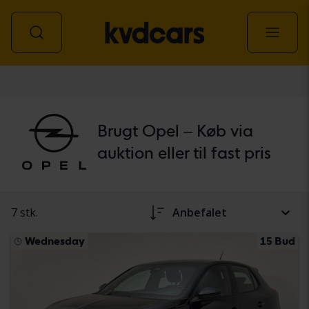
personbil
Brugt Opel – Køb via
auktion eller til fast pris
7 stk.
Anbefalet
Wednesday
15 Bud