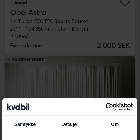
Testet
Opel Astra
1.4 Turbo ECOTEC Sports Tourer
2011
174 850 kilometer
Benzin
Umeå
2 000 SEK
Førende bud
Kommer snart
Samtykke
Detaljer
Om