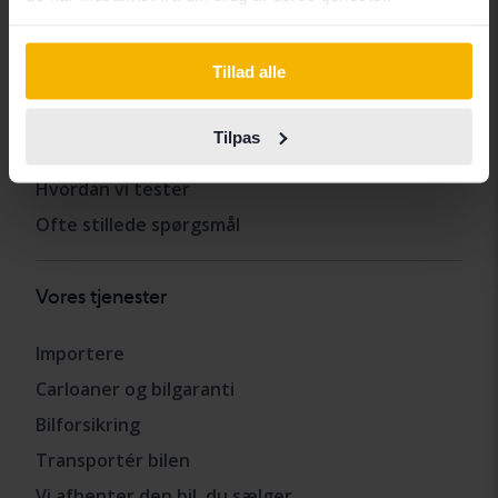
Andre tjenester
Tillad alle
Køb bil
Tilpas
Sælg bil
Hvordan vi tester
Ofte stillede spørgsmål
Vores tjenester
Importere
Carloaner og bilgaranti
Bilforsikring
Transportér bilen
Vi afhenter den bil, du sælger