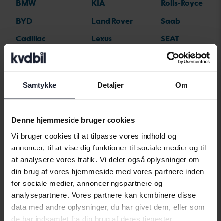
BMW
KIA
Rolls-Royce
BYD
Land Rover
Saab
Cadillac
Lexus
SEAT
Chevrolet
Lynk&Co
Skoda
Chrysler
Maserati
Subaru
Samtykke
Detaljer
Om
Citroen
Mazda
Suzuki
Dacia
Mercedes
Tesla
Denne hjemmeside bruger cookies
Dodge
MG
Toyota
Vi bruger cookies til at tilpasse vores indhold og
Ferrari
MINI
Volkswagen
annoncer, til at vise dig funktioner til sociale medier og til
at analysere vores trafik. Vi deler også oplysninger om
Fiat
Mitsubishi
Volvo
din brug af vores hjemmeside med vores partnere inden
Ford
Nissan
for sociale medier, annonceringspartnere og
analysepartnere. Vores partnere kan kombinere disse
Honda
Opel
data med andre oplysninger, du har givet dem, eller som
de har indsamlet fra din brug af deres tjenester.