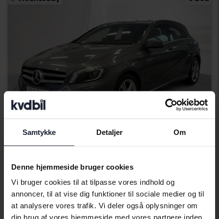
Samtykke
Detaljer
Om
Testet
Mercedes A-Klass
Denne hjemmeside bruger cookies
A 180 CDI 5dr W176
Vi bruger cookies til at tilpasse vores indhold og
2014
201 330 kilometer
diesel
annoncer, til at vise dig funktioner til sociale medier og til
Bromölla
at analysere vores trafik. Vi deler også oplysninger om
30 000 SEK
Førende bud
din brug af vores hjemmeside med vores partnere inden