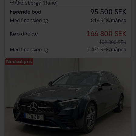
Åkersberga (Runö)
95 500 SEK
Førende bud
Med finansiering
814 SEK/måned
166 800 SEK
Køb direkte
182 800 SEK
Med finansiering
1 421 SEK/måned
Nedsat pris