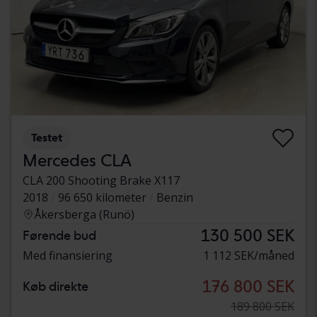
Testet
Mercedes CLA
CLA 200 Shooting Brake X117
2018
96 650 kilometer
Benzin
Åkersberga (Runö)
130 500 SEK
Førende bud
Med finansiering
1 112 SEK/måned
176 800 SEK
Køb direkte
189 800 SEK