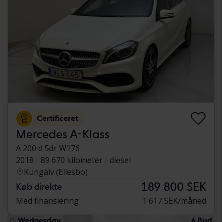
Certificeret
Mercedes A-Klass
A 200 d 5dr W176
2018
89 670 kilometer
diesel
Kungälv (Ellesbo)
189 800 SEK
Køb direkte
Med finansiering
1 617 SEK/måned
Wednesday
6 Bud