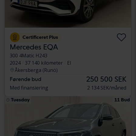
Certificeret Plus
Mercedes EQA
300 4Matic H243
2024
37 140 kilometer
El
Åkersberga (Runö)
250 500 SEK
Førende bud
Med finansiering
2 134 SEK/måned
Tuesday
11 Bud