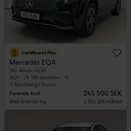
Certificeret Plus
Mercedes EQA
300 4Matic H243
2025
26 180 kilometer
El
Åkersberga (Runö)
245 500 SEK
Førende bud
Med finansiering
2 092 SEK/måned