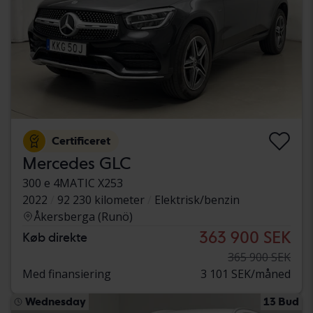
Certificeret
Mercedes GLC
300 e 4MATIC X253
2022
92 230 kilometer
Elektrisk/benzin
Åkersberga (Runö)
363 900 SEK
Køb direkte
365 900 SEK
Med finansiering
3 101 SEK/måned
Wednesday
13 Bud