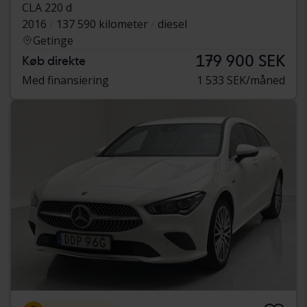
CLA 220 d
2016
137 590 kilometer
diesel
Getinge
179 900 SEK
Køb direkte
Med finansiering
1 533 SEK/måned