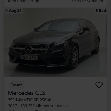
Med finansiering
3 833 SEK/måned
Aug 14
5 Bud
Testet
Mercedes CLS
350d 4MATIC SB 258hk
2017
139 250 kilometer
diesel