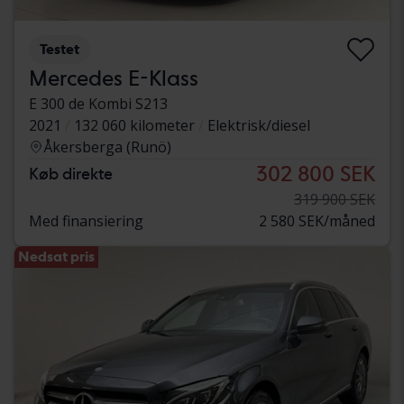
Testet
Mercedes E-Klass
E 300 de Kombi S213
2021
132 060 kilometer
Elektrisk/diesel
Åkersberga (Runö)
302 800 SEK
Køb direkte
319 900 SEK
Med finansiering
2 580 SEK/måned
Nedsat pris