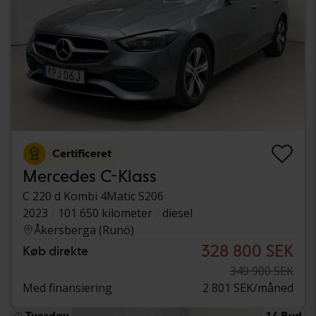
Certificeret
Mercedes C-Klass
C 220 d Kombi 4Matic S206
2023
101 650 kilometer
diesel
Åkersberga (Runö)
328 800 SEK
Køb direkte
349 900 SEK
Med finansiering
2 801 SEK/måned
Tuesday
14 Bud