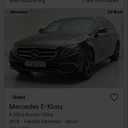
Med finansiering
1 469 SEK/måned
Monday
20 Bud
Testet
Mercedes E-Klass
E 200 d Kombi 150hk
2018
144 660 kilometer
diesel