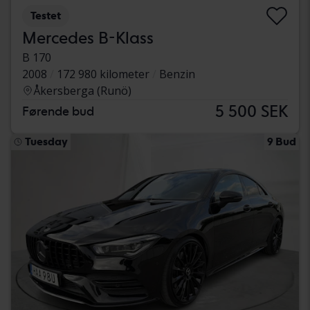
Testet
Mercedes B-Klass
B 170
2008
172 980 kilometer
Benzin
Åkersberga (Runö)
5 500 SEK
Førende bud
Tuesday
9 Bud