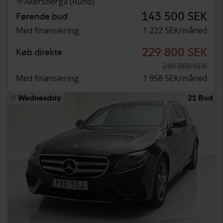
Åkersberga (Runö)
143 500 SEK
Førende bud
Med finansiering
1 222 SEK/måned
229 800 SEK
Køb direkte
249 800 SEK
Med finansiering
1 958 SEK/måned
Wednesday
21 Bud