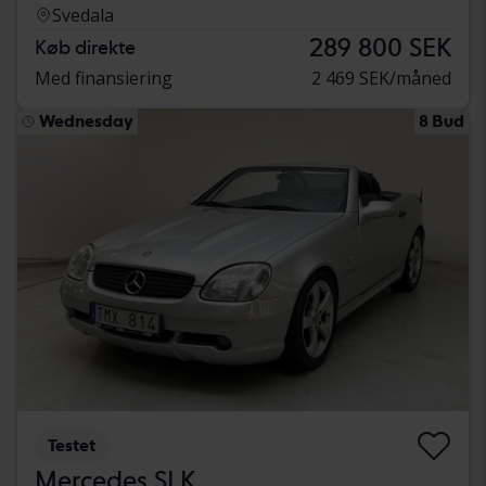
Svedala
289 800 SEK
Køb direkte
Med finansiering
2 469 SEK/måned
Wednesday
8 Bud
Testet
Mercedes SLK