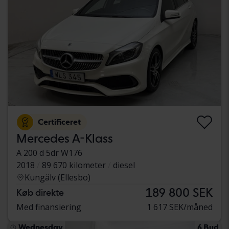
Certificeret
Mercedes A-Klass
A 200 d 5dr W176
2018
89 670 kilometer
diesel
Kungälv (Ellesbo)
189 800 SEK
Køb direkte
Med finansiering
1 617 SEK/måned
Wednesday
6 Bud