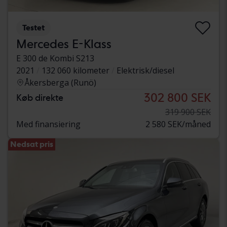
Testet
Mercedes E-Klass
E 300 de Kombi S213
2021
132 060 kilometer
Elektrisk/diesel
Åkersberga (Runö)
302 800 SEK
Køb direkte
319 900 SEK
Med finansiering
2 580 SEK/måned
Nedsat pris