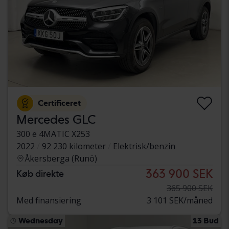
Certificeret
Mercedes GLC
300 e 4MATIC X253
2022
92 230 kilometer
Elektrisk/benzin
Åkersberga (Runö)
363 900 SEK
Køb direkte
365 900 SEK
Med finansiering
3 101 SEK/måned
Wednesday
13 Bud