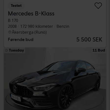
Testet
Mercedes B-Klass
B 170
2008
172 980 kilometer
Benzin
Åkersberga (Runö)
5 500 SEK
Førende bud
Tuesday
11 Bud