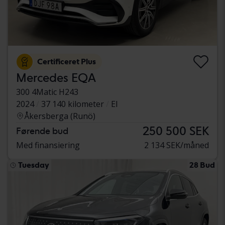
Certificeret Plus
Mercedes EQA
300 4Matic H243
2024
37 140 kilometer
El
Åkersberga (Runö)
250 500 SEK
Førende bud
Med finansiering
2 134 SEK/måned
Tuesday
28 Bud