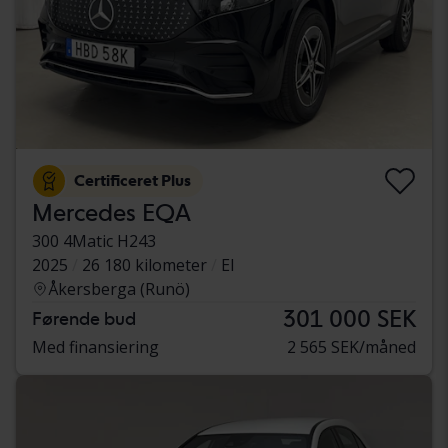
Certificeret Plus
Mercedes EQA
300 4Matic H243
2025
26 180 kilometer
El
Åkersberga (Runö)
301 000 SEK
Førende bud
Med finansiering
2 565 SEK/måned