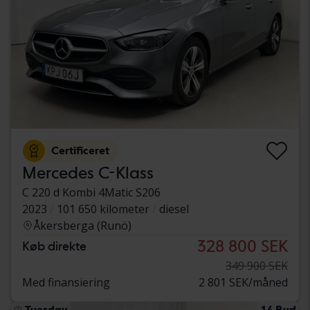
Certificeret
Mercedes C-Klass
C 220 d Kombi 4Matic S206
2023
101 650 kilometer
diesel
Åkersberga (Runö)
328 800 SEK
Køb direkte
349 900 SEK
Med finansiering
2 801 SEK/måned
Tuesday
14 Bud