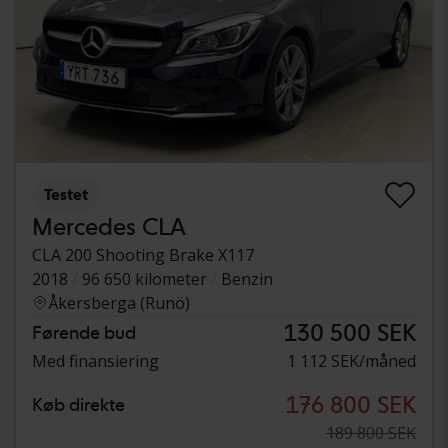
Testet
Mercedes CLA
CLA 200 Shooting Brake X117
2018
96 650 kilometer
Benzin
Åkersberga (Runö)
130 500 SEK
Førende bud
Med finansiering
1 112 SEK/måned
176 800 SEK
Køb direkte
189 800 SEK