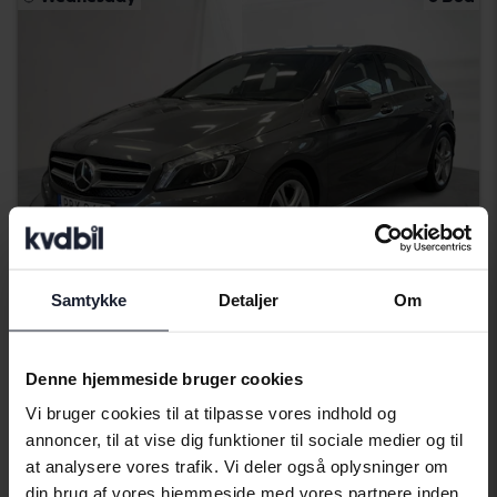
Samtykke
Detaljer
Om
Testet
Mercedes A-Klass
Denne hjemmeside bruger cookies
A 180 CDI 5dr W176
Vi bruger cookies til at tilpasse vores indhold og
2014
201 330 kilometer
diesel
annoncer, til at vise dig funktioner til sociale medier og til
Bromölla
at analysere vores trafik. Vi deler også oplysninger om
30 000 SEK
Førende bud
din brug af vores hjemmeside med vores partnere inden