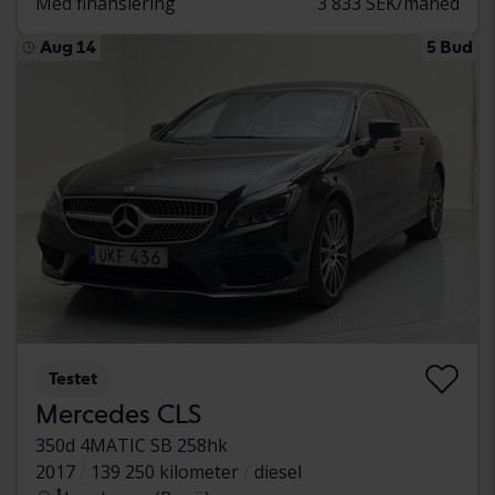
Med finansiering
3 833 SEK/måned
Aug 14
5 Bud
Testet
Mercedes CLS
350d 4MATIC SB 258hk
2017
139 250 kilometer
diesel