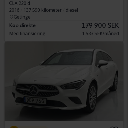
CLA 220 d
2016
137 590 kilometer
diesel
Getinge
179 900 SEK
Køb direkte
Med finansiering
1 533 SEK/måned