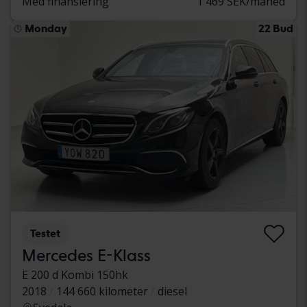
Med finansiering
1 469 SEK/måned
Monday
22 Bud
Testet
Mercedes E-Klass
E 200 d Kombi 150hk
2018
144 660 kilometer
diesel