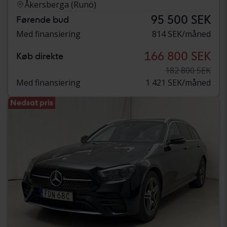
Åkersberga (Runö)
95 500 SEK
Førende bud
Med finansiering
814 SEK/måned
166 800 SEK
Køb direkte
182 800 SEK
Med finansiering
1 421 SEK/måned
Nedsat pris