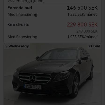
Åkersberga (Runö)
143 500 SEK
Førende bud
Med finansiering
1 222 SEK/måned
229 800 SEK
Køb direkte
249 800 SEK
Med finansiering
1 958 SEK/måned
Wednesday
21 Bud