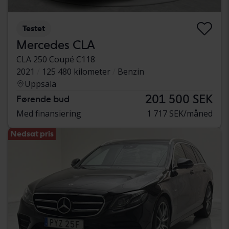
Testet
Mercedes CLA
CLA 250 Coupé C118
2021
125 480 kilometer
Benzin
Uppsala
201 500 SEK
Førende bud
Med finansiering
1 717 SEK/måned
Nedsat pris