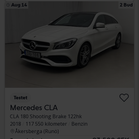
Aug 14
2 Bud
Testet
Mercedes CLA
CLA 180 Shooting Brake 122hk
2018
117 550 kilometer
Benzin
Åkersberga (Runö)