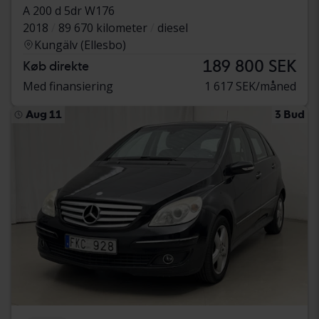
A 200 d 5dr W176
2018
89 670 kilometer
diesel
Kungälv (Ellesbo)
189 800 SEK
Køb direkte
Med finansiering
1 617 SEK/måned
Aug 11
3 Bud