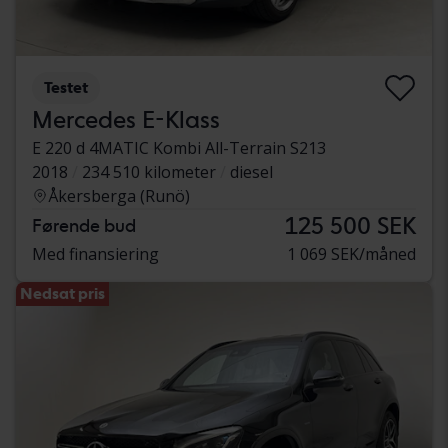
Testet
Mercedes E-Klass
E 220 d 4MATIC Kombi All-Terrain S213
2018
234 510 kilometer
diesel
Åkersberga (Runö)
125 500 SEK
Førende bud
Med finansiering
1 069 SEK/måned
Nedsat pris