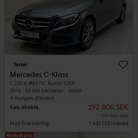
Testet
Mercedes C-Klass
C 220 d 4MATIC Kombi S205
2016
83 680 kilometer
diesel
Kungälv (Ellesbo)
192 800 SEK
Køb direkte
199 800 SEK
Med finansiering
1 643 SEK/måned
Nedsat pris