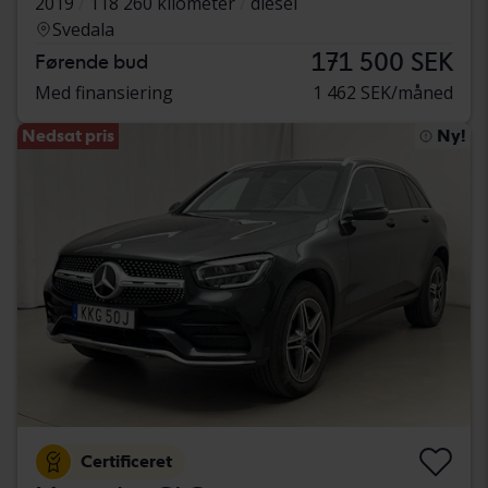
2019
118 260 kilometer
diesel
Svedala
171 500 SEK
Førende bud
Med finansiering
1 462 SEK/måned
Nedsat pris
Ny!
Certificeret