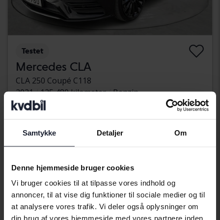
Testet
Mercedes CLA
CLA 250 Coupé C118
2021
125 480 kilometer
Benzin
Uppsala
165 000 SEK
Startpris
Med finansiering
1 406 SEK/måned
Samtykke
Detaljer
Om
Aug 13
3 Bud
Denne hjemmeside bruger cookies
Vi bruger cookies til at tilpasse vores indhold og
annoncer, til at vise dig funktioner til sociale medier og til
at analysere vores trafik. Vi deler også oplysninger om
din brug af vores hjemmeside med vores partnere inden