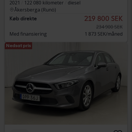
2021
122 080 kilometer
diesel
Åkersberga (Runö)
219 800 SEK
Køb direkte
234 900 SEK
Med finansiering
1 873 SEK/måned
Nedsat pris