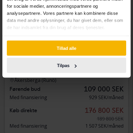
for sociale medier, annonceringspartnere og
analysepartnere. Vores partnere kan kombinere disse
data med andre oplysninger, du har givet dem, eller som
de har indsamlet fra din brug af deres tjenester.
Testet
Tillad alle
Mercedes CLA
CLA 200 Shooting Brake X117
Tilpas
2018
96 650 kilometer
Benzin
Åkersberga (Runö)
109 000 SEK
Førende bud
Med finansiering
929 SEK/måned
176 800 SEK
Køb direkte
189 800 SEK
Med finansiering
1 507 SEK/måned