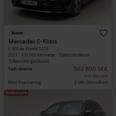
Testet
Mercedes E-Klass
E 300 de Kombi S213
2021
132 060 kilometer
Elektrisk/diesel
Åkersberga (Runö)
302 800 SEK
Køb direkte
319 900 SEK
Med finansiering
2 580 SEK/måned
Nedsat pris