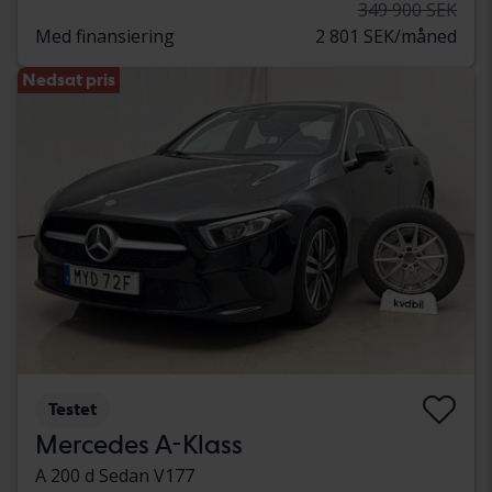
349 900 SEK
Med finansiering
2 801 SEK/måned
Nedsat pris
Testet
Mercedes A-Klass
A 200 d Sedan V177