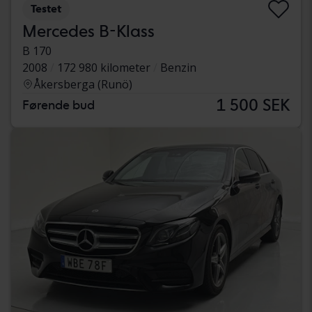
Testet
Mercedes B-Klass
B 170
2008
172 980 kilometer
Benzin
Åkersberga (Runö)
1 500 SEK
Førende bud