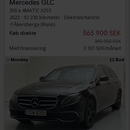
Mercedes GLC
300 e 4MATIC X253
2022
92 230 kilometer
Elektrisk/benzin
Åkersberga (Runö)
363 900 SEK
Køb direkte
365 900 SEK
Med finansiering
3 101 SEK/måned
Monday
12 Bud