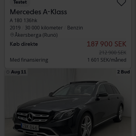
Testet
Mercedes A-Klass
A 180 136hk
2019
30 000 kilometer
Benzin
Åkersberga (Runö)
187 900 SEK
Køb direkte
212 900 SEK
Med finansiering
1 601 SEK/måned
Aug 11
2 Bud