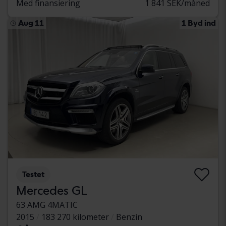
Med finansiering
1 841 SEK/måned
Aug 11
1 Byd ind
Testet
Mercedes GL
63 AMG 4MATIC
2015
183 270 kilometer
Benzin