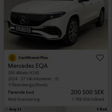
Certificeret Plus
Mercedes EQA
300 4Matic H243
2024
37 140 kilometer
El
Åkersberga (Runö)
200 500 SEK
Førende bud
Med finansiering
1 708 SEK/måned
Aug 11
3 Bud