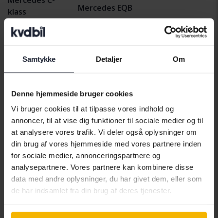
Mercedes EQB
klass
Samtykke
Detaljer
Om
Bilmærker
Denne hjemmeside bruger cookies
Alfa Romeo
Hyundai
Peugeot
Vi bruger cookies til at tilpasse vores indhold og
Aston Martin
Iveco
Polestar
annoncer, til at vise dig funktioner til sociale medier og til
at analysere vores trafik. Vi deler også oplysninger om
Audi
Jaguar
Porsche
din brug af vores hjemmeside med vores partnere inden
Bentley
Jeep
Renault
for sociale medier, annonceringspartnere og
analysepartnere. Vores partnere kan kombinere disse
BMW
KIA
Rolls-Royce
data med andre oplysninger, du har givet dem, eller som
BYD
Land Rover
Saab
de har indsamlet fra din brug af deres tjenester.
Cadillac
Lexus
SEAT