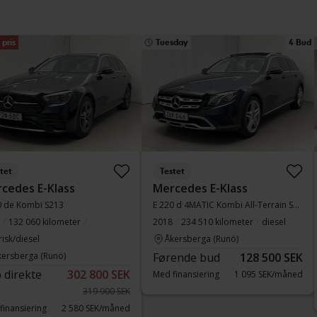
pris
Tuesday
4 Bud
tet
Testet
cedes E-Klass
Mercedes E-Klass
0 de Kombi S213
E 220 d 4MATIC Kombi All-Terrain S213
132 060 kilometer
2018
234 510 kilometer
diesel
risk/diesel
Åkersberga (Runö)
kersberga (Runö)
Førende bud
128 500 SEK
 direkte
302 800 SEK
Med finansiering
1 095 SEK/måned
319 900 SEK
finansiering
2 580 SEK/måned