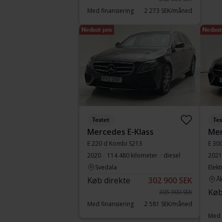
Med finansiering
2 273 SEK/måned
Nedsat pris
Nedsat 
Testet
Tes
Mercedes E-Klass
Mer
E 220 d Kombi S213
E 30
2020
114 480 kilometer
diesel
2021
Svedala
Elekt
Køb direkte
302 900 SEK
Å
Køb
305 900 SEK
Med finansiering
2 581 SEK/måned
Med 