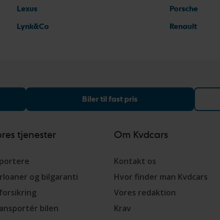
Lexus
Porsche
Lynk&Co
Renault
Biler til fast pris
res tjenester
Om Kvdcars
portere
Kontakt os
rloaner og bilgaranti
Hvor finder man Kvdcars
lforsikring
Vores redaktion
ansportér bilen
Krav