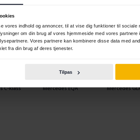
ookies
se vores indhold og annoncer, til at vise dig funktioner til sociale
oplysninger om din brug af vores hjemmeside med vores partnere i
ysepartnere. Vores partnere kan kombinere disse data med andr
et fra din brug af deres tjenester.
 A-klass
Mercedes CLA
Mercedes EQ
Tilpas
 B-klass
Mercedes E-klass
Mercedes GL
 C-klass
Mercedes EQA
Mercedes GL