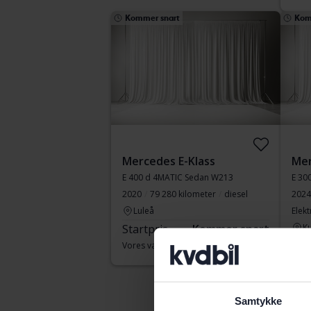
Kommer snart
Kom
Mercedes E-Klass
Mer
E 400 d 4MATIC Sedan W213
E 30
2020
79 280 kilometer
diesel
2024
Luleå
Elekt
Startpris
Kommer snart
Ku
Sta
Vores værdiansættelse er på vej
Vore
Samtykke