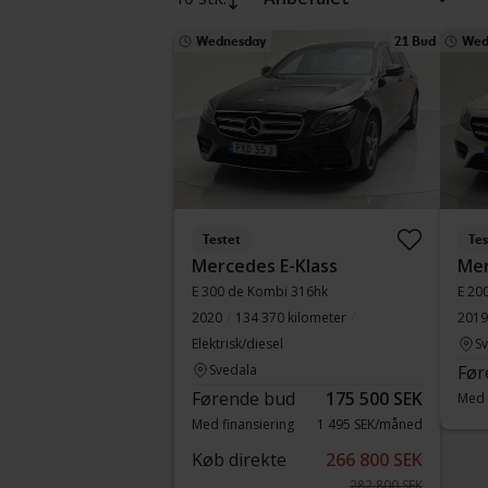
Wednesday
21 Bud
Wed
Testet
Tes
Mercedes E-Klass
Mer
E 300 de Kombi 316hk
E 20
2020
134 370 kilometer
2019
Elektrisk/diesel
S
Svedala
Før
Førende bud
175 500 SEK
Med 
Med finansiering
1 495 SEK/måned
Køb direkte
266 800 SEK
282 800 SEK