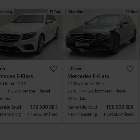
nesday
13 Bud
Monday
20 Bud
tet
Testet
cedes E-Klass
Mercedes E-Klass
0 d Kombi S213
E 200 d Kombi 150hk
118 260 kilometer
diesel
2018
144 660 kilometer
diesel
vedala
Svedala
ende bud
172 500 SEK
Førende bud
156 500 SEK
finansiering
1 469 SEK/måned
Med finansiering
1 334 SEK/måned