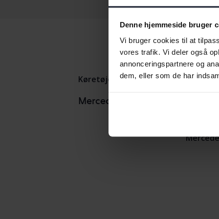
Denne hjemmeside bruger c
Vi bruger cookies til at tilpas
vores trafik. Vi deler også 
annonceringspartnere og anal
dem, eller som de har indsaml
Køretøjer
Mercedes
E-klass
Mercedes
Mercedesmodeller
Mercedes
Mercedes