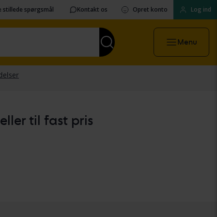
 stillede spørgsmål
Kontakt os
Opret konto
Log ind
Menu
er til fast pris