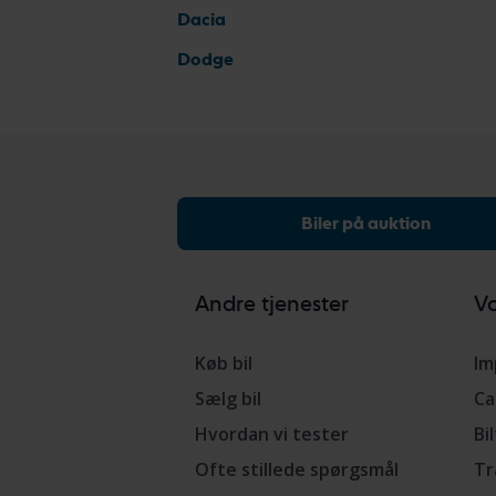
Dacia
Dodge
Biler på auktion
Andre tjenester
Vo
Køb bil
Im
Sælg bil
Ca
Hvordan vi tester
Bi
Ofte stillede spørgsmål
Tr