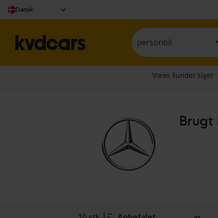
Dansk
personbil
Brugt 
10 stk.
Anbefalet