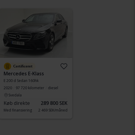
Certificeret
Mercedes E-Klass
E 200 d Sedan 160hk
2020
97 720 kilometer
diesel
Svedala
Køb direkte
289 800 SEK
Med finansiering
2 469 SEK/måned