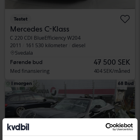
Testet
Mercedes C-Klass
C 220 CDI BlueEfficiency W204
2011
161 530 kilometer
diesel
Svedala
47 500 SEK
Førende bud
Med finansiering
404 SEK/måned
I morgen
68 Bud