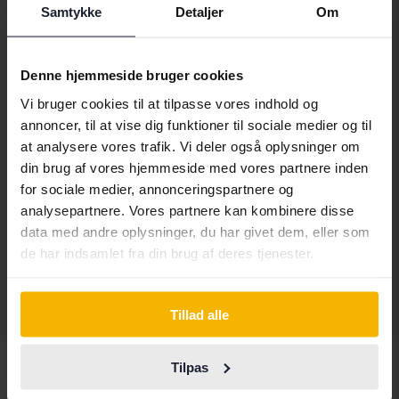
Samtykke
Detaljer
Om
Denne hjemmeside bruger cookies
Vi bruger cookies til at tilpasse vores indhold og
Reparation af objekt
annoncer, til at vise dig funktioner til sociale medier og til
Mercedes C-Klass
at analysere vores trafik. Vi deler også oplysninger om
C 63 AMG S Cabriolet A205
din brug af vores hjemmeside med vores partnere inden
2019
50 520 kilometer
Benzin
for sociale medier, annonceringspartnere og
Åkersberga (Runö)
analysepartnere. Vores partnere kan kombinere disse
151 000 SEK
Førende bud
data med andre oplysninger, du har givet dem, eller som
Med finansiering
1 287 SEK/måned
de har indsamlet fra din brug af deres tjenester.
Vis 5 af 5 hits
Tillad alle
Tilpas