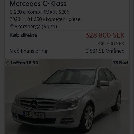
Mercedes C-Klass
C 220 d Kombi 4Matic S206
2023
101 650 kilometer
diesel
Åkersberga (Runö)
328 800 SEK
Køb direkte
349 900 SEK
Med finansiering
2 801 SEK/måned
I aften 18:50
13 Bud