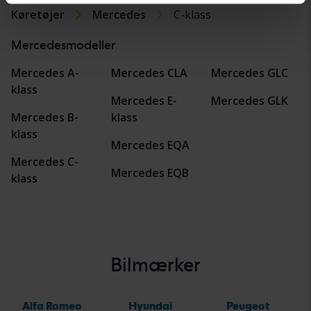
Køretøjer
Mercedes
C-klass
Mercedesmodeller
Mercedes A-
Mercedes CLA
Mercedes GLC
klass
Mercedes E-
Mercedes GLK
Mercedes B-
klass
klass
Mercedes EQA
Mercedes C-
Mercedes EQB
klass
Bilmærker
Alfa Romeo
Hyundai
Peugeot