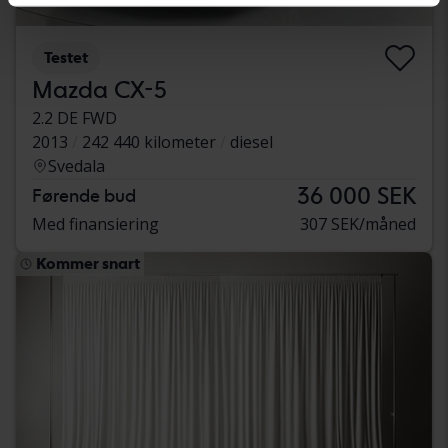
Testet
Mazda CX-5
2.2 DE FWD
2013
242 440 kilometer
diesel
Svedala
36 000 SEK
Førende bud
Med finansiering
307 SEK/måned
Kommer snart