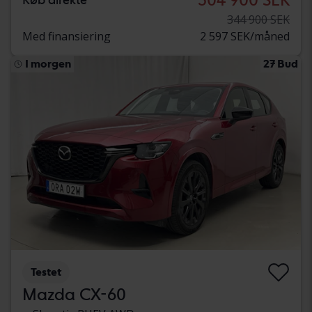
344 900 SEK
Med finansiering
2 597 SEK/måned
I morgen
27 Bud
Testet
Mazda CX-60