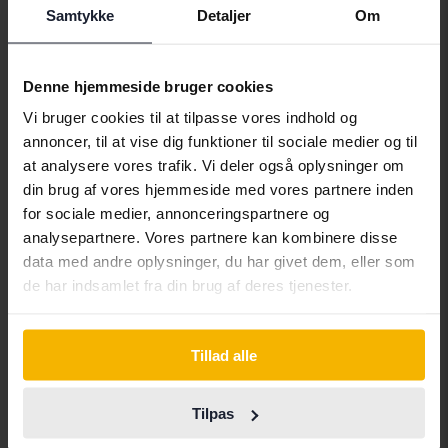
Certificeret
Samtykke
Detaljer
Om
Mazda 2
1.5 5dr
2018
48 230 kilometer
Benzin
Denne hjemmeside bruger cookies
Kungälv (Ellesbo)
Vi bruger cookies til at tilpasse vores indhold og
45 500 SEK
Førende bud
annoncer, til at vise dig funktioner til sociale medier og til
Med finansiering
388 SEK/måned
at analysere vores trafik. Vi deler også oplysninger om
din brug af vores hjemmeside med vores partnere inden
I aften 17:22
56 Bud
for sociale medier, annonceringspartnere og
analysepartnere. Vores partnere kan kombinere disse
data med andre oplysninger, du har givet dem, eller som
de har indsamlet fra din brug af deres tjenester.
Tillad alle
Tilpas