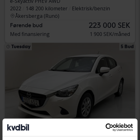
e-Skyactiv PHEV AWD
2022
148 200 kilometer
Elektrisk/benzin
Åkersberga (Runö)
223 000 SEK
Førende bud
Med finansiering
1 900 SEK/måned
Tuesday
5 Bud