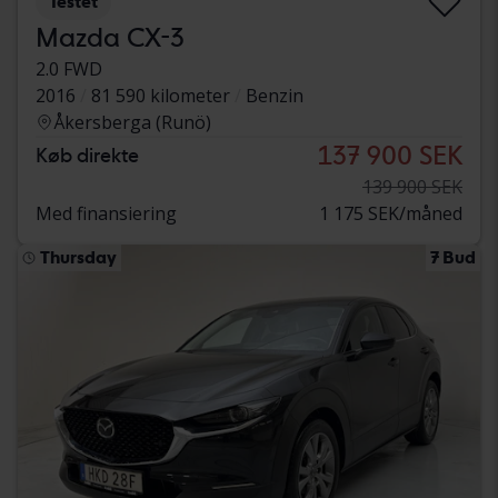
Testet
Mazda CX-3
2.0 FWD
2016
81 590 kilometer
Benzin
Åkersberga (Runö)
137 900 SEK
Køb direkte
139 900 SEK
Med finansiering
1 175 SEK/måned
Thursday
7 Bud