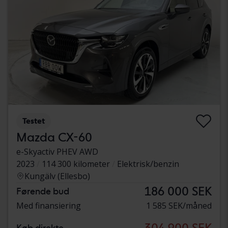
Testet
Mazda CX-60
e-Skyactiv PHEV AWD
2023
114 300 kilometer
Elektrisk/benzin
Kungälv (Ellesbo)
186 000 SEK
Førende bud
Med finansiering
1 585 SEK/måned
304 900 SEK
Køb direkte