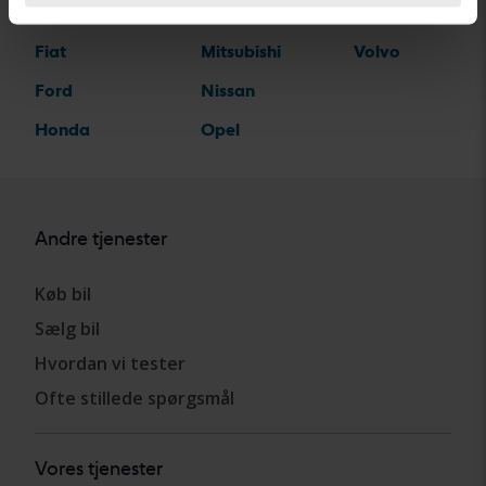
Ferrari
MINI
Volkswagen
Fiat
Mitsubishi
Volvo
Ford
Nissan
Honda
Opel
Andre tjenester
Køb bil
Sælg bil
Hvordan vi tester
Ofte stillede spørgsmål
Vores tjenester