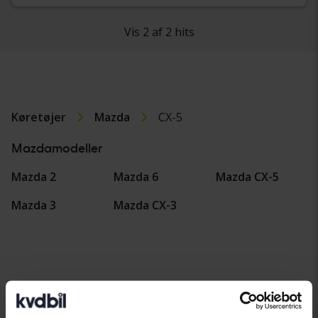
Vis 2 af 2 hits
Køretøjer
Mazda
CX-5
Mazdamodeller
Mazda 2
Mazda 6
Mazda CX-5
Mazda 3
Mazda CX-3
Bilmærker