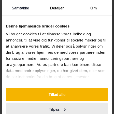
Alfa Romeo
Hyundai
Peugeot
Samtykke
Detaljer
Om
Aston Martin
Iveco
Polestar
Audi
Jaguar
Porsche
Denne hjemmeside bruger cookies
Vi bruger cookies til at tilpasse vores indhold og
Bentley
Jeep
Renault
annoncer, til at vise dig funktioner til sociale medier og til
BMW
KIA
Rolls-Royce
at analysere vores trafik. Vi deler også oplysninger om
din brug af vores hjemmeside med vores partnere inden
BYD
Land Rover
Saab
for sociale medier, annonceringspartnere og
Cadillac
Lexus
SEAT
analysepartnere. Vores partnere kan kombinere disse
data med andre oplysninger, du har givet dem, eller som
Chevrolet
Lynk&Co
Skoda
de har indsamlet fra din brug af deres tjenester.
Chrysler
Maserati
Subaru
Citroen
Mazda
Suzuki
Tillad alle
Dacia
Mercedes
Tesla
Dodge
MG
Toyota
Tilpas