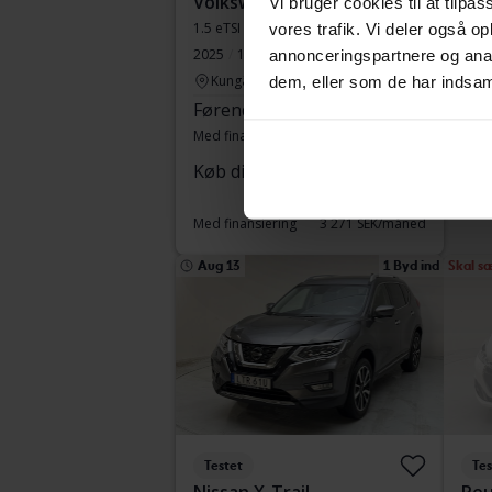
Volkswagen Passat
Vol
Vi bruger cookies til at tilpas
1.5 eTSI Sportscombi
T2
vores trafik. Vi deler også 
2025
10 870 kilometer
Benzin
2017
annonceringspartnere og anal
Kungälv (Ellesbo)
Ku
dem, eller som de har indsaml
Førende bud
323 500 SEK
Køb
Med finansiering
2 756 SEK/måned
Med 
Køb direkte
383 900 SEK
389 900 SEK
Med finansiering
3 271 SEK/måned
Aug 13
1 Byd ind
Skal s
Testet
Tes