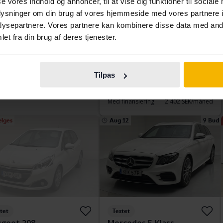
vo V40
Volvo XC40
se vores indhold og annoncer, til at vise dig funktioner til sociale
D4 AWD 190hk
oplysninger om din brug af vores hjemmeside med vores partnere i
93 680 kilometer
Benzin
2019
134 140 kilometer
diesel
ysepartnere. Vores partnere kan kombinere disse data med andr
ngälv (Ellesbo)
Linköping (Jägarvallen)
et fra din brug af deres tjenester.
 direkte
155 800 SEK
Førende bud
162 000 SEK
159 800 SEK
Med finansiering
1 381 SEK/måned
finansiering
1 327 SEK/måned
Tilpas
Køb direkte
281 900 SEK
294 900 SEK
Med finansiering
2 402 SEK/måned
ælges
Aug 12
9 Bud
tet
Testet