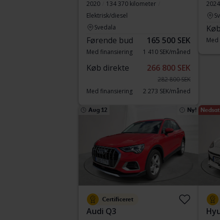
2020
134 370 kilometer
2024
Elektrisk/diesel
S
Svedala
Køb
Førende bud
165 500 SEK
Med 
Med finansiering
1 410 SEK/måned
Køb direkte
266 800 SEK
282 800 SEK
Med finansiering
2 273 SEK/måned
Aug 12
Ny!
Nedsat 
Certificeret
Audi Q3
Hyu