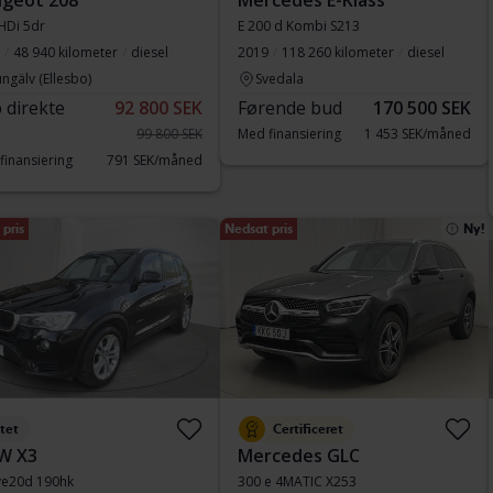
geot 208
Mercedes E-Klass
HDi 5dr
E 200 d Kombi S213
48 940 kilometer
diesel
2019
118 260 kilometer
diesel
ngälv (Ellesbo)
Svedala
 direkte
92 800 SEK
Førende bud
170 500 SEK
99 800 SEK
Med finansiering
1 453 SEK/måned
finansiering
791 SEK/måned
pris
Nedsat pris
Ny!
tet
Certificeret
W X3
Mercedes GLC
ve20d 190hk
300 e 4MATIC X253