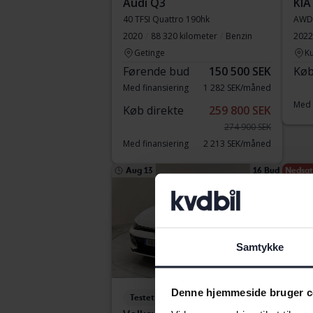
Audi Q3
KIA
40 TFSI Quattro 190hk
AWD
2020
88 320 kilometer
Benzin
2022
Getinge
Ku
Førende bud
150 500 SEK
Køb
Med finansiering
1 282 SEK/måned
Med 
Køb direkte
259 800 SEK
274 900 SEK
Med finansiering
2 213 SEK/måned
Aug 13
16 Bud
Nedsat 
Samtykke
Denne hjemmeside bruger c
Testet
Tes