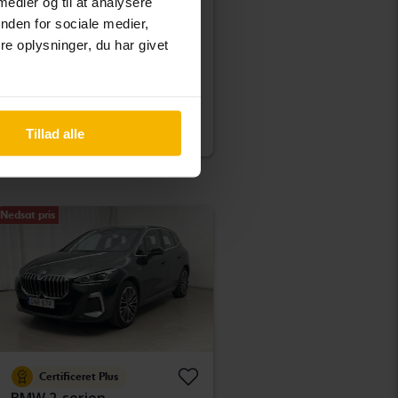
KIA EV6
 medier og til at analysere
AWD
nden for sociale medier,
2023
34 900 kilometer
El
e oplysninger, du har givet
Kungälv (Ellesbo)
Køb direkte
389 900 SEK
394 900 SEK
Med finansiering
3 322 SEK/måned
Tillad alle
Nedsat pris
Certificeret Plus