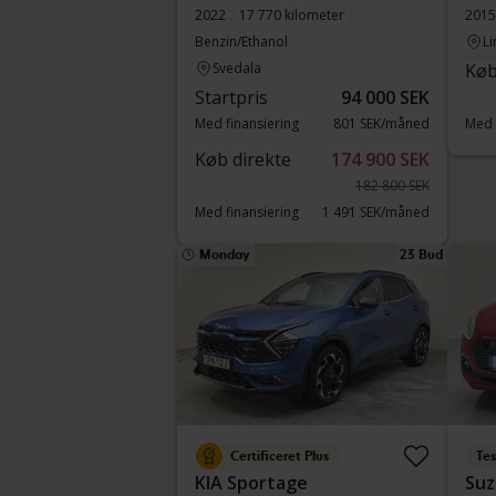
2022
17 770 kilometer
2015
Benzin/Ethanol
Li
Svedala
Køb
Startpris
94 000 SEK
Med finansiering
801 SEK/måned
Med 
Køb direkte
174 900 SEK
182 800 SEK
Med finansiering
1 491 SEK/måned
Monday
23 Bud
Certificeret Plus
Tes
KIA Sportage
Suz