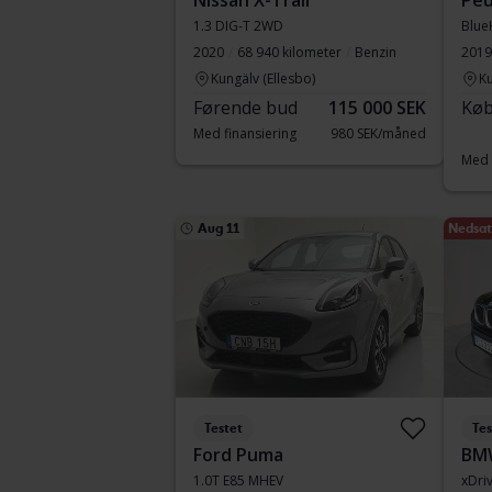
Nissan X-Trail
Peu
1.3 DIG-T 2WD
Blue
2020
68 940 kilometer
Benzin
2019
Kungälv (Ellesbo)
Ku
Førende bud
115 000 SEK
Køb
Med finansiering
980 SEK/måned
Med 
Aug 11
Nedsat 
Testet
Tes
Ford Puma
BM
1.0T E85 MHEV
xDri