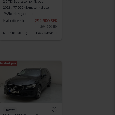
2.0 TDI Sportscombi 4Motion
2022
77 990 kilometer
diesel
Åkersberga (Runö)
Køb direkte
292 900 SEK
294 900 SEK
Med finansiering
2 496 SEK/måned
Nedsat pris
Testet