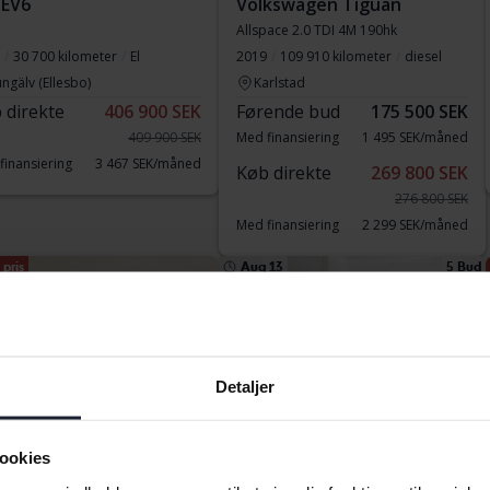
 EV6
Volkswagen Tiguan
Allspace 2.0 TDI 4M 190hk
30 700 kilometer
El
2019
109 910 kilometer
diesel
ngälv (Ellesbo)
Karlstad
 direkte
406 900 SEK
Førende bud
175 500 SEK
409 900 SEK
Med finansiering
1 495 SEK/måned
finansiering
3 467 SEK/måned
Køb direkte
269 800 SEK
276 800 SEK
Med finansiering
2 299 SEK/måned
pris
Aug 13
5 Bud
Detaljer
ookies
tet
Testet