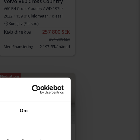
Volvo V60 Cross Country
V60 B4 Cross Country AWD 197hk
2022
159 010 kilometer
diesel
Kungälv (Ellesbo)
Køb direkte
257 800 SEK
264 800 SEK
Med finansiering
2 197 SEK/måned
Nedsat pris
Om
Testet