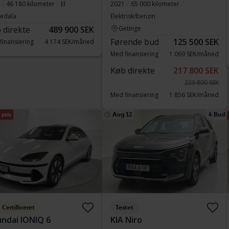
46 180 kilometer
El
2021
65 000 kilometer
vedala
Elektrisk/benzin
 direkte
489 900 SEK
Getinge
Førende bud
125 500 SEK
finansiering
4 174 SEK/måned
Med finansiering
1 069 SEK/måned
Køb direkte
217 800 SEK
223 800 SEK
Med finansiering
1 856 SEK/måned
pris
Aug 12
4 Bud
Certificeret
Testet
ndai IONIQ 6
KIA Niro