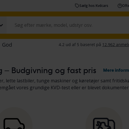
Sælg hos Kvdcars
Ofte
lg – Budgivning og fast pris
Mere inform
r, lette lastbiler, tunge maskiner og køretøjer samt fritidsk
nemgået vores grundige KVD-test eller er blevet dokumenter
 i køretøjsbeskrivelsen. Læs mere om køb af
biler og lette l