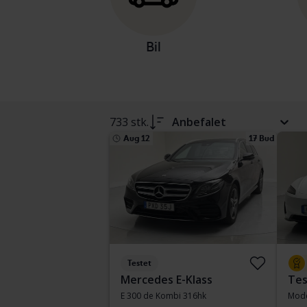
Bil
733 stk.
Anbefalet
Aug 12
17 Bud
Testet
Mercedes E-Klass
Tes
E 300 de Kombi 316hk
Mode