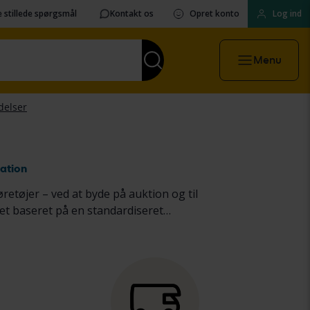
 stillede spørgsmål
Kontakt os
Opret konto
Log ind
Menu
ation
øretøjer – ved at byde på auktion og til
et baseret på en standardiseret
astbiler
samt
tunge maskiner,