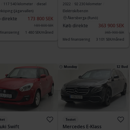
117 540 kilometer
diesel
2022
92 230 kilometer
nköping (Jägarvallen)
Elektrisk/benzin
 direkte
173 800 SEK
Åkersberga (Runö)
Køb direkte
363 900 SEK
189 800 SEK
finansiering
1 480 SEK/måned
365 900 SEK
Med finansiering
3 101 SEK/måned
Monday
12 Bud
tet
Testet
uki Swift
Mercedes E-Klass