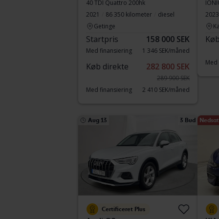
40 TDI Quattro 200hk
IONI
2021
86 350 kilometer
diesel
2023
Getinge
Ka
Startpris
158 000 SEK
Køb
Med finansiering
1 346 SEK/måned
Med 
Køb direkte
282 800 SEK
289 900 SEK
Med finansiering
2 410 SEK/måned
Aug 13
3 Bud
Nedsat 
Certificeret Plus