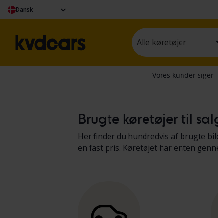
Dansk
Alle køretøjer
Brugte køretøjer til sa
Her finder du hundredvis af brugte bile
en fast pris. Køretøjet har enten gen
protokol. Vi præsenterer resultaterne
lastbiler og fritidskøretøjer
.