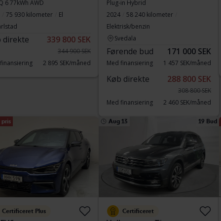
Q 6 77kWh AWD
Plug-in Hybrid
75 930 kilometer
El
2024
58 240 kilometer
rlstad
Elektrisk/benzin
 direkte
339 800 SEK
Svedala
Førende bud
171 000 SEK
344 900 SEK
finansiering
2 895 SEK/måned
Med finansiering
1 457 SEK/måned
Køb direkte
288 800 SEK
308 800 SEK
Med finansiering
2 460 SEK/måned
pris
Aug 13
19 Bud
Certificeret Plus
Certificeret