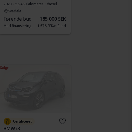
2023
56 480 kilometer
diesel
Svedala
Førende bud
185 000 SEK
Med finansiering
1 576 SEK/måned
Solgt
Certificeret
BMW i3