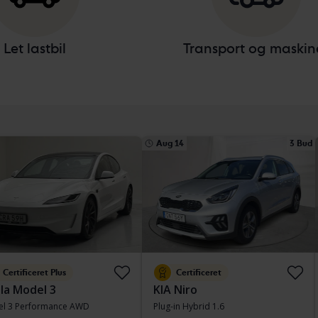
Let lastbil
Transport og maskin
Aug 14
3 Bud
Certificeret Plus
Certificeret
la Model 3
KIA Niro
l 3 Performance AWD
Plug-in Hybrid 1.6