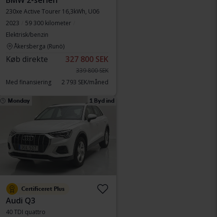
BMW 2-serien
230xe Active Tourer 16,3kWh, U06
2023
59 300 kilometer
Elektrisk/benzin
Åkersberga (Runö)
Køb direkte
327 800 SEK
339 800 SEK
Med finansiering
2 793 SEK/måned
Monday
1 Byd ind
Certificeret Plus
Audi Q3
40 TDI quattro