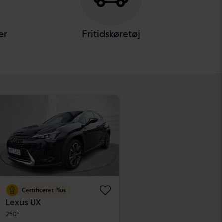
er
Fritidskøretøj
Certificeret Plus
Lexus UX
250h