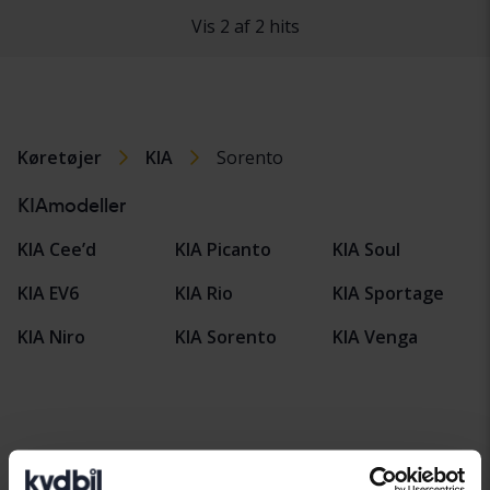
Vis 2 af 2 hits
Køretøjer
KIA
Sorento
KIAmodeller
KIA Cee’d
KIA Picanto
KIA Soul
KIA EV6
KIA Rio
KIA Sportage
KIA Niro
KIA Sorento
KIA Venga
Bilmærker