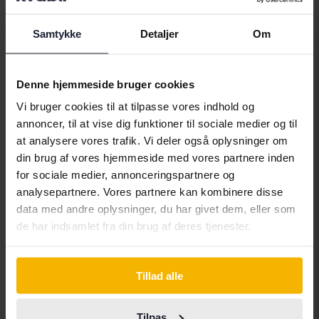
Samtykke
Detaljer
Om
Alfa Romeo
Hyundai
Peugeot
Aston Martin
Iveco
Polestar
Denne hjemmeside bruger cookies
Audi
Jaguar
Porsche
Vi bruger cookies til at tilpasse vores indhold og
Bentley
Jeep
Renault
annoncer, til at vise dig funktioner til sociale medier og til
at analysere vores trafik. Vi deler også oplysninger om
BMW
KIA
Rolls-Royce
din brug af vores hjemmeside med vores partnere inden
BYD
Land Rover
Saab
for sociale medier, annonceringspartnere og
analysepartnere. Vores partnere kan kombinere disse
Cadillac
Lexus
SEAT
data med andre oplysninger, du har givet dem, eller som
Chevrolet
Lynk&Co
Skoda
de har indsamlet fra din brug af deres tjenester.
Chrysler
Maserati
Subaru
Citroen
Mazda
Suzuki
Tillad alle
Dacia
Mercedes
Tesla
Tilpas