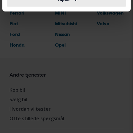
Dodge
MG
Toyota
Ferrari
MINI
Volkswagen
Fiat
Mitsubishi
Volvo
Ford
Nissan
Honda
Opel
Andre tjenester
Køb bil
Sælg bil
Hvordan vi tester
Ofte stillede spørgsmål