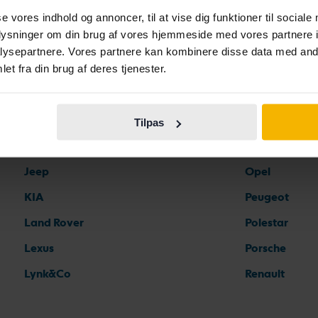
se vores indhold og annoncer, til at vise dig funktioner til sociale
Fiat
Mazda
oplysninger om din brug af vores hjemmeside med vores partnere i
Ford
Mercedes
ysepartnere. Vores partnere kan kombinere disse data med andr
et fra din brug af deres tjenester.
Honda
MG
Hyundai
MINI
Iveco
Mitsubishi
Tilpas
Jaguar
Nissan
Jeep
Opel
KIA
Peugeot
Land Rover
Polestar
Lexus
Porsche
Lynk&Co
Renault