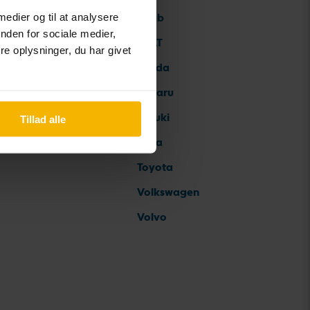
 medier og til at analysere
Saab
nden for sociale medier,
SEAT
e oplysninger, du har givet
Skoda
Subaru
Suzuki
Tillad alle
Tesla
Toyota
Volkswagen
Volvo