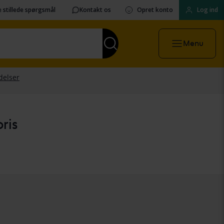
 stillede spørgsmål
Kontakt os
Opret konto
Log ind
Menu
ris