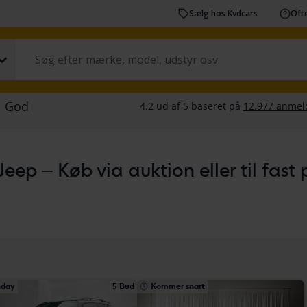
Sælg hos Kvdcars
Ofte
Jeep – Køb via auktion eller til fast p
day
5 Bud
Kommer snart