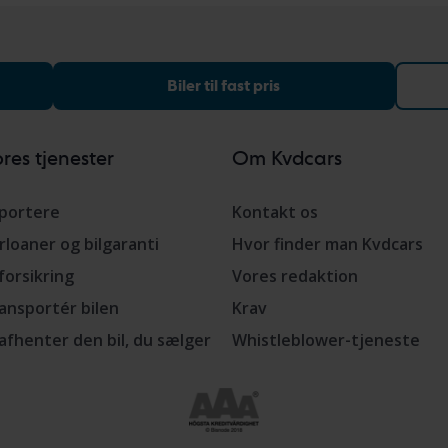
Biler til fast pris
res tjenester
Om Kvdcars
portere
Kontakt os
rloaner og bilgaranti
Hvor finder man Kvdcars
lforsikring
Vores redaktion
ansportér bilen
Krav
 afhenter den bil, du sælger
Whistleblower-tjeneste