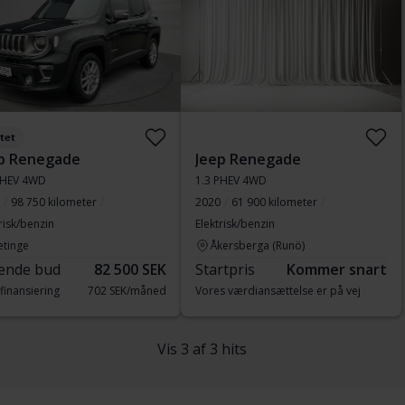
tet
p Renegade
Jeep Renegade
PHEV 4WD
1.3 PHEV 4WD
98 750 kilometer
2020
61 900 kilometer
risk/benzin
Elektrisk/benzin
etinge
Åkersberga (Runö)
ende bud
82 500 SEK
Startpris
Kommer snart
finansiering
702 SEK/måned
Vores værdiansættelse er på vej
Vis 3 af 3 hits