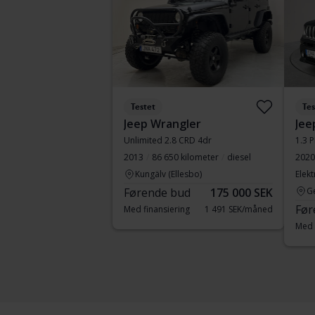
Testet
Tes
Jeep Wrangler
Jee
Unlimited 2.8 CRD 4dr
1.3 
2013
86 650 kilometer
diesel
2020
Kungälv (Ellesbo)
Elekt
Førende bud
175 000 SEK
G
Før
Med finansiering
1 491 SEK/måned
Med 