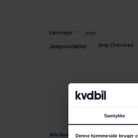
Køretøjer
Jeep
Jeep Cherokee
Jeepmodeller
Samtykke
Alfa Romeo
Denne hjemmeside bruger c