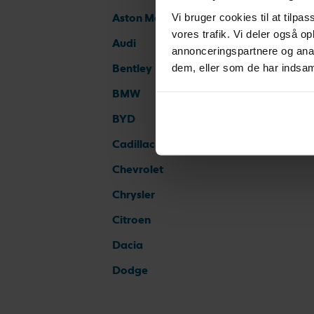
Vi bruger cookies til at tilpas
Aston Martin
vores trafik. Vi deler også 
Audi
annonceringspartnere og anal
dem, eller som de har indsaml
Bentley
BMW
BYD
Cadillac
Chevrolet
Chrysler
Citroen
Dacia
Dodge