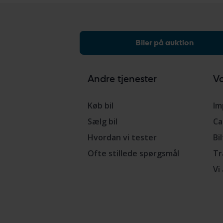
Biler på auktion
Andre tjenester
Vo
Køb bil
Im
Sælg bil
Ca
Hvordan vi tester
Bi
Ofte stillede spørgsmål
Tr
Vi