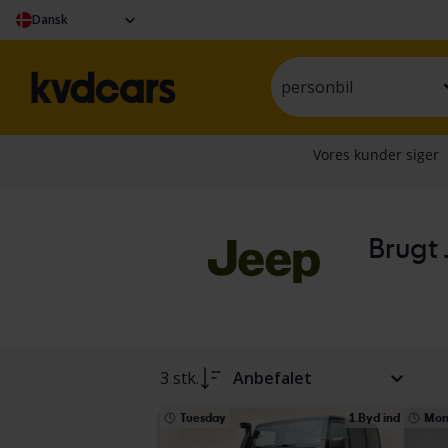
Dansk
personbil
Brugt 
3 stk.
Anbefalet
Tuesday
1 Byd ind
Mon