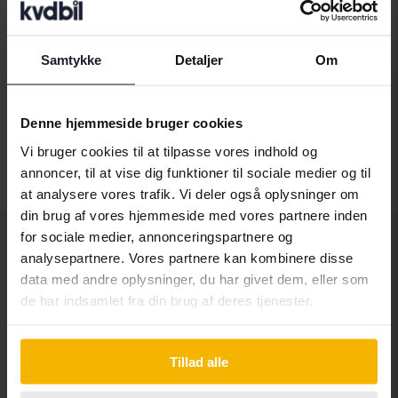
Dacia
Mercedes
Tesla
Dodge
MG
Toyota
Samtykke
Detaljer
Om
Ferrari
MINI
Volkswagen
Fiat
Mitsubishi
Volvo
Denne hjemmeside bruger cookies
Ford
Nissan
Vi bruger cookies til at tilpasse vores indhold og
Honda
Opel
annoncer, til at vise dig funktioner til sociale medier og til
at analysere vores trafik. Vi deler også oplysninger om
din brug af vores hjemmeside med vores partnere inden
for sociale medier, annonceringspartnere og
analysepartnere. Vores partnere kan kombinere disse
Andre tjenester
data med andre oplysninger, du har givet dem, eller som
de har indsamlet fra din brug af deres tjenester.
Køb bil
Sælg bil
Hvordan vi tester
Tillad alle
Ofte stillede spørgsmål