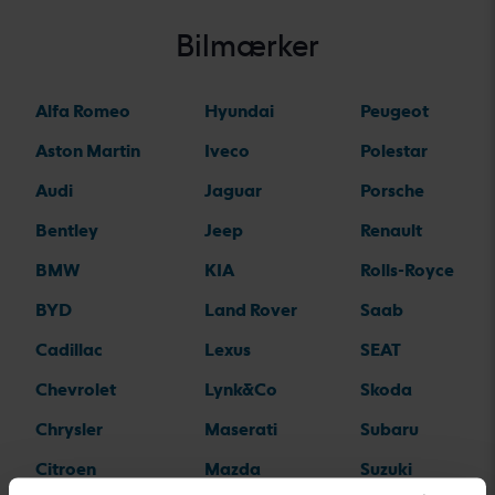
Bilmærker
Alfa Romeo
Hyundai
Peugeot
Aston Martin
Iveco
Polestar
Audi
Jaguar
Porsche
Bentley
Jeep
Renault
BMW
KIA
Rolls-Royce
BYD
Land Rover
Saab
Cadillac
Lexus
SEAT
Chevrolet
Lynk&Co
Skoda
Chrysler
Maserati
Subaru
Citroen
Mazda
Suzuki