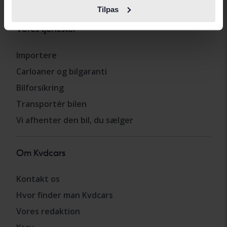
Tilpas
Vores tjenester
Importere
Carloaner og bilgaranti
Bilforsikring
Transportér bilen
Vi afhenter den bil, du sælger
Om Kvdcars
Kontakt os
Hvor finder man Kvdcars
Vores redaktion