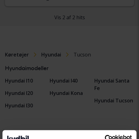
Vis 2 af 2 hits
Køretøjer
Hyundai
Tucson
Hyundaimodeller
Hyundai I10
Hyundai I40
Hyundai Santa
Fe
Hyundai I20
Hyundai Kona
Hyundai Tucson
Hyundai I30