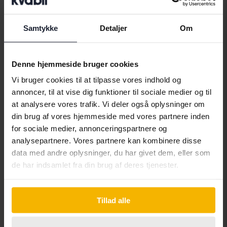
Bilmærker
Samtykke
Detaljer
Om
Alfa Romeo
Hyundai
Peugeot
Aston Martin
Iveco
Polestar
Denne hjemmeside bruger cookies
Audi
Jaguar
Porsche
Vi bruger cookies til at tilpasse vores indhold og
annoncer, til at vise dig funktioner til sociale medier og til
Bentley
Jeep
Renault
at analysere vores trafik. Vi deler også oplysninger om
BMW
KIA
Rolls-Royce
din brug af vores hjemmeside med vores partnere inden
for sociale medier, annonceringspartnere og
BYD
Land Rover
Saab
analysepartnere. Vores partnere kan kombinere disse
Cadillac
Lexus
SEAT
data med andre oplysninger, du har givet dem, eller som
de har indsamlet fra din brug af deres tjenester.
Chevrolet
Lynk&Co
Skoda
Chrysler
Maserati
Subaru
Tillad alle
Citroen
Mazda
Suzuki
Dacia
Mercedes
Tesla