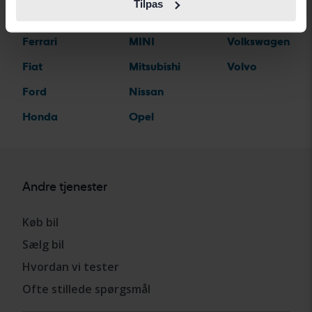
Tilpas
Dodge
MG
Toyota
Ferrari
MINI
Volkswagen
Fiat
Mitsubishi
Volvo
Ford
Nissan
Honda
Opel
Andre tjenester
Køb bil
Sælg bil
Hvordan vi tester
Ofte stillede spørgsmål