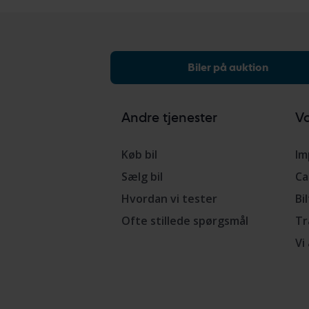
Biler på auktion
Andre tjenester
Vo
Køb bil
Im
Sælg bil
Ca
Hvordan vi tester
Bi
Ofte stillede spørgsmål
Tr
Vi