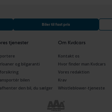
Biler til fast pris
res tjenester
Om Kvdcars
portere
Kontakt os
rloaner og bilgaranti
Hvor finder man Kvdcars
lforsikring
Vores redaktion
ansportér bilen
Krav
 afhenter den bil, du sælger
Whistleblower-tjeneste