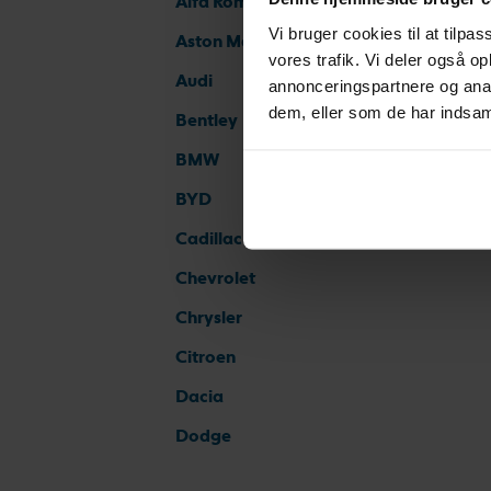
Alfa Romeo
Vi bruger cookies til at tilpas
Aston Martin
vores trafik. Vi deler også 
Audi
annonceringspartnere og anal
dem, eller som de har indsaml
Bentley
BMW
BYD
Cadillac
Chevrolet
Chrysler
Citroen
Dacia
Dodge