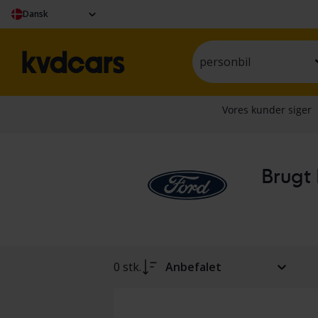
Dansk
personbil
Brugt 
0 stk.
Anbefalet