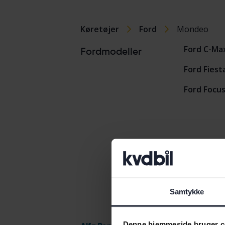
Køretøjer
Ford
Mondeo
Ford C-Ma
Fordmodeller
Ford Fiest
Ford Focu
Samtykke
Denne hjemmeside bruger c