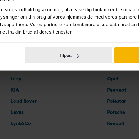
Ferrari
Maserati
se vores indhold og annoncer, til at vise dig funktioner til sociale
Fiat
Mazda
oplysninger om din brug af vores hjemmeside med vores partnere i
Ford
Mercedes
ysepartnere. Vores partnere kan kombinere disse data med andr
et fra din brug af deres tjenester.
Honda
MG
Hyundai
MINI
Tilpas
Iveco
Mitsubishi
Jaguar
Nissan
Jeep
Opel
KIA
Peugeot
Land Rover
Polestar
Lexus
Porsche
Lynk&Co
Renault