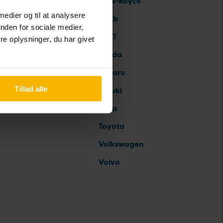
Rolls-Royce
 medier og til at analysere
Saab
nden for sociale medier,
SEAT
e oplysninger, du har givet
Skoda
Subaru
Tillad alle
Suzuki
Tesla
Toyota
Volkswagen
Volvo