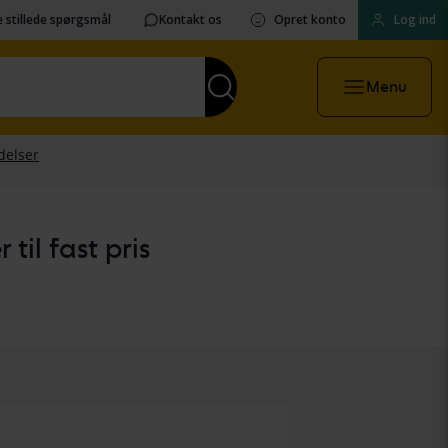
 stillede spørgsmål
Kontakt os
Opret konto
Log ind
Menu
til fast pris