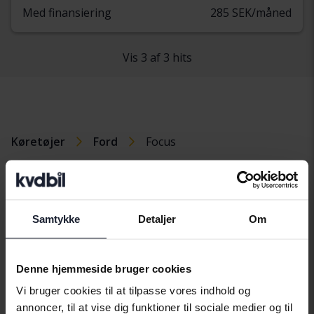
Med finansiering
285 SEK/måned
Vis 3 af 3 hits
Køretøjer
Ford
Focus
Fordmodeller
Ford C-Max
Ford Ka
Ford Ranger
Samtykke
Detaljer
Om
Ford Fiesta
Ford Kuga
Ford S-Max
Ford Focus
Ford Mondeo
Denne hjemmeside bruger cookies
Ford Galaxy
Ford Mustang
Vi bruger cookies til at tilpasse vores indhold og
annoncer, til at vise dig funktioner til sociale medier og til