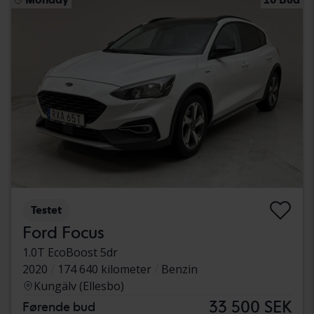
Testet
Ford Focus
1.0T EcoBoost 5dr
2020
174 640 kilometer
Benzin
Kungälv (Ellesbo)
33 500 SEK
Førende bud