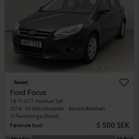
Testet
Ford Focus
1.6 Ti-VCT Flexifuel 5dr
2014
93 860 kilometer
Benzin/Methan
Åkersberga (Runö)
5 500 SEK
Førende bud
Monday
10 Bud