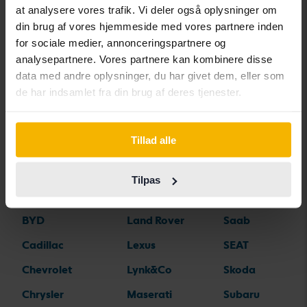
at analysere vores trafik. Vi deler også oplysninger om
din brug af vores hjemmeside med vores partnere inden
for sociale medier, annonceringspartnere og
Bilmærker
analysepartnere. Vores partnere kan kombinere disse
data med andre oplysninger, du har givet dem, eller som
de har indsamlet fra din brug af deres tjenester.
Alfa Romeo
Hyundai
Peugeot
Aston Martin
Iveco
Polestar
Tillad alle
Audi
Jaguar
Porsche
Bentley
Jeep
Renault
Tilpas
BMW
KIA
Rolls-Royce
BYD
Land Rover
Saab
Cadillac
Lexus
SEAT
Chevrolet
Lynk&Co
Skoda
Chrysler
Maserati
Subaru