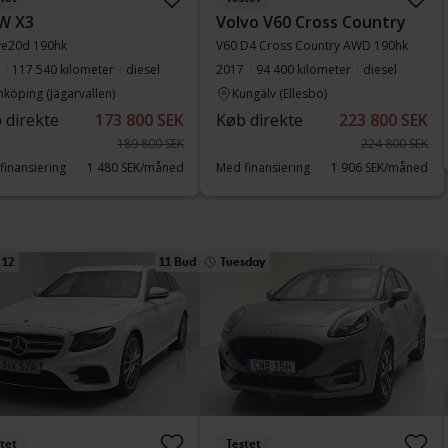
W X3
Volvo V60 Cross Country
ve20d 190hk
V60 D4 Cross Country AWD 190hk
117 540 kilometer
diesel
2017
94 400 kilometer
diesel
nköping (Jägarvallen)
Kungälv (Ellesbo)
 direkte
173 800 SEK
Køb direkte
223 800 SEK
189 800 SEK
224 800 SEK
finansiering
1 480 SEK/måned
Med finansiering
1 906 SEK/måned
 12
11 Bud
Tuesday
tet
Testet