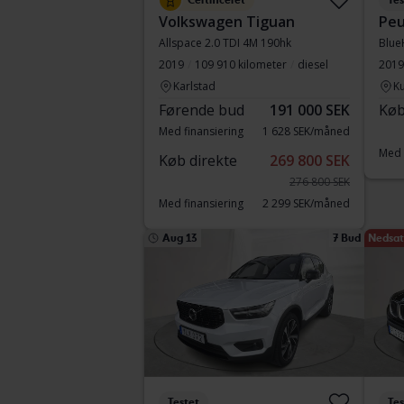
Certificeret
Tes
Volkswagen Tiguan
Peu
Allspace 2.0 TDI 4M 190hk
Blue
2019
109 910 kilometer
diesel
2019
Karlstad
Ku
Førende bud
191 000 SEK
Køb
Med finansiering
1 628 SEK/måned
Med 
Køb direkte
269 800 SEK
276 800 SEK
Med finansiering
2 299 SEK/måned
Aug 13
7 Bud
Nedsat 
Testet
Tes