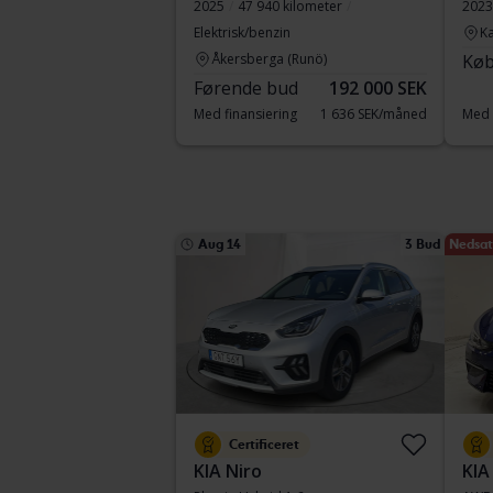
2025
47 940 kilometer
2023
Elektrisk/benzin
Ka
Åkersberga (Runö)
Køb
Førende bud
192 000 SEK
Med finansiering
1 636 SEK/måned
Med 
Aug 14
3 Bud
Nedsat 
Certificeret
KIA Niro
KIA