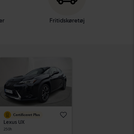
er
Fritidskøretøj
Certificeret Plus
Lexus UX
250h