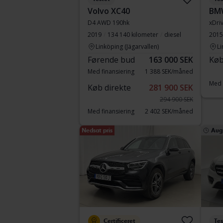
Volvo XC40
BM
D4 AWD 190hk
xDri
2019
134 140 kilometer
diesel
2015
Linköping (Jägarvallen)
Li
Førende bud
163 000 SEK
Køb
Med finansiering
1 388 SEK/måned
Med 
Køb direkte
281 900 SEK
294 900 SEK
Med finansiering
2 402 SEK/måned
Nedsat pris
Aug
Certificeret
Tes