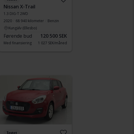
Nissan X-Trail
1.3 DIG-T 2WD
2020
68 940 kilometer
Benzin
Kungälv (Ellesbo)
Førende bud
120 500 SEK
Med finansiering
1 027 SEK/måned
Testet