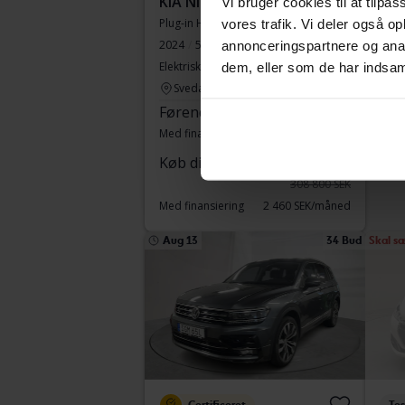
KIA Niro
Vol
Vi bruger cookies til at tilpas
Plug-in Hybrid
T2
vores trafik. Vi deler også 
2024
58 240 kilometer
2017
annonceringspartnere og anal
Elektrisk/benzin
Ku
dem, eller som de har indsaml
Svedala
Køb
Førende bud
171 000 SEK
Med finansiering
1 457 SEK/måned
Med 
Køb direkte
288 800 SEK
308 800 SEK
Med finansiering
2 460 SEK/måned
Aug 13
34 Bud
Skal s