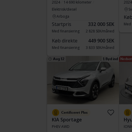
2024
14 690 kilometer
2024
Elektrisk/diesel
S
Arboga
Køb
Startpris
332 000 SEK
Med 
Med finansiering
2 828 SEK/måned
Køb direkte
449 900 SEK
Med finansiering
3 833 SEK/måned
Aug 12
1 Byd ind
Nedsat 
Certificeret Plus
KIA Sportage
Hyu
PHEV AWD
IONI