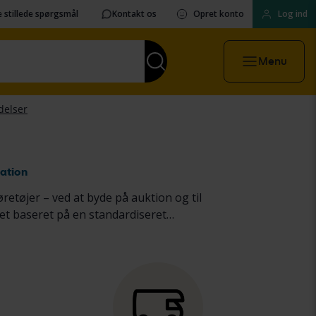
 stillede spørgsmål
Kontakt os
Opret konto
Log ind
Menu
ation
øretøjer – ved at byde på auktion og til
et baseret på en standardiseret
astbiler
samt
tunge maskiner,