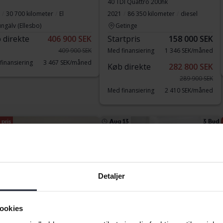
40 TDI Quattro 200hk
30 700 kilometer
El
2021
86 350 kilometer
diesel
ngälv (Ellesbo)
Getinge
 direkte
406 900 SEK
Startpris
158 000 SEK
409 900 SEK
Med finansiering
1 346 SEK/måned
finansiering
3 467 SEK/måned
Køb direkte
282 800 SEK
289 900 SEK
Med finansiering
2 410 SEK/måned
pris
Aug 13
3 Bud
Detaljer
ookies
tet
Certificeret Plus