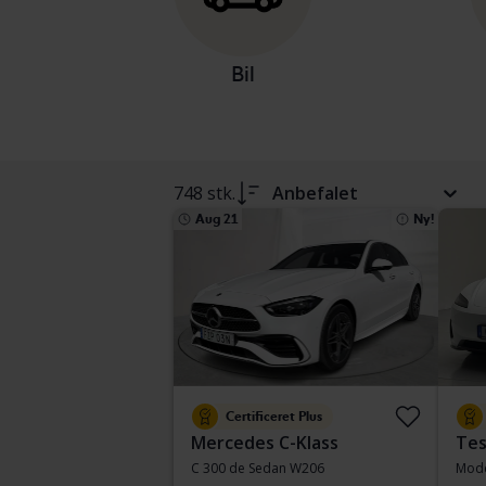
Bil
748 stk.
Anbefalet
Aug 21
Ny!
Certificeret Plus
Mercedes C-Klass
Tes
C 300 de Sedan W206
Mode