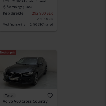
2022
77 990 kilometer
diesel
Åkersberga (Runö)
Køb direkte
292 900 SEK
294 900 SEK
Med finansiering
2 496 SEK/måned
Nedsat pris
Testet
Volvo V60 Cross Country