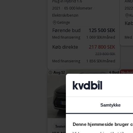
Plug-in Hybrid 1.6
AWD
2021
65 000 kilometer
2022
Elektrisk/benzin
Ku
Getinge
Køb
Førende bud
125 500 SEK
Med finansiering
1 069 SEK/måned
Med 
Køb direkte
217 800 SEK
223 800 SEK
Med finansiering
1 856 SEK/måned
Aug 12
4 Bud
Nedsat 
Samtykke
Denne hjemmeside bruger c
Testet
Tes