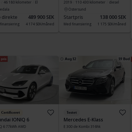
46 180 kilometer
El
2019
110 430 kilometer
diesel
vedala
Östersund
 direkte
489 900 SEK
Startpris
138 000 SEK
finansiering
4 174 SEK/måned
Med finansiering
1 175 SEK/måned
pris
Aug 12
19 Bud
Certificeret
Testet
ndai IONIQ 6
Mercedes E-Klass
Q 6 77kWh AWD
E 300 de Kombi 316hk