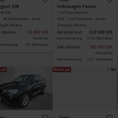
tet
Testet
geot 208
Volkswagen Passat
HDi 5dr
1.5 eTSI Sportscombi
48 940 kilometer
diesel
2025
10 870 kilometer
Benzin
ngälv (Ellesbo)
Kungälv (Ellesbo)
 direkte
92 800 SEK
Førende bud
323 500 SEK
99 800 SEK
Med finansiering
2 756 SEK/måned
finansiering
791 SEK/måned
Køb direkte
383 900 SEK
389 900 SEK
Med finansiering
3 271 SEK/måned
pris
Nedsat pris
Ny!
tet
Testet