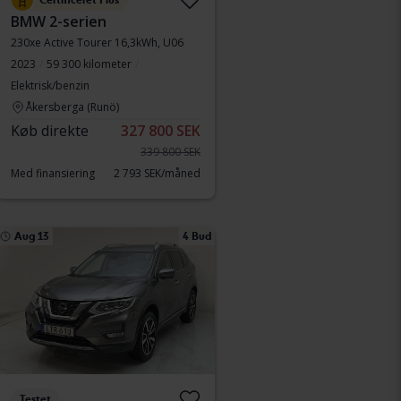
Certificeret Plus
BMW 2-serien
230xe Active Tourer 16,3kWh, U06
2023
59 300 kilometer
Elektrisk/benzin
Åkersberga (Runö)
Køb direkte
327 800 SEK
339 800 SEK
Med finansiering
2 793 SEK/måned
Aug 13
4 Bud
Testet