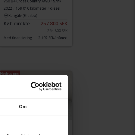
V60 B4 Cross Country AWD 197hk
2022
159 010 kilometer
diesel
Kungälv (Ellesbo)
Køb direkte
257 800 SEK
264 800 SEK
Med finansiering
2 197 SEK/måned
Nedsat pris
Om
Testet