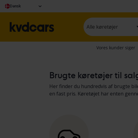
Dansk
Alle køretøjer
Brugte køretøjer til sa
Her finder du hundredvis af brugte bile
en fast pris. Køretøjet har enten gen
protokol. Vi præsenterer resultaterne
lastbiler og fritidskøretøjer
.