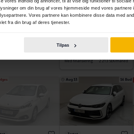
vo V40
Audi Q3
se vores indhold og annoncer, til at vise dig funktioner til sociale
40 TFSI Quattro 190hk
oplysninger om din brug af vores hjemmeside med vores partnere i
93 680 kilometer
Benzin
2020
88 320 kilometer
Benzin
ysepartnere. Vores partnere kan kombinere disse data med andr
ngälv (Ellesbo)
Getinge
et fra din brug af deres tjenester.
 direkte
155 800 SEK
Førende bud
150 500 SEK
159 800 SEK
Med finansiering
1 282 SEK/måned
finansiering
1 327 SEK/måned
Tilpas
Køb direkte
259 800 SEK
274 900 SEK
Med finansiering
2 213 SEK/måned
ælges
Aug 13
16 Bud