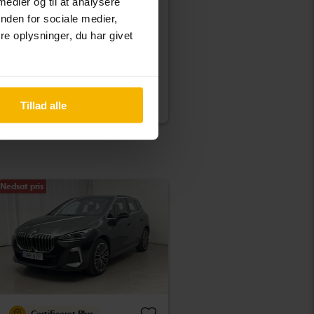
KIA EV6
 medier og til at analysere
AWD
nden for sociale medier,
2023
34 900 kilometer
El
e oplysninger, du har givet
Kungälv (Ellesbo)
Køb direkte
389 900 SEK
394 900 SEK
Med finansiering
3 322 SEK/måned
Tillad alle
Nedsat pris