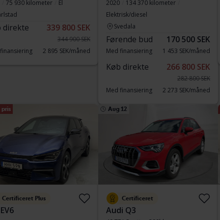
75 930 kilometer
El
2020
134 370 kilometer
rlstad
Elektrisk/diesel
 direkte
339 800 SEK
Svedala
Førende bud
170 500 SEK
344 900 SEK
finansiering
2 895 SEK/måned
Med finansiering
1 453 SEK/måned
Køb direkte
266 800 SEK
282 800 SEK
Med finansiering
2 273 SEK/måned
pris
Aug 12
Certificeret Plus
Certificeret
 EV6
Audi Q3