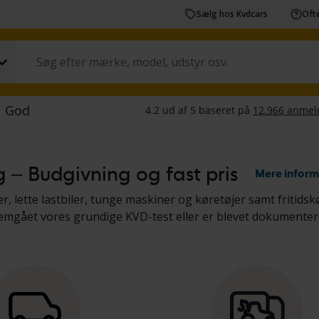
Sælg hos Kvdcars
Ofte
lg – Budgivning og fast pris
Mere inform
r, lette lastbiler, tunge maskiner og køretøjer samt fritidsk
nemgået vores grundige KVD-test eller er blevet dokumenter
 i køretøjsbeskrivelsen. Læs mere om køb af
biler og lette l