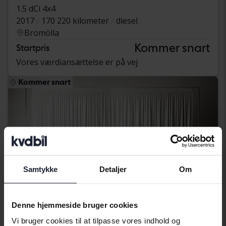
1.5 dCi 4x4
2017
170 220 kilometer
diesel
Bromölla
Kommer snart
Startpris
Vores værdiansættelse er på vej
Kommer snart
Samtykke
Detaljer
Om
Denne hjemmeside bruger cookies
Vi bruger cookies til at tilpasse vores indhold og