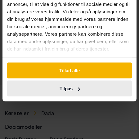
annoncer, til at vise dig funktioner til sociale medier og til
at analysere vores trafik. Vi deler også oplysninger om
Dacia Duster
din brug af vores hjemmeside med vores partnere inden
1.3 TCe 4x2
for sociale medier, annonceringspartnere og
2019
43 820 kilometer
Benzin
analysepartnere. Vores partnere kan kombinere disse
Arboga
data med andre oplysninger, du har givet dem, eller som
Kommer snart
Startpris
de har indsamlet fra din brug af deres tjenester.
Vores værdiansættelse er på vej
Tillad alle
Vis 5 af 5 hits
Tilpas
Køretøjer
Dacia
Daciamodeller