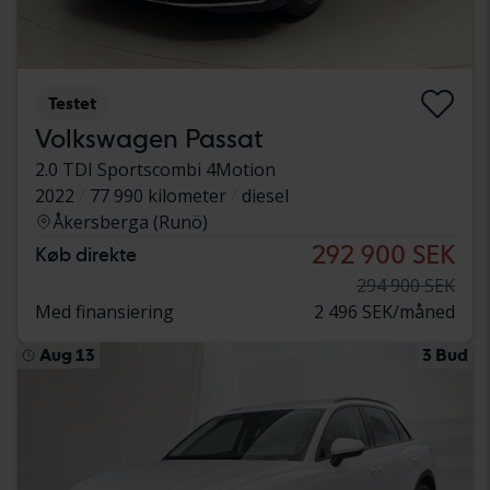
Testet
Volkswagen Passat
2.0 TDI Sportscombi 4Motion
2022
77 990 kilometer
diesel
Åkersberga (Runö)
292 900 SEK
Køb direkte
294 900 SEK
Med finansiering
2 496 SEK/måned
Aug 13
3 Bud