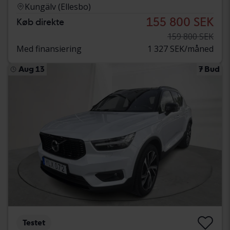
Kungälv (Ellesbo)
155 800 SEK
Køb direkte
159 800 SEK
Med finansiering
1 327 SEK/måned
Aug 13
7 Bud
Testet