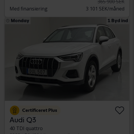
365 900 SEK
Med finansiering
3 101 SEK/måned
Monday
1 Byd ind
Certificeret Plus
Audi Q3
40 TDI quattro