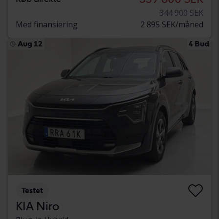
344 900 SEK
Med finansiering
2 895 SEK/måned
Aug 12
4 Bud
Testet
KIA Niro