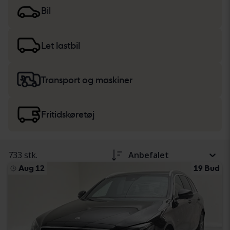
blevet dokumenteret baseret på en standardiseret
Bil
protokol. Vi præsenterer resultaterne i
køretøjsbeskrivelsen. Læs mere om køb af
biler og
lette lastbiler
samt
tunge maskiner, lastbiler og
Let lastbil
fritidskøretøjer
.
Transport og maskiner
Fritidskøretøj
733 stk.
Anbefalet
Aug 12
19 Bud