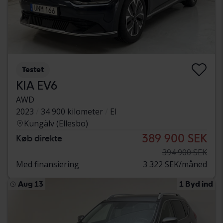
Testet
KIA EV6
AWD
2023
34 900 kilometer
El
Kungälv (Ellesbo)
389 900 SEK
Køb direkte
394 900 SEK
Med finansiering
3 322 SEK/måned
Aug 13
1 Byd ind