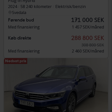
Plug-in Hybrid
2024
58 240 kilometer
Elektrisk/benzin
Svedala
171 000 SEK
Førende bud
Med finansiering
1 457 SEK/måned
288 800 SEK
Køb direkte
308 800 SEK
Med finansiering
2 460 SEK/måned
Nedsat pris