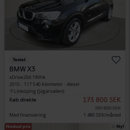
Testet
BMW X3
xDrive20d 190hk
2015
117 540 kilometer
diesel
Linköping (Jägarvallen)
173 800 SEK
Køb direkte
189 800 SEK
Med finansiering
1 480 SEK/måned
Nedsat pris
Ny!