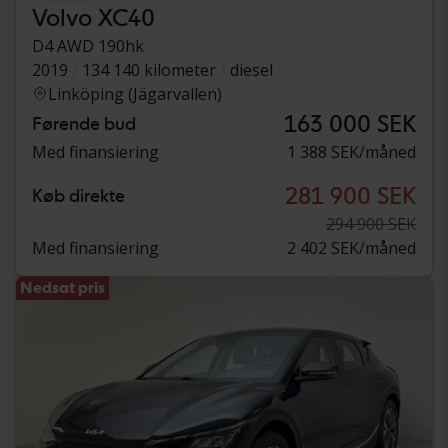
Volvo XC40
D4 AWD 190hk
2019
134 140 kilometer
diesel
Linköping (Jägarvallen)
163 000 SEK
Førende bud
Med finansiering
1 388 SEK/måned
281 900 SEK
Køb direkte
294 900 SEK
Med finansiering
2 402 SEK/måned
Nedsat pris