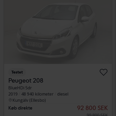
Testet
Peugeot 208
BlueHDi 5dr
2019
48 940 kilometer
diesel
Kungälv (Ellesbo)
92 800 SEK
Køb direkte
99 800 SEK