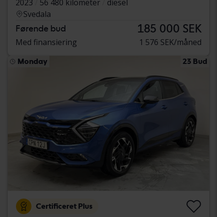
2023
56 480 kilometer
diesel
Svedala
185 000 SEK
Førende bud
Med finansiering
1 576 SEK/måned
Monday
23 Bud
Certificeret Plus