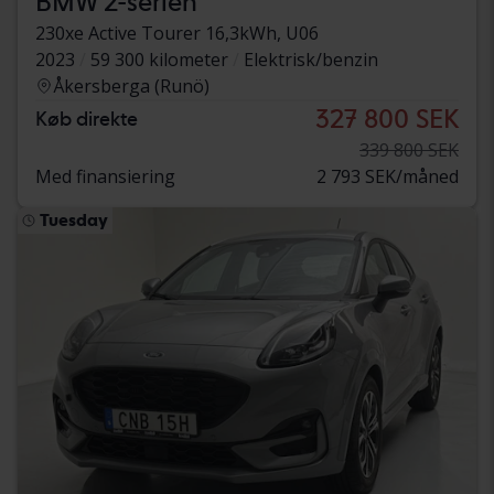
BMW 2-serien
230xe Active Tourer 16,3kWh, U06
2023
59 300 kilometer
Elektrisk/benzin
Åkersberga (Runö)
327 800 SEK
Køb direkte
339 800 SEK
Med finansiering
2 793 SEK/måned
Tuesday