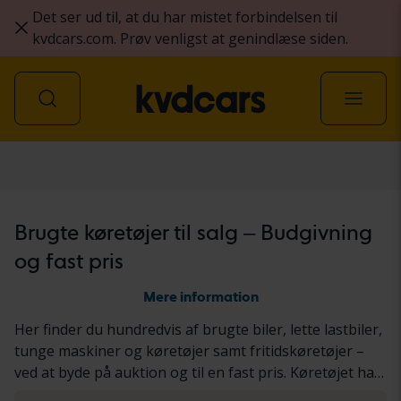
Det ser ud til, at du har mistet forbindelsen til
kvdcars.com. Prøv venligst at genindlæse siden.
Alle køretøjer
Brugte køretøjer til salg – Budgivning
og fast pris
Mere information
Her finder du hundredvis af brugte biler, lette lastbiler,
tunge maskiner og køretøjer samt fritidskøretøjer –
ved at byde på auktion og til en fast pris. Køretøjet har
enten gennemgået vores grundige KVD-test eller er