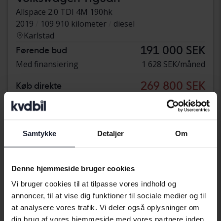
Allspace 2.0 TDI 4M 190hk
2019
109 910 kilometer
diesel
Karlstad
191 000 SEK
Førende bud
Med finansiering
1 628 SEK/måned
269 800 SEK
Køb direkte
276 800 SEK
Med finansiering
2 299 SEK/måned
Nedsat pris
Samtykke
Detaljer
Om
Denne hjemmeside bruger cookies
Vi bruger cookies til at tilpasse vores indhold og
annoncer, til at vise dig funktioner til sociale medier og til
at analysere vores trafik. Vi deler også oplysninger om
din brug af vores hjemmeside med vores partnere inden