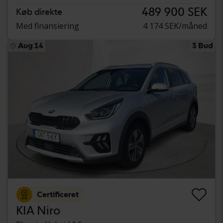
489 900 SEK
Køb direkte
Med finansiering
4 174 SEK/måned
Aug 14
3 Bud
Certificeret
KIA Niro