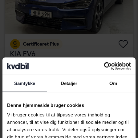
Certificeret Plus
KIA EV6
AWD
2022
30 700 kilometer
El
Kungälv (Ellesbo)
Samtykke
Detaljer
Om
406 900 SEK
Køb direkte
409 900 SEK
Med finansiering
3 467 SEK/måned
Denne hjemmeside bruger cookies
Wednesday
29 Bud
Vi bruger cookies til at tilpasse vores indhold og
annoncer, til at vise dig funktioner til sociale medier og til
at analysere vores trafik. Vi deler også oplysninger om
din brug af vores hjemmeside med vores partnere inden