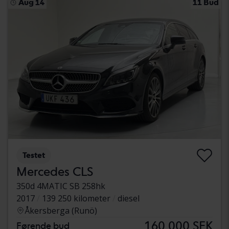
Aug 14
11 Bud
Testet
Mercedes CLS
350d 4MATIC SB 258hk
2017
139 250 kilometer
diesel
Åkersberga (Runö)
160 000 SEK
Førende bud