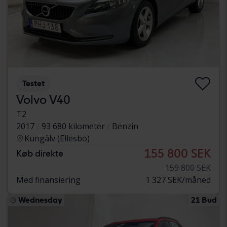
Testet
Volvo V40
T2
2017
93 680 kilometer
Benzin
Kungälv (Ellesbo)
155 800 SEK
Køb direkte
159 800 SEK
Med finansiering
1 327 SEK/måned
Wednesday
21 Bud