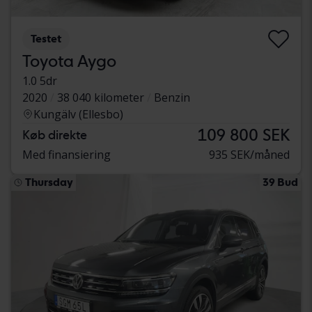
Testet
Toyota Aygo
1.0 5dr
2020
38 040 kilometer
Benzin
Kungälv (Ellesbo)
109 800 SEK
Køb direkte
Med finansiering
935 SEK/måned
Thursday
39 Bud