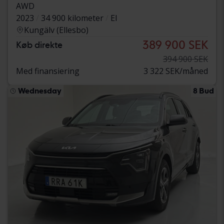
AWD
2023
34 900 kilometer
El
Kungälv (Ellesbo)
389 900 SEK
Køb direkte
394 900 SEK
Med finansiering
3 322 SEK/måned
Wednesday
8 Bud