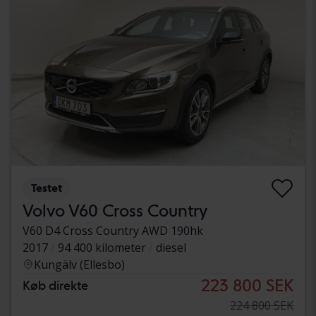
Testet
Volvo V60 Cross Country
V60 D4 Cross Country AWD 190hk
2017
94 400 kilometer
diesel
Kungälv (Ellesbo)
223 800 SEK
Køb direkte
224 800 SEK