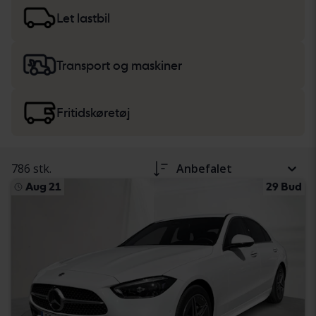
køretøjsbeskrivelsen. Læs mere om køb af
biler og
lette lastbiler
samt
tunge maskiner, lastbiler og
Let lastbil
fritidskøretøjer
.
Transport og maskiner
Fritidskøretøj
786 stk.
Anbefalet
Aug 21
29 Bud