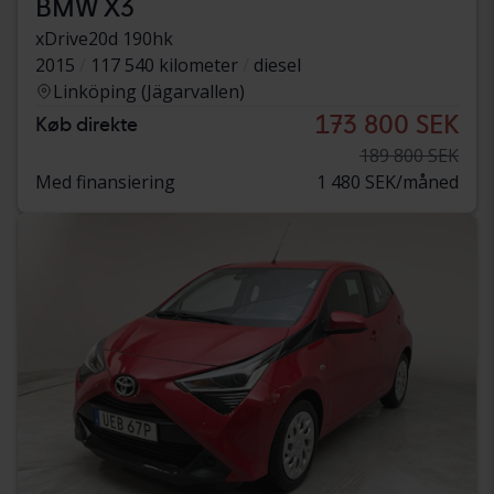
BMW X3
xDrive20d 190hk
2015
117 540 kilometer
diesel
Linköping (Jägarvallen)
173 800 SEK
Køb direkte
189 800 SEK
Med finansiering
1 480 SEK/måned