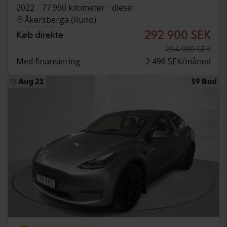
2022
77 990 kilometer
diesel
Åkersberga (Runö)
292 900 SEK
Køb direkte
294 900 SEK
Med finansiering
2 496 SEK/måned
Aug 21
39 Bud