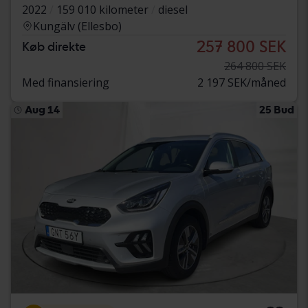
2022
159 010 kilometer
diesel
Kungälv (Ellesbo)
257 800 SEK
Køb direkte
264 800 SEK
Med finansiering
2 197 SEK/måned
Aug 14
25 Bud