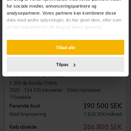
for sociale medier, annonceringspartnere og
analysepartnere. Vores partnere kan kombinere disse
data med andre oplysninger, du har givet dem, eller som
de har indsamlet fra din brug af deres tjenester.
Tillad alle
Tilpas
Testet
Mercedes E-Klass
E 300 de Kombi 316hk
2020
134 370 kilometer
Elektrisk/diesel
Svedala
190 500 SEK
Førende bud
Med finansiering
1 623 SEK/måned
266 800 SEK
Køb direkte