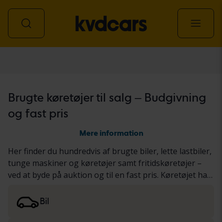
Alle køretøjer
Brugte køretøjer til salg – Budgivning
og fast pris
Mere information
Her finder du hundredvis af brugte biler, lette lastbiler,
tunge maskiner og køretøjer samt fritidskøretøjer –
ved at byde på auktion og til en fast pris. Køretøjet har
enten gennemgået vores grundige KVD-test eller er
blevet dokumenteret baseret på en standardiseret
Bil
protokol. Vi præsenterer resultaterne i