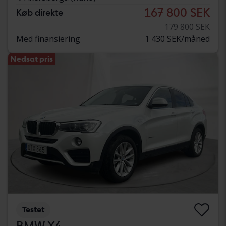
167 800 SEK
Køb direkte
179 800 SEK
Med finansiering
1 430 SEK/måned
Nedsat pris
Testet
BMW X4