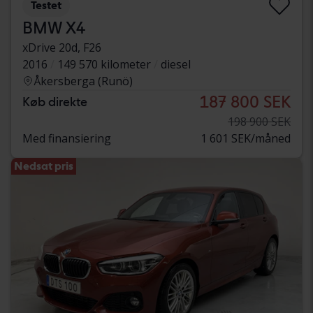
Testet
BMW X4
xDrive 20d, F26
2016
149 570 kilometer
diesel
Åkersberga (Runö)
187 800 SEK
Køb direkte
198 900 SEK
Med finansiering
1 601 SEK/måned
Nedsat pris