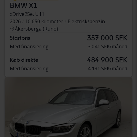
BMW X1
xDrive25e, U11
2026
10 650 kilometer
Elektrisk/benzin
Åkersberga (Runö)
357 000 SEK
Startpris
Med finansiering
3 041 SEK/måned
484 900 SEK
Køb direkte
Med finansiering
4 131 SEK/måned