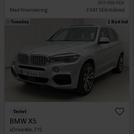
359 900 SEK
Med finansiering
3 041 SEK/måned
Tuesday
1 Byd ind
Testet
BMW X5
xDrive40e, F15