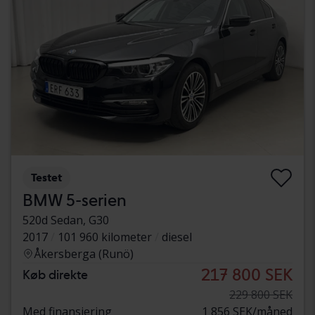
Testet
BMW 5-serien
520d Sedan, G30
2017
101 960 kilometer
diesel
Åkersberga (Runö)
217 800 SEK
Køb direkte
229 800 SEK
Med finansiering
1 856 SEK/måned