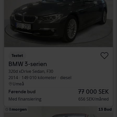
Testet
BMW 3-serien
320d xDrive Sedan, F30
2014
149 010 kilometer
diesel
Umeå
77 000 SEK
Førende bud
Med finansiering
656 SEK/måned
I morgen
13 Bud