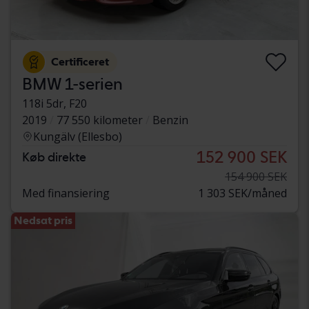
Certificeret
BMW 1-serien
118i 5dr, F20
2019
77 550 kilometer
Benzin
Kungälv (Ellesbo)
152 900 SEK
Køb direkte
154 900 SEK
Med finansiering
1 303 SEK/måned
Nedsat pris