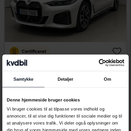
Certificeret
BMW i4
M50 xDrive, G26
2024
45 130 kilometer
El
Samtykke
Detaljer
Om
Åkersberga (Runö)
320 500 SEK
Førende bud
Med finansiering
2 731 SEK/måned
Denne hjemmeside bruger cookies
Vi bruger cookies til at tilpasse vores indhold og
Tuesday
43 Bud
annoncer, til at vise dig funktioner til sociale medier og til
at analysere vores trafik. Vi deler også oplysninger om
din brug af vores hjemmeside med vores partnere inden