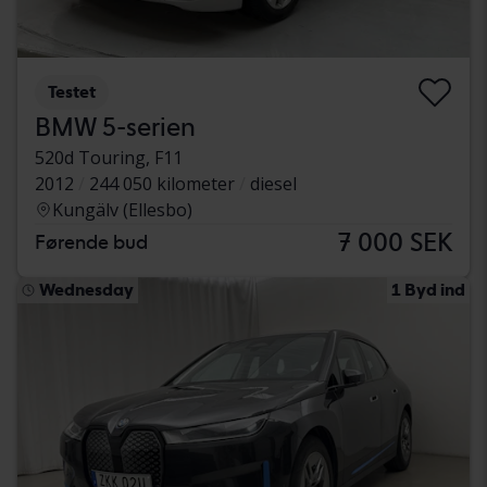
Testet
BMW 5-serien
520d Touring, F11
2012
244 050 kilometer
diesel
Kungälv (Ellesbo)
7 000 SEK
Førende bud
Wednesday
1 Byd ind