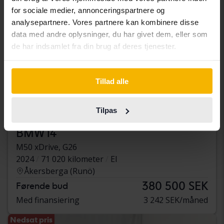
for sociale medier, annonceringspartnere og
analysepartnere. Vores partnere kan kombinere disse
data med andre oplysninger, du har givet dem, eller som
de har indsamlet fra din brug af deres tjenester.
Tillad alle
Tilpas
Certificeret
BMW i4
M50 xDrive, G26
2024
71 020 kilometer
El
Åkersberga (Runö)
380 500 SEK
Førende bud
Med finansiering
3 242 SEK/måned
Nedsat pris