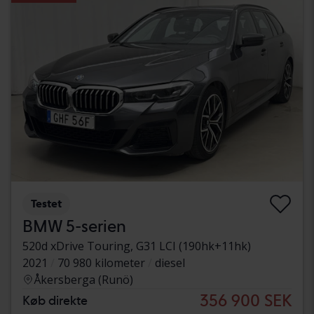
Testet
BMW 5-serien
520d xDrive Touring, G31 LCI (190hk+11hk)
2021
70 980 kilometer
diesel
Åkersberga (Runö)
356 900 SEK
Køb direkte