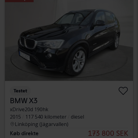
Testet
BMW X3
xDrive20d 190hk
2015
117 540 kilometer
diesel
Linköping (Jägarvallen)
173 800 SEK
Køb direkte