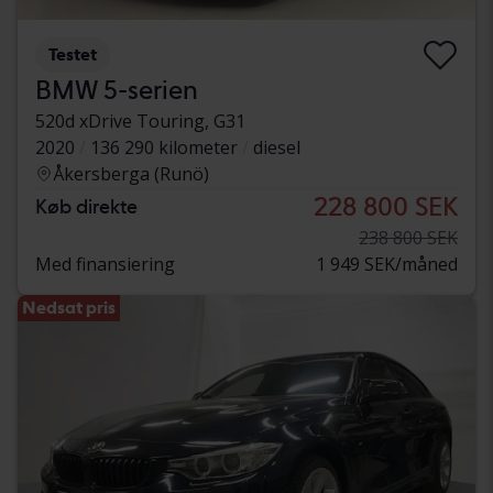
Testet
BMW 5-serien
520d xDrive Touring, G31
2020
136 290 kilometer
diesel
Åkersberga (Runö)
228 800 SEK
Køb direkte
238 800 SEK
Med finansiering
1 949 SEK/måned
Nedsat pris