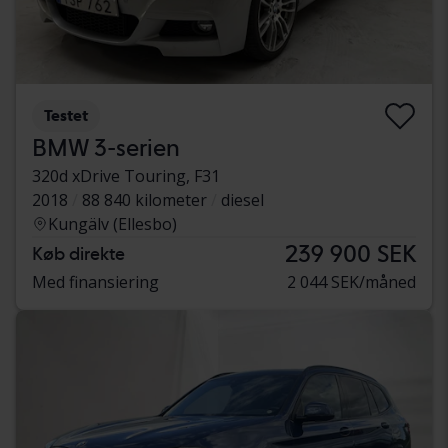
Testet
BMW 3-serien
320d xDrive Touring, F31
2018
88 840 kilometer
diesel
Kungälv (Ellesbo)
239 900 SEK
Køb direkte
Med finansiering
2 044 SEK/måned