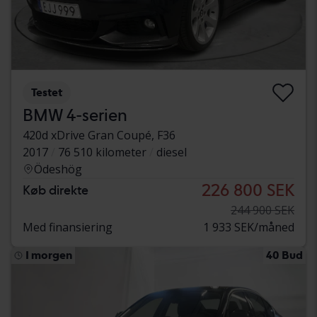
Testet
BMW 4-serien
420d xDrive Gran Coupé, F36
2017
76 510 kilometer
diesel
Ödeshög
226 800 SEK
Køb direkte
244 900 SEK
Med finansiering
1 933 SEK/måned
I morgen
40 Bud