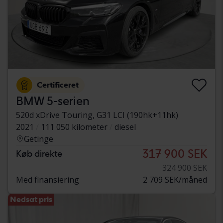
Certificeret
BMW 5-serien
520d xDrive Touring, G31 LCI (190hk+11hk)
2021
111 050 kilometer
diesel
Getinge
317 900 SEK
Køb direkte
324 900 SEK
Med finansiering
2 709 SEK/måned
Nedsat pris