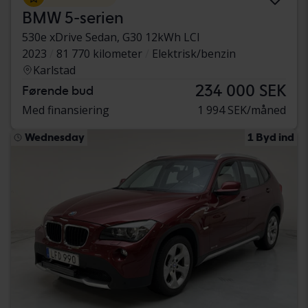
BMW 5-serien
530e xDrive Sedan, G30 12kWh LCI
2023
81 770 kilometer
Elektrisk/benzin
Karlstad
234 000 SEK
Førende bud
Med finansiering
1 994 SEK/måned
Wednesday
1 Byd ind