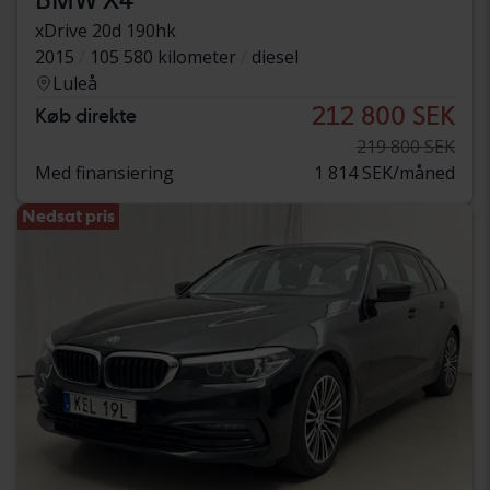
xDrive 20d 190hk
2015
105 580 kilometer
diesel
Luleå
212 800 SEK
Køb direkte
219 800 SEK
Med finansiering
1 814 SEK/måned
Nedsat pris