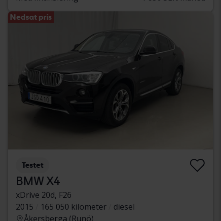
Nedsat pris
Testet
BMW X4
xDrive 20d, F26
2015
165 050 kilometer
diesel
Åkersberga (Runö)