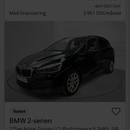
469 900 SEK
Med finansiering
3 961 SEK/måned
Testet
BMW 2-serien
225xe Active Tourer LCI iPerformance 9,7kWh, F45