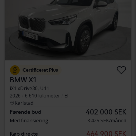
Certificeret Plus
BMW X1
iX1 xDrive30, U11
2026
6 610 kilometer
El
Karlstad
402 000 SEK
Førende bud
Med finansiering
3 425 SEK/måned
464 900 SEK
Køb direkte