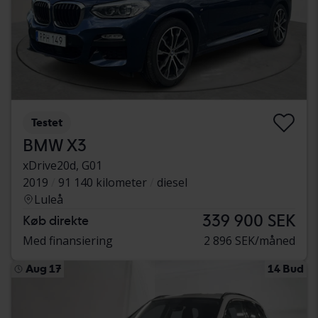
Testet
BMW X3
xDrive20d, G01
2019
91 140 kilometer
diesel
Luleå
339 900 SEK
Køb direkte
Med finansiering
2 896 SEK/måned
Aug 17
14 Bud