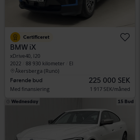
Certificeret
BMW iX
xDrive40, I20
2022
88 930 kilometer
El
Åkersberga (Runö)
225 000 SEK
Førende bud
Med finansiering
1 917 SEK/måned
Wednesday
15 Bud