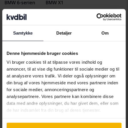
BMW 6-serien
BMW X1
Samtykke
Detaljer
Om
Bilmærker
Denne hjemmeside bruger cookies
Alfa Romeo
Hyundai
Peugeot
Vi bruger cookies til at tilpasse vores indhold og
Aston Martin
Iveco
Polestar
annoncer, til at vise dig funktioner til sociale medier og til
at analysere vores trafik. Vi deler også oplysninger om
Audi
Jaguar
Porsche
din brug af vores hjemmeside med vores partnere inden
Bentley
Jeep
Renault
for sociale medier, annonceringspartnere og
analysepartnere. Vores partnere kan kombinere disse
BMW
KIA
Rolls-Royce
data med andre oplysninger, du har givet dem, eller som
BYD
Land Rover
Saab
de har indsamlet fra din brug af deres tjenester.
Cadillac
Lexus
SEAT
Chevrolet
Lynk&Co
Skoda