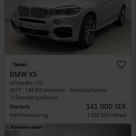
Testet
BMW X5
xDrive40e, F15
2017
144 950 kilometer
Elektrisk/benzin
Åkersberga (Runö)
141 000 SEK
Startpris
Med finansiering
1 202 SEK/måned
Kommer snart