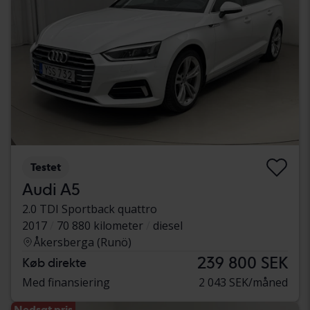
Testet
Audi A5
2.0 TDI Sportback quattro
2017
70 880 kilometer
diesel
Åkersberga (Runö)
239 800 SEK
Køb direkte
Med finansiering
2 043 SEK/måned
Nedsat pris