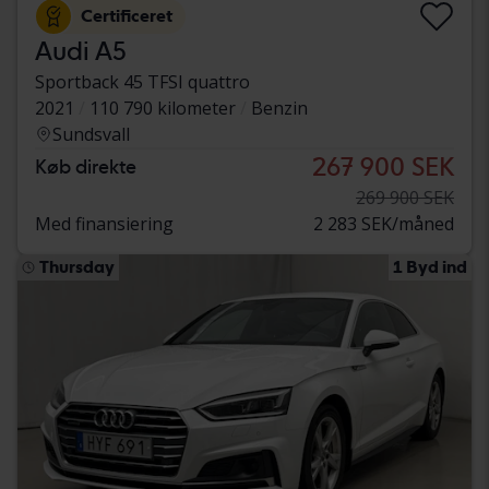
Certificeret
Audi A5
Sportback 45 TFSI quattro
2021
110 790 kilometer
Benzin
Sundsvall
267 900 SEK
Køb direkte
269 900 SEK
Med finansiering
2 283 SEK/måned
Thursday
1 Byd ind