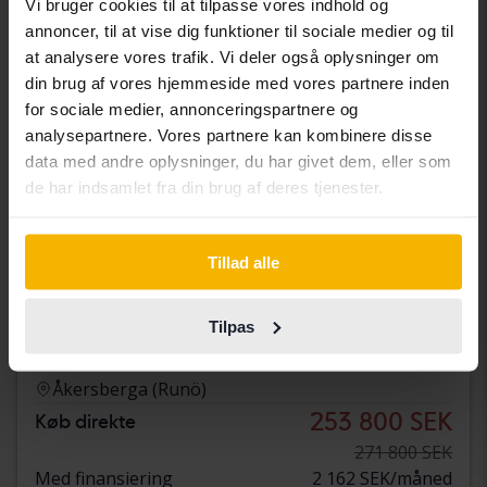
Vi bruger cookies til at tilpasse vores indhold og
annoncer, til at vise dig funktioner til sociale medier og til
at analysere vores trafik. Vi deler også oplysninger om
din brug af vores hjemmeside med vores partnere inden
for sociale medier, annonceringspartnere og
analysepartnere. Vores partnere kan kombinere disse
data med andre oplysninger, du har givet dem, eller som
de har indsamlet fra din brug af deres tjenester.
Tillad alle
Certificeret
Audi A5
Tilpas
Sportback 45 TFSI quattro
2021
118 520 kilometer
Benzin
Åkersberga (Runö)
253 800 SEK
Køb direkte
271 800 SEK
Med finansiering
2 162 SEK/måned