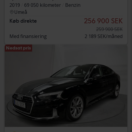
2019
69 050 kilometer
Benzin
Umeå
256 900 SEK
Køb direkte
259 900 SEK
Med finansiering
2 189 SEK/måned
Nedsat pris