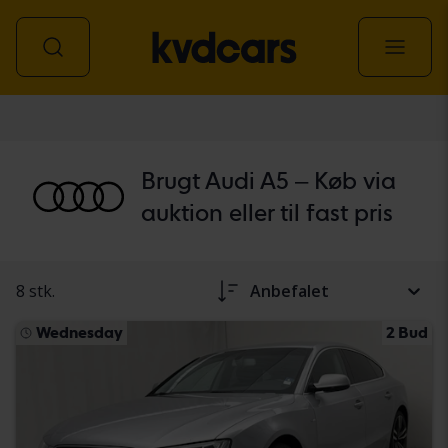
personbil
Brugt Audi A5 – Køb via
auktion eller til fast pris
8 stk.
Anbefalet
Wednesday
2 Bud