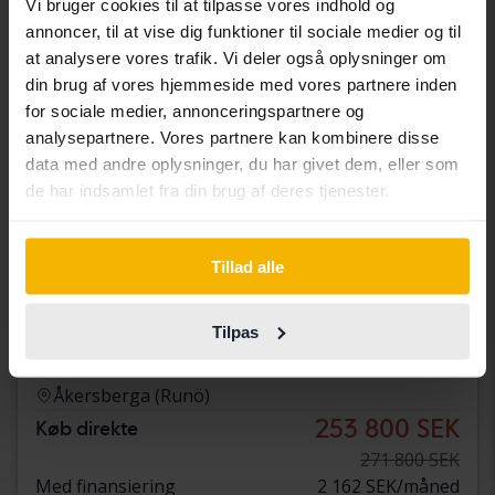
Vi bruger cookies til at tilpasse vores indhold og
annoncer, til at vise dig funktioner til sociale medier og til
at analysere vores trafik. Vi deler også oplysninger om
din brug af vores hjemmeside med vores partnere inden
for sociale medier, annonceringspartnere og
analysepartnere. Vores partnere kan kombinere disse
data med andre oplysninger, du har givet dem, eller som
de har indsamlet fra din brug af deres tjenester.
Tillad alle
Certificeret
Audi A5
Tilpas
Sportback 45 TFSI quattro
2021
118 520 kilometer
Benzin
Åkersberga (Runö)
253 800 SEK
Køb direkte
271 800 SEK
Med finansiering
2 162 SEK/måned