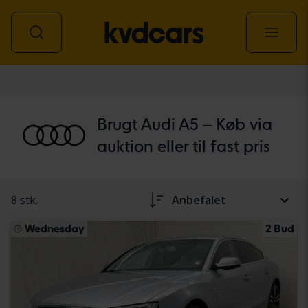
personbil
Brugt Audi A5 – Køb via
auktion eller til fast pris
8 stk.
Anbefalet
Wednesday
2 Bud