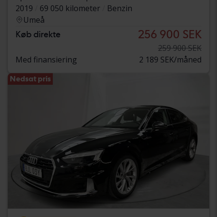
2019
69 050 kilometer
Benzin
Umeå
256 900 SEK
Køb direkte
259 900 SEK
Med finansiering
2 189 SEK/måned
Nedsat pris