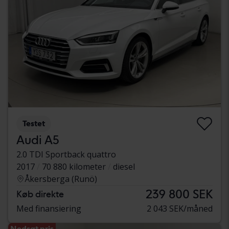
Testet
Audi A5
2.0 TDI Sportback quattro
2017
70 880 kilometer
diesel
Åkersberga (Runö)
239 800 SEK
Køb direkte
Med finansiering
2 043 SEK/måned
Nedsat pris