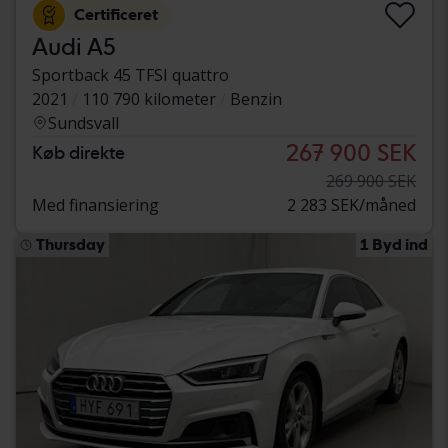
Certificeret
Audi A5
Sportback 45 TFSI quattro
2021
110 790 kilometer
Benzin
Sundsvall
267 900 SEK
Køb direkte
269 900 SEK
Med finansiering
2 283 SEK/måned
Thursday
1 Byd ind