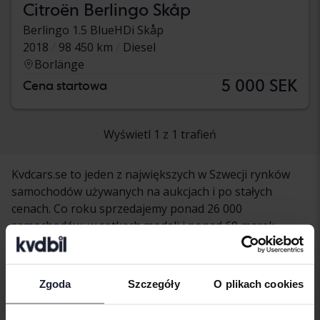
Citroën Berlingo Skåp
Berlingo 1.5 BlueHDi Skåp
2018
98 450 km
Diesel
Borlänge
5 000 SEK
Cena startowa
Wyświetl 1 z 1 trafień
Kvdcars.se to jeden z największych w Szwecji rynków
samochodów używanych na aukcjach i po stałych
cenach. Co roku sprzedajemy ponad 26 000
samochodów, w setkach modeli i ponad 60 marek
samochodów. U nas znajdziesz lekkie ciężarówki, które
odpowiadają Twoim potrzebom.
Zgoda
Szczegóły
O plikach cookies