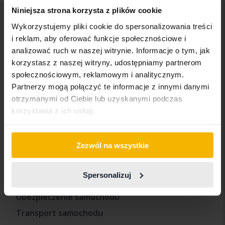
Niniejsza strona korzysta z plików cookie
Wykorzystujemy pliki cookie do spersonalizowania treści
Inne usługi
i reklam, aby oferować funkcje społecznościowe i
analizować ruch w naszej witrynie. Informacje o tym, jak
Kup samochód
korzystasz z naszej witryny, udostępniamy partnerom
Sprzedać samochód
społecznościowym, reklamowym i analitycznym.
Partnerzy mogą połączyć te informacje z innymi danymi
Jak testujemy
otrzymanymi od Ciebie lub uzyskanymi podczas
Często zadawane pytania
korzystania z ich usług.
Nasze usługi
Zezwól na wszystkie
Import
Spersonalizuj
Pożyczki i gwarancja na samochód
Ubezpieczenie samochodu
Transport samochodu