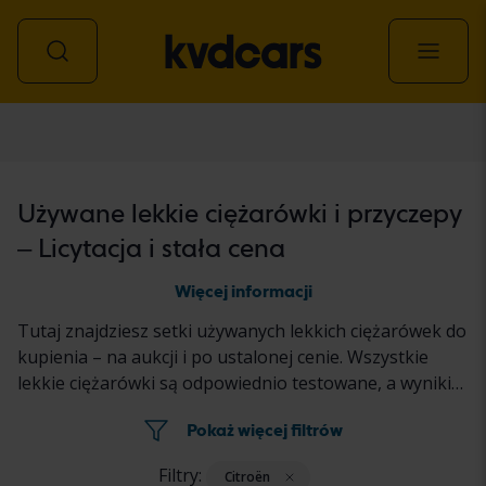
Lekka ciężarówka
Używane lekkie ciężarówki i przyczepy
– Licytacja i stała cena
Więcej informacji
Tutaj znajdziesz setki używanych lekkich ciężarówek do
kupienia – na aukcji i po ustalonej cenie. Wszystkie
lekkie ciężarówki są odpowiednio testowane, a wyniki
są podawane w reklamie każdego samochodu.
Pokaż więcej filtrów
Przeczytaj więcej o tym, jak kupić używany samochód w
Kvdcars
tutaj.
Filtry:
Citroën