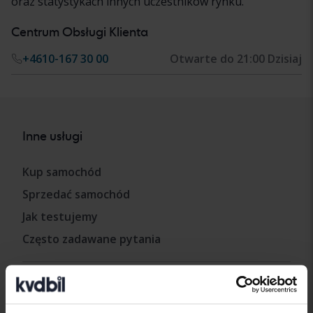
oraz statystykach innych uczestników rynku.
Centrum Obsługi Klienta
+4610-167 30 00
Otwarte do 21:00 Dzisiaj
Inne usługi
Kup samochód
Sprzedać samochód
Jak testujemy
Często zadawane pytania
Nasze usługi