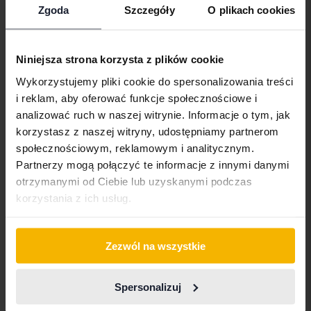
Import
Zgoda
Szczegóły
O plikach cookies
Pożyczki i gwarancja na samochód
Ubezpieczenie samochodu
Niniejsza strona korzysta z plików cookie
Transport samochodu
Wykorzystujemy pliki cookie do spersonalizowania treści
Odbieramy samochód, który sprzedajesz
i reklam, aby oferować funkcje społecznościowe i
analizować ruch w naszej witrynie. Informacje o tym, jak
korzystasz z naszej witryny, udostępniamy partnerom
O Kvdcars
społecznościowym, reklamowym i analitycznym.
Partnerzy mogą połączyć te informacje z innymi danymi
Skontaktuj się z nami
otrzymanymi od Ciebie lub uzyskanymi podczas
Gdzie znaleźć Kvdcars
korzystania z ich usług.
Nasz newsroom
Zezwól na wszystkie
Zasady i warunki
Spersonalizuj
Nasze warunki