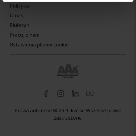
Polityka
O nas
Biuletyn
Pracuj z nami
Ustawienia plików cookie
Prawa autorskie © 2026 kvd.se Wszelkie prawa
zastrzeżone.