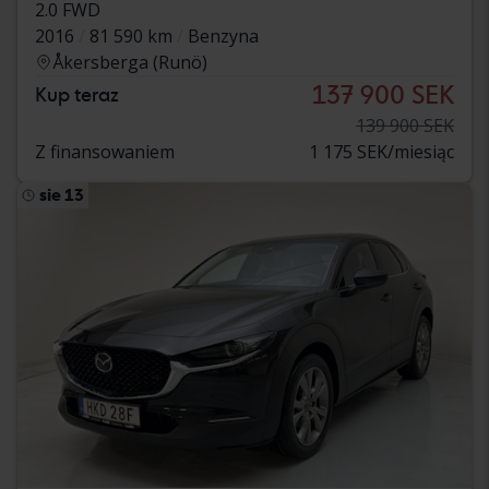
2.0 FWD
2016
81 590 km
Benzyna
Åkersberga (Runö)
137 900 SEK
Kup teraz
139 900 SEK
Z finansowaniem
1 175 SEK/miesiąc
sie 13