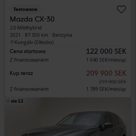
Testowane
Mazda CX-30
2.0 Mildhybrid
2021
87 350 km
Benzyna
Kungälv (Ellesbo)
122 000 SEK
Cena startowa
Z finansowaniem
1 040 SEK/miesiąc
209 900 SEK
Kup teraz
219 900 SEK
Z finansowaniem
1 789 SEK/miesiąc
sie 12