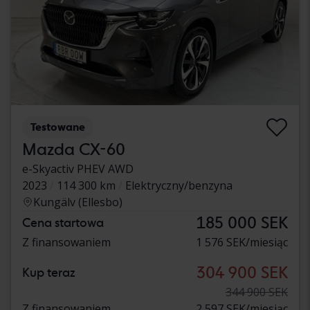
Testowane
Mazda CX-60
e-Skyactiv PHEV AWD
2023
114 300 km
Elektryczny/benzyna
Kungälv (Ellesbo)
185 000 SEK
Cena startowa
Z finansowaniem
1 576 SEK/miesiąc
304 900 SEK
Kup teraz
344 900 SEK
Z finansowaniem
2 597 SEK/miesiąc