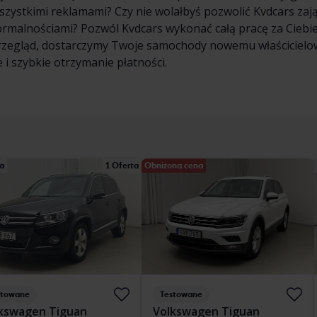
wszystkimi reklamami? Czy nie wolałbyś pozwolić Kvdcars zaj
formalnościami? Pozwól Kvdcars wykonać całą pracę za Cieb
rzegląd, dostarczymy Twoje samochody nowemu właścicielowi
 i szybkie otrzymanie płatności.
a
1 Oferta
Obniżona cena
stowane
Testowane
kswagen Tiguan
Volkswagen Tiguan