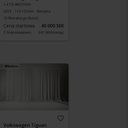
1.4 TSI 4MOTION
2015
116 150 km
Benzyna
Åkersberga (Runö)
Cena startowa
40 000 SEK
Z finansowaniem
341 SEK/miesiąc
Wkrótce
Volkswagen Tiguan