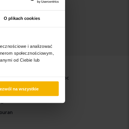
O plikach cookies
ołecznościowe i analizować
artnerom społecznościowym,
anymi od Ciebie lub
aigo
Volkswagen T-Roc
-Cross
ezwól na wszystkie
iguan
ouran