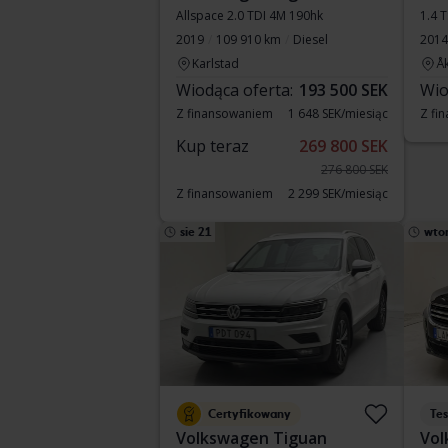
Allspace 2.0 TDI 4M 190hk
1.4 
2019
109 910 km
Diesel
2014
Karlstad
Å
Wiodąca oferta:
193 500 SEK
Wio
Z finansowaniem
1 648 SEK/miesiąc
Z fi
Kup teraz
269 800 SEK
276 800 SEK
Z finansowaniem
2 299 SEK/miesiąc
sie 21
wto
Certyfikowany
Te
Volkswagen Tiguan
Vol