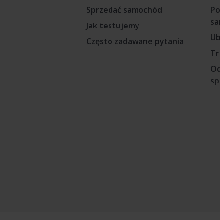
Sprzedać samochód
Po
sa
Jak testujemy
Ub
Często zadawane pytania
Tr
Od
sp