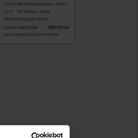
2.0 TDI 4MOTION BlueMotion Technology
2014
190 420 km
Diesel
Linköping (Jägarvallen)
Cena startowa
Wkrótce
Nasza wycena jest już w drodze