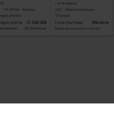
FSI
1.4 TSI eHybrid
135 930 km
Benzyna
2022
Elektryczny/benzyna
ngälv (Ellesbo)
Svedala
dąca oferta:
21 500 SEK
Cena startowa
Wkrótce
nansowaniem
183 SEK/miesiąc
Nasza wycena jest już w drodze