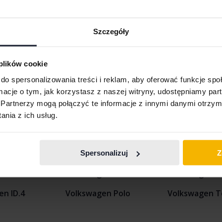
Szczegóły
 plików cookie
Wyświetl 9 z 9 trafień
do spersonalizowania treści i reklam, aby oferować funkcje sp
ormacje o tym, jak korzystasz z naszej witryny, udostępniamy p
Partnerzy mogą połączyć te informacje z innymi danymi otrzym
nia z ich usług.
en Caddy
Volkswagen ID.5
Volkswagen T
en Golf
Volkswagen ID. Buzz
Volkswagen T
Spersonalizuj
Z
n ID.3
Volkswagen Passat
Volkswagen T
n ID.4
Volkswagen Polo
Volkswagen T