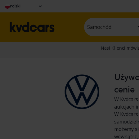
Polski
Samochód
Używa
cenie
W Kvdcars
aukcjach i
W Kvdcars 
samodziel
możemy się
wewnątrz,