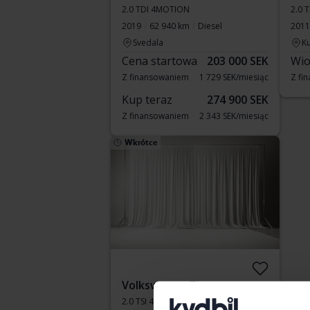
2.0 TDI 4MOTION
2.0 T
2019
62 940 km
Diesel
2011
Svedala
Ku
Cena startowa
203 000 SEK
Wio
Z finansowaniem
1 729 SEK/miesiąc
Z fi
Kup teraz
274 900 SEK
Z finansowaniem
2 343 SEK/miesiąc
Wkrótce
Volkswagen Tiguan
2.0 TSI 4MOTION