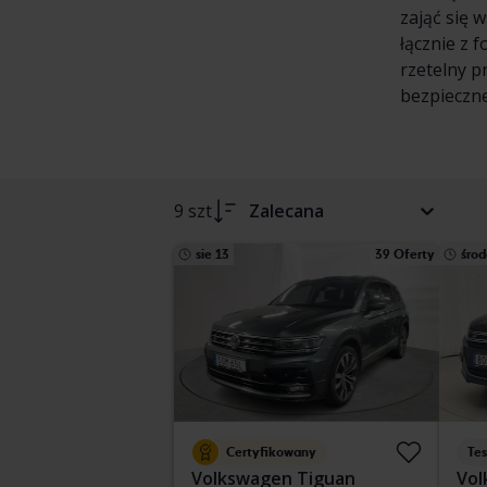
zająć się 
łącznie z 
rzetelny p
bezpieczne
9 szt
Zalecana
sie 13
39 Oferty
środ
Certyfikowany
Te
Volkswagen Tiguan
Vol