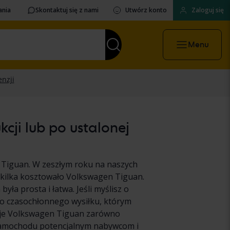
ania
Skontaktuj się z nami
Utwórz konto
Zaloguj się
Menu
ji lub po ustalonej
Tiguan. W zeszłym roku na naszych
 kilka kosztowało Volkswagen Tiguan.
ła prosta i łatwa. Jeśli myślisz o
o czasochłonnego wysiłku, którym
woje Volkswagen Tiguan zarówno
 samochodu potencjalnym nabywcom i