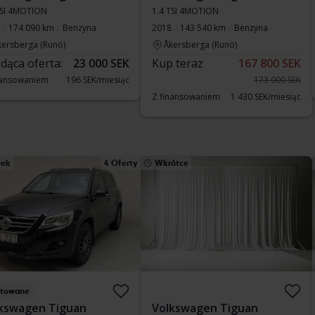
TSI 4MOTION
1.4 TSI 4MOTION
174 090 km
Benzyna
2018
143 540 km
Benzyna
kersberga (Runö)
Åkersberga (Runö)
dąca oferta:
23 000 SEK
Kup teraz
167 800 SEK
nansowaniem
196 SEK/miesiąc
173 900 SEK
Z finansowaniem
1 430 SEK/miesiąc
rek
4 Oferty
Wkrótce
stowane
kswagen Tiguan
Volkswagen Tiguan