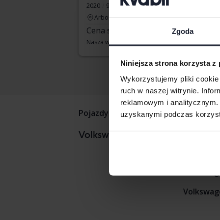
2020
92 880 km
Benzyna
Arboga
Cena startowa
Wkrótce
Zgoda
Nasza wycena jest już w drodze
Niniejsza strona korzysta z
Wykorzystujemy pliki cookie 
ruch w naszej witrynie. Inf
reklamowym i analitycznym. 
Pojazdy
Volkswagen
Tiguan
uzyskanymi podczas korzysta
Volkswag
Volkswagenmodele
Volkswag
Volkswage
Volkswage