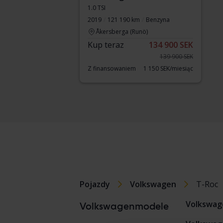
1.0 TSI
2019
121 190 km
Benzyna
Åkersberga (Runö)
Kup teraz
134 900 SEK
139 900 SEK
Z finansowaniem
1 150 SEK/miesiąc
Pojazdy
Volkswagen
T-Roc
Volkswag
Volkswagenmodele