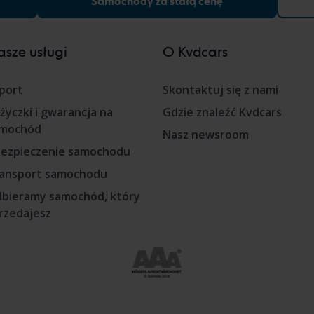
Samochody za stałą cenę
sze usługi
O Kvdcars
port
Skontaktuj się z nami
życzki i gwarancja na
Gdzie znaleźć Kvdcars
mochód
Nasz newsroom
ezpieczenie samochodu
ansport samochodu
bieramy samochód, który
rzedajesz