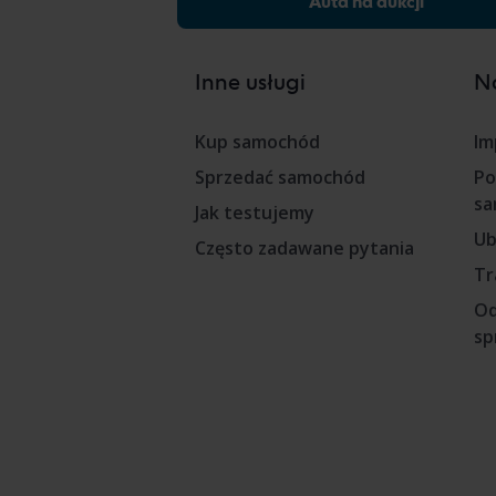
Auta na aukcji
Inne usługi
Na
Kup samochód
Im
Sprzedać samochód
Po
sa
Jak testujemy
Ub
Często zadawane pytania
Tr
Od
sp