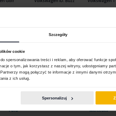
en Golf
Volkswagen ID. Buzz
Volkswagen T
n ID.3
Volkswagen Passat
Volkswagen T
n ID.4
Volkswagen Polo
Volkswagen T
Szczegóły
 plików cookie
do spersonalizowania treści i reklam, aby oferować funkcje sp
ormacje o tym, jak korzystasz z naszej witryny, udostępniamy p
Marki samochodów
Partnerzy mogą połączyć te informacje z innymi danymi otrzym
nia z ich usług.
Ferrari
Maserati
Spersonalizuj
Z
Fiat
Mazda
Ford
Mercedes