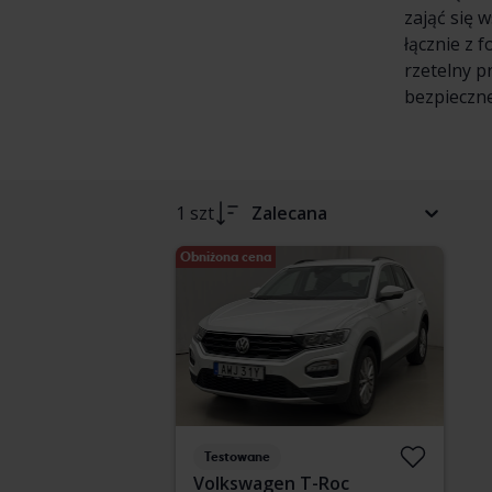
zająć się 
łącznie z 
rzetelny p
bezpieczne
1 szt
Zalecana
Obniżona cena
Testowane
Volkswagen T-Roc