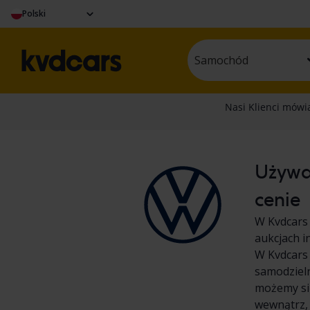
Polski
Samochód
Używa
cenie
W Kvdcars
aukcjach i
W Kvdcars 
samodziel
możemy się
wewnątrz,