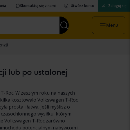
ania
Skontaktuj się z nami
Utwórz konto
Zaloguj się
Menu
i lub po ustalonej
T-Roc. W zeszłym roku na naszych
 kilka kosztowało Volkswagen T-Roc.
 prosta i łatwa. Jeśli myślisz o
 czasochłonnego wysiłku, którym
woje Volkswagen T-Roc zarówno
 samochodu potencjalnym nabywcom i