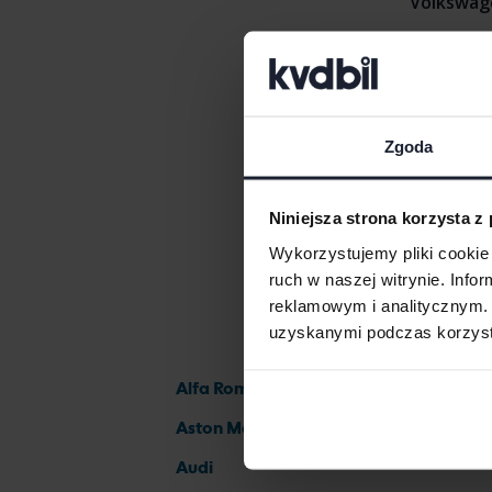
Volkswag
Volkswage
Volkswage
Zgoda
Niniejsza strona korzysta z
Wykorzystujemy pliki cookie 
ruch w naszej witrynie. Inf
reklamowym i analitycznym. 
uzyskanymi podczas korzysta
Alfa Romeo
Aston Martin
Audi