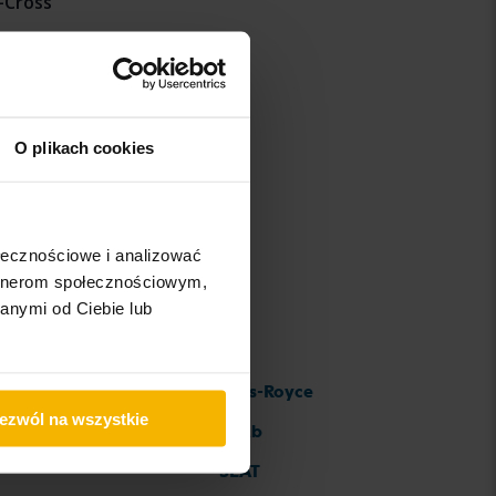
-Cross
iguan
ouran
O plikach cookies
ołecznościowe i analizować
artnerom społecznościowym,
anymi od Ciebie lub
Rolls-Royce
ezwól na wszystkie
Saab
SEAT