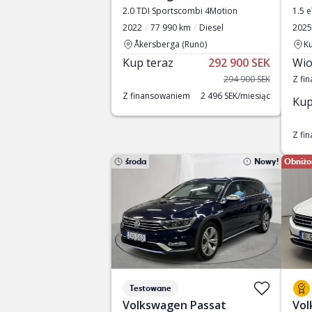
2.0 TDI Sportscombi 4Motion
1.5 
2022
77 990 km
Diesel
2025
Åkersberga (Runö)
Ku
Kup teraz
292 900 SEK
Wio
294 900 SEK
Z fi
Z finansowaniem
2 496 SEK/miesiąc
Kup
Z fi
środa
Nowy!
Obniżo
Testowane
Volkswagen Passat
Vol