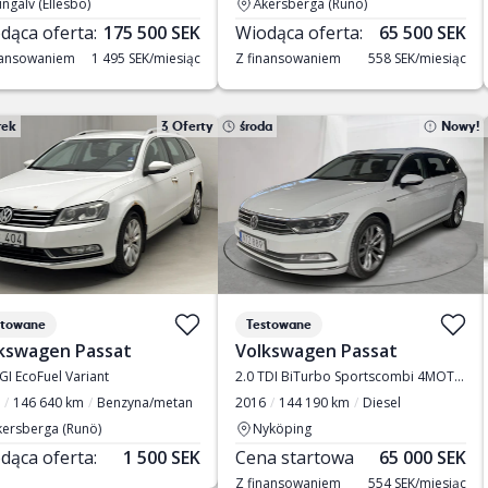
ngälv (Ellesbo)
Åkersberga (Runö)
dąca oferta:
175 500 SEK
Wiodąca oferta:
65 500 SEK
nansowaniem
1 495 SEK/miesiąc
Z finansowaniem
558 SEK/miesiąc
rek
3 Oferty
środa
Nowy!
stowane
Testowane
kswagen Passat
Volkswagen Passat
GI EcoFuel Variant
2.0 TDI BiTurbo Sportscombi 4MOTION
146 640 km
Benzyna/metan
2016
144 190 km
Diesel
kersberga (Runö)
Nyköping
dąca oferta:
1 500 SEK
Cena startowa
65 000 SEK
Z finansowaniem
554 SEK/miesiąc