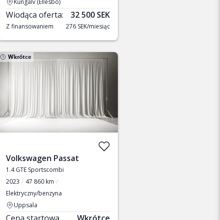
Kungälv (Ellesbo)
Wiodąca oferta:
32 500 SEK
Z finansowaniem
276 SEK/miesiąc
Wkrótce
Volkswagen Passat
1.4 GTE Sportscombi
2023
47 860 km
Elektryczny/benzyna
Uppsala
Cena startowa
Wkrótce