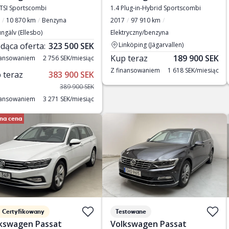
eTSI Sportscombi
1.4 Plug-in-Hybrid Sportscombi
10 870 km
Benzyna
2017
97 910 km
ngälv (Ellesbo)
Elektryczny/benzyna
dąca oferta:
323 500 SEK
Linköping (Jägarvallen)
Kup teraz
189 900 SEK
nansowaniem
2 756 SEK/miesiąc
Z finansowaniem
1 618 SEK/miesiąc
 teraz
383 900 SEK
389 900 SEK
nansowaniem
3 271 SEK/miesiąc
na cena
Certyfikowany
Testowane
kswagen Passat
Volkswagen Passat