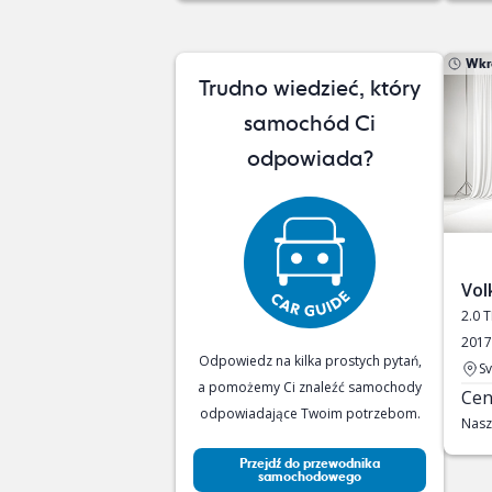
Wkr
Trudno wiedzieć, który
samochód Ci
odpowiada?
Vol
2.0 
2017
Odpowiedz na kilka prostych pytań,
S
a pomożemy Ci znaleźć samochody
Cen
odpowiadające Twoim potrzebom.
Nasz
Przejdź do przewodnika
samochodowego