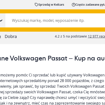
Sprzedaj w Kvdcars
Często zadawane pyt
ne Volkswagen Passat – Kup na aukc
 możemy pomóc Ci sprzedać lub kupić używany Volkswagen 
nternetowych sprzedaliśmy ponad 28 000 pojazdów, z czego
wiemy, jak sprawić, by sprzedaż Twoich Volkswagen Passat był
nej sprzedaży swoich Volkswagen Passat, czeka Cię mnóstw
 za Ciebie zająć! Czy naprawdę chcesz umyć i wyczyścić s
 jak i na zewnątrz, mieć czas na zaprezentowanie swojego