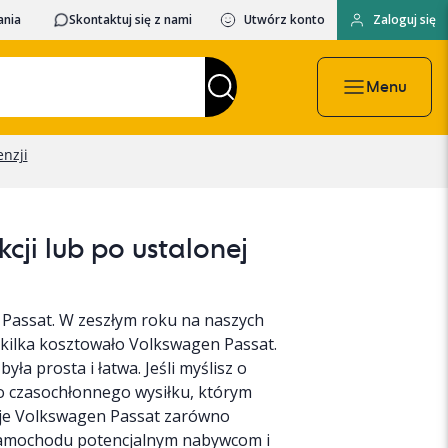
ania
Skontaktuj się z nami
Utwórz konto
Zaloguj się
Menu
ji lub po ustalonej
Passat. W zeszłym roku na naszych
 kilka kosztowało Volkswagen Passat.
a prosta i łatwa. Jeśli myślisz o
o czasochłonnego wysiłku, którym
woje Volkswagen Passat zarówno
 samochodu potencjalnym nabywcom i