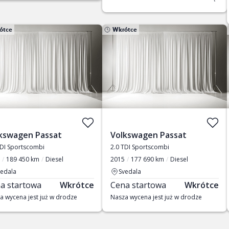
ótce
Wkrótce
kswagen Passat
Volkswagen Passat
TDI Sportscombi
2.0 TDI Sportscombi
189 450 km
Diesel
2015
177 690 km
Diesel
vedala
Svedala
a startowa
Wkrótce
Cena startowa
Wkrótce
a wycena jest już w drodze
Nasza wycena jest już w drodze