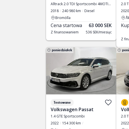
Alltrack 2.0 TDI Sportscombi 4MOTION
2.0 
2018
240 980 km
Diesel
2020
Bromölla
Å
Cena startowa
63 000 SEK
Kup
Z finansowaniem
536 SEK/miesiąc
Z fi
poniedziałek
poni
Testowane
Volkswagen Passat
Vol
1.4 GTE Sportscombi
2.0 
2022
154 300 km
2022