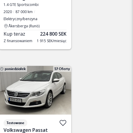
1.4 GTE Sportscombi
2020
87 000 km
Elektryczny/benzyna
Åkersberga (Runö)
Kup teraz
224 800 SEK
Z finansowaniem
1 915 SEK/miesiąc
poniedziałek
17 Oferty
Testowane
Volkswagen Passat