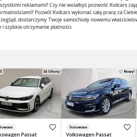
wszystkimi reklamami? Czy nie wolałbyś pozwolić Kvdcars zaj
formalnościami? Pozwól Kvdcars wykonać całą pracę za Cieb
rzegląd, dostarczymy Twoje samochody nowemu właścicielowi
 i szybkie otrzymanie płatności.
13
16 Oferty
Nowy!
stowane
Testowane
kswagen Passat
Volkswagen Passat