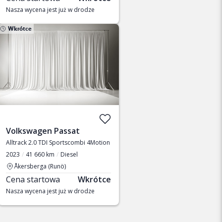
Nasza wycena jest już w drodze
Wkrótce
Volkswagen Passat
Alltrack 2.0 TDI Sportscombi 4Motion
2023
41 660 km
Diesel
Åkersberga (Runö)
Cena startowa
Wkrótce
Nasza wycena jest już w drodze