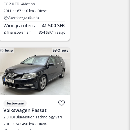
CC 2.0 TDI 4Motion
2011
167 110 km
Diesel
Åkersberga (Runö)
Wiodąca oferta:
41 500 SEK
Z finansowaniem
354 SEK/miesiąc
Jutro
37 Oferty
Testowane
Volkswagen Passat
2.0 TDI BlueMotion Technology Variant 4Motion
2013
242 490 km
Diesel