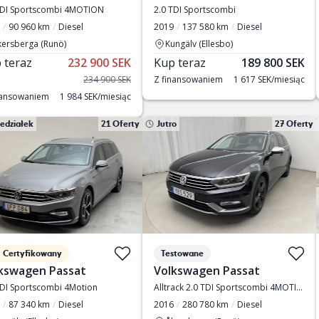
TDI Sportscombi 4MOTION
2.0 TDI Sportscombi
90 960 km
Diesel
2019
137 580 km
Diesel
kersberga (Runö)
Kungälv (Ellesbo)
 teraz
232 900 SEK
Kup teraz
189 800 SEK
234 900 SEK
Z finansowaniem
1 617 SEK/miesiąc
nansowaniem
1 984 SEK/miesiąc
edziałek
21 Oferty
Jutro
27 Oferty
Certyfikowany
Testowane
kswagen Passat
Volkswagen Passat
TDI Sportscombi 4Motion
Alltrack 2.0 TDI Sportscombi 4MOTION
87 340 km
Diesel
2016
280 780 km
Diesel