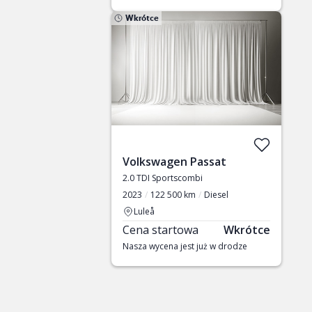
Wkrótce
Volkswagen Passat
2.0 TDI Sportscombi
2023
122 500 km
Diesel
Luleå
Cena startowa
Wkrótce
Nasza wycena jest już w drodze