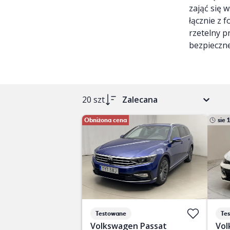
zająć się 
łącznie z 
rzetelny p
bezpieczne
20 szt
Zalecana
Obniżona cena
sie 
Testowane
Te
Volkswagen Passat
Vol