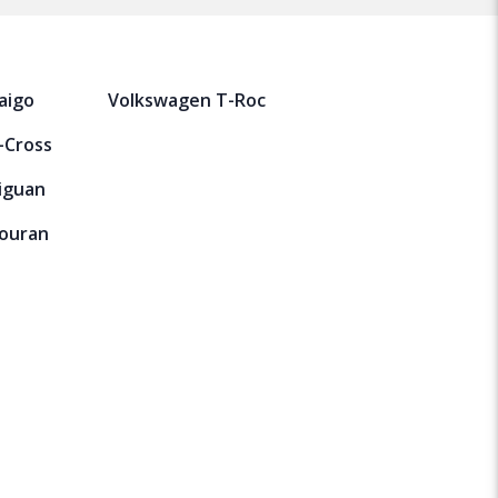
aigo
Volkswagen T-Roc
-Cross
iguan
ouran