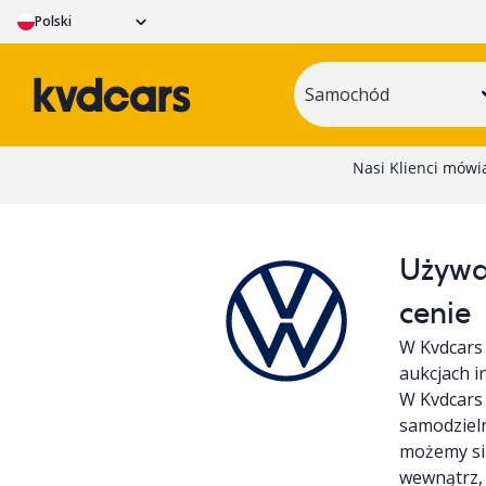
Polski
Samochód
Używa
cenie
W Kvdcars
aukcjach i
W Kvdcars 
samodziel
możemy się
wewnątrz,