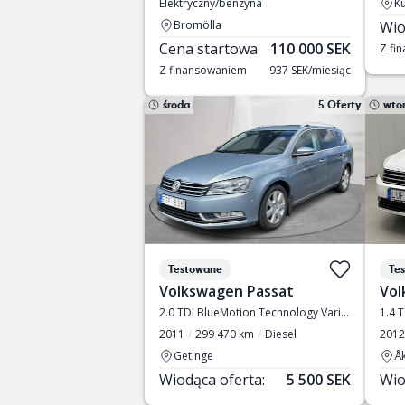
Elektryczny/benzyna
Ku
Bromölla
Wio
Cena startowa
110 000 SEK
Z fi
Z finansowaniem
937 SEK/miesiąc
środa
5 Oferty
wto
Testowane
Te
Volkswagen Passat
Vol
2.0 TDI BlueMotion Technology Variant 4Motion
1.4 T
2011
299 470 km
Diesel
2012
Getinge
Å
Wiodąca oferta:
5 500 SEK
Wio