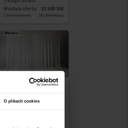
Kungälv (Ellesbo)
Wiodąca oferta:
33 500 SEK
Z finansowaniem
285 SEK/miesiąc
Wkrótce
Volkswagen Passat
1.4 GTE Sportscombi
O plikach cookies
2023
47 860 km
Elektryczny/benzyna
Uppsala
Cena startowa
Wkrótce