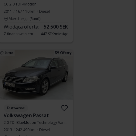
CC 2.0 TDI 4Motion
2011
167 110 km
Diesel
Åkersberga (Runö)
Wiodąca oferta:
52 500 SEK
Z finansowaniem
447 SEK/miesiąc
Jutro
39 Oferty
Testowane
Volkswagen Passat
2.0 TDI BlueMotion Technology Variant 4Motion
2013
242 490 km
Diesel