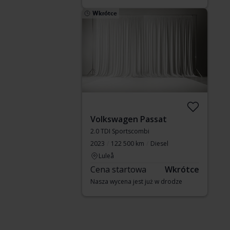
Wkrótce
Volkswagen Passat
2.0 TDI Sportscombi
2023
122 500 km
Diesel
Luleå
Cena startowa
Wkrótce
Nasza wycena jest już w drodze