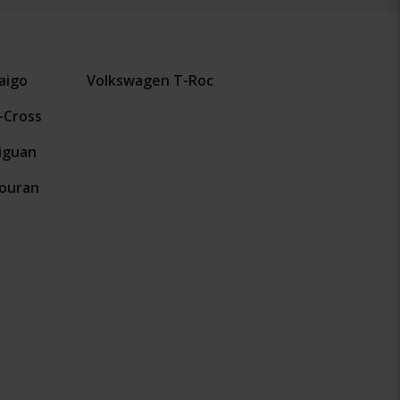
aigo
Volkswagen T-Roc
-Cross
iguan
ouran