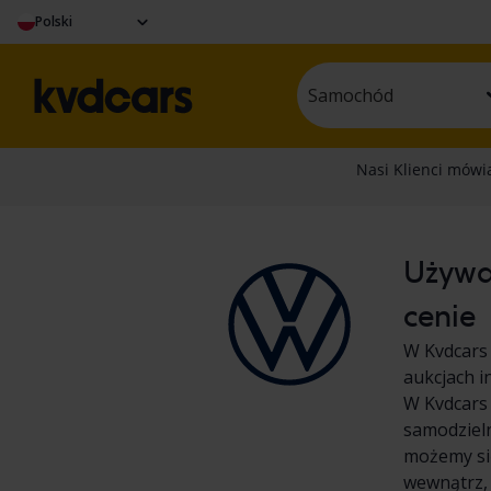
Polski
Samochód
Używa
cenie
W Kvdcars
aukcjach i
W Kvdcars 
samodziel
możemy się
wewnątrz,