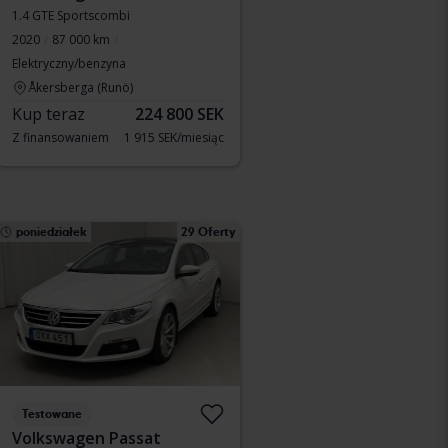
1.4 GTE Sportscombi
2020
87 000 km
Elektryczny/benzyna
Åkersberga (Runö)
Kup teraz
224 800 SEK
Z finansowaniem
1 915 SEK/miesiąc
poniedziałek
29 Oferty
Testowane
Volkswagen Passat