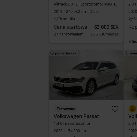
Alltrack 2.0 TDI Sportscombi 4MOTION
2.0 
2018
240 980 km
Diesel
2020
Bromölla
Å
Cena startowa
63 000 SEK
Kup
Z finansowaniem
536 SEK/miesiąc
Z fi
poniedziałek
poni
Testowane
Volkswagen Passat
Vol
1.4 GTE Sportscombi
2.0 
2022
154 300 km
2022