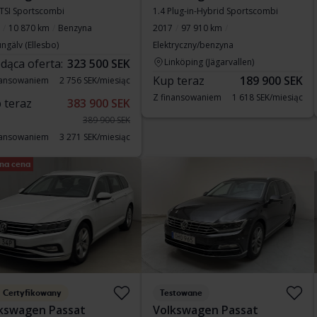
eTSI Sportscombi
1.4 Plug-in-Hybrid Sportscombi
10 870 km
Benzyna
2017
97 910 km
ngälv (Ellesbo)
Elektryczny/benzyna
dąca oferta:
323 500 SEK
Linköping (Jägarvallen)
Kup teraz
189 900 SEK
nansowaniem
2 756 SEK/miesiąc
Z finansowaniem
1 618 SEK/miesiąc
 teraz
383 900 SEK
389 900 SEK
nansowaniem
3 271 SEK/miesiąc
na cena
Certyfikowany
Testowane
kswagen Passat
Volkswagen Passat