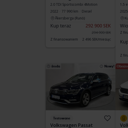
2.0 TDI Sportscombi 4Motion
1.5 
2022
77 990 km
Diesel
2025
Åkersberga (Runö)
Ku
Kup teraz
292 900 SEK
Wio
294 900 SEK
Z fi
Z finansowaniem
2 496 SEK/miesiąc
Kup
Z fi
środa
Nowy!
Obniżo
Testowane
Volkswagen Passat
Vol