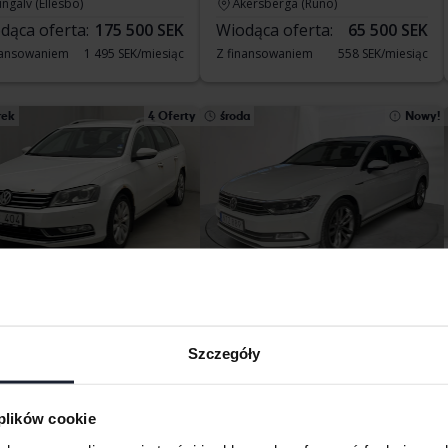
ngälv (Ellesbo)
Åkersberga (Runö)
dąca oferta:
175 500 SEK
Wiodąca oferta:
65 500 SEK
nansowaniem
1 495 SEK/miesiąc
Z finansowaniem
558 SEK/miesiąc
rek
4 Oferty
środa
Nowy!
stowane
Testowane
kswagen Passat
Volkswagen Passat
GI EcoFuel Variant
2.0 TDI BiTurbo Sportscombi 4MOTION
Szczegóły
146 640 km
Benzyna/metan
2016
144 190 km
Diesel
kersberga (Runö)
Nyköping
dąca oferta:
2 000 SEK
Cena startowa
65 000 SEK
 plików cookie
Z finansowaniem
554 SEK/miesiąc