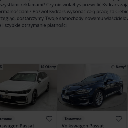
wszystkimi reklamami? Czy nie wolałbyś pozwolić Kvdcars zaj
formalnościami? Pozwól Kvdcars wykonać całą pracę za Cieb
rzegląd, dostarczymy Twoje samochody nowemu właścicielowi
 i szybkie otrzymanie płatności.
13
16 Oferty
Nowy!
stowane
Testowane
kswagen Passat
Volkswagen Passat