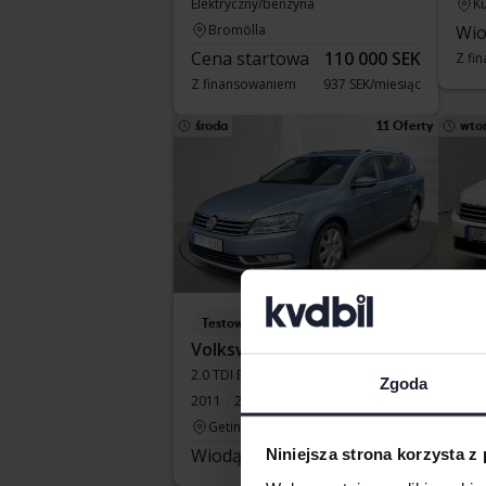
Elektryczny/benzyna
Ku
Bromölla
Wio
Cena startowa
110 000 SEK
Z fi
Z finansowaniem
937 SEK/miesiąc
środa
11 Oferty
wto
Testowane
Te
Volkswagen Passat
Vol
2.0 TDI BlueMotion Technology Variant 4Motion
1.4 T
Zgoda
2011
299 470 km
Diesel
2012
Getinge
Å
Wiodąca oferta:
17 500 SEK
Wio
Niniejsza strona korzysta z