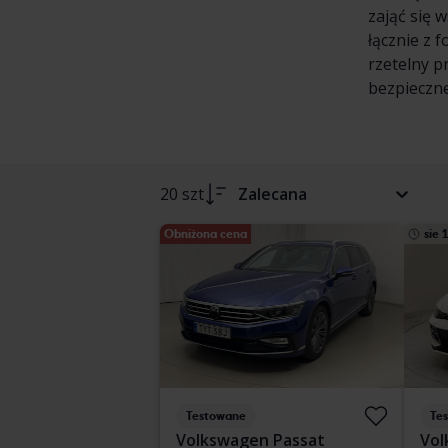
zająć się 
łącznie z 
rzetelny p
bezpieczne
20 szt
Zalecana
Obniżona cena
sie 
Testowane
Te
Volkswagen Passat
Vol