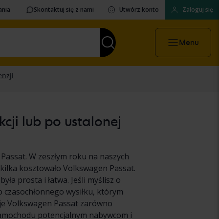
ania
Skontaktuj się z nami
Utwórz konto
Zaloguj się
Menu
ji lub po ustalonej
Passat. W zeszłym roku na naszych
 kilka kosztowało Volkswagen Passat.
a prosta i łatwa. Jeśli myślisz o
o czasochłonnego wysiłku, którym
woje Volkswagen Passat zarówno
 samochodu potencjalnym nabywcom i