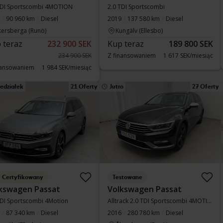
TDI Sportscombi 4MOTION
2.0 TDI Sportscombi
90 960 km
Diesel
2019
137 580 km
Diesel
kersberga (Runö)
Kungälv (Ellesbo)
 teraz
232 900 SEK
Kup teraz
189 800 SEK
234 900 SEK
Z finansowaniem
1 617 SEK/miesiąc
nansowaniem
1 984 SEK/miesiąc
edziałek
21 Oferty
Jutro
27 Oferty
Certyfikowany
Testowane
kswagen Passat
Volkswagen Passat
TDI Sportscombi 4Motion
Alltrack 2.0 TDI Sportscombi 4MOTION
87 340 km
Diesel
2016
280 780 km
Diesel