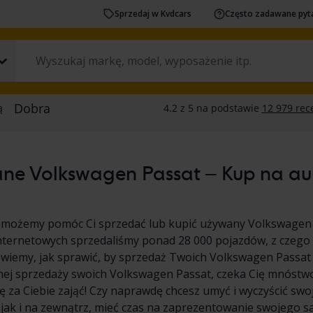
Sprzedaj w Kvdcars
Często zadawane pyt
ne Volkswagen Passat – Kup na aukc
 możemy pomóc Ci sprzedać lub kupić używany Volkswagen 
nternetowych sprzedaliśmy ponad 28 000 pojazdów, z czego
wiemy, jak sprawić, by sprzedaż Twoich Volkswagen Passat był
nej sprzedaży swoich Volkswagen Passat, czeka Cię mnóstw
 za Ciebie zająć! Czy naprawdę chcesz umyć i wyczyścić s
 jak i na zewnątrz, mieć czas na zaprezentowanie swojego