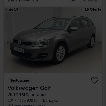
sie 13
15 Oferty
Testowane
Volkswagen Golf
VII 1.2 TSI Sportscombi
2017
175 900 km
Benzyna
Åkersberga (Runö)