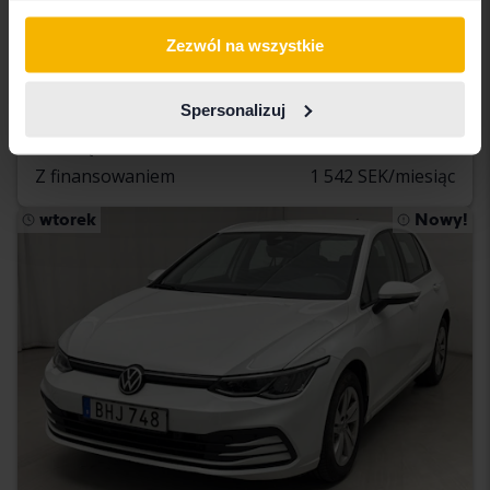
Volkswagen Golf
Zezwól na wszystkie
VIII 1.4 GTE 5dr
2021
75 960 km
Elektryczny/benzyna
Spersonalizuj
Svedala
181 000 SEK
Wiodąca oferta:
Z finansowaniem
1 542 SEK/miesiąc
wtorek
Nowy!