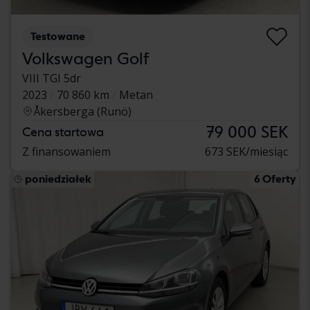
Testowane
Volkswagen Golf
VIII TGI 5dr
2023
70 860 km
Metan
Åkersberga (Runö)
79 000 SEK
Cena startowa
Z finansowaniem
673 SEK/miesiąc
poniedziałek
6 Oferty