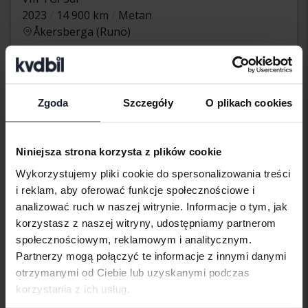
2023
14 900 km
Metan
Åkersberga (Runö)
105 000 SEK
Wiodąca oferta:
Z finansowaniem
895 SEK/miesiąc
poniedziałek
23 Oferty
Zgoda
Szczegóły
O plikach cookies
Niniejsza strona korzysta z plików cookie
Wykorzystujemy pliki cookie do spersonalizowania treści
i reklam, aby oferować funkcje społecznościowe i
analizować ruch w naszej witrynie. Informacje o tym, jak
korzystasz z naszej witryny, udostępniamy partnerom
społecznościowym, reklamowym i analitycznym.
Partnerzy mogą połączyć te informacje z innymi danymi
otrzymanymi od Ciebie lub uzyskanymi podczas
korzystania z ich usług.
Certyfikowany