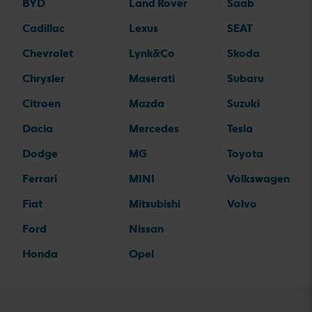
BYD
Land Rover
Saab
Cadillac
Lexus
SEAT
Chevrolet
Lynk&Co
Skoda
Chrysler
Maserati
Subaru
Citroen
Mazda
Suzuki
Dacia
Mercedes
Tesla
Dodge
MG
Toyota
Ferrari
MINI
Volkswagen
Fiat
Mitsubishi
Volvo
Ford
Nissan
Honda
Opel