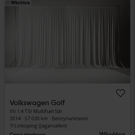
Wkrótce
Volkswagen Golf
VII 1.4 TSI Multifuel 5dr
2014
57 030 km
Benzyna/etanol
Linköping (Jägarvallen)
Wkrótce
Cena startowa