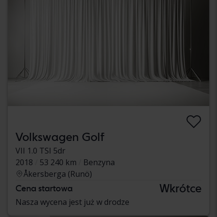
Volkswagen Golf
VII 1.0 TSI 5dr
2018
53 240 km
Benzyna
Åkersberga (Runö)
Wkrótce
Cena startowa
Nasza wycena jest już w drodze