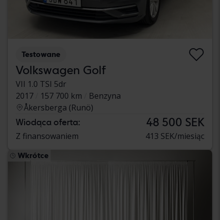
Testowane
Volkswagen Golf
VII 1.0 TSI 5dr
2017
157 700 km
Benzyna
Åkersberga (Runö)
48 500 SEK
Wiodąca oferta:
Z finansowaniem
413 SEK/miesiąc
Wkrótce