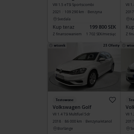
VIII 1.5 eTSI Sportscombi
VII 1
2021
109 290 km
Benzyna
2017
Svedala
Ka
Kup teraz
199 800 SEK
Kup
Z finansowaniem
1 702 SEK/miesiąc
Z fi
wtorek
23 Oferty
wto
Testowane
Te
Volkswagen Golf
Vol
VII 1.4 TSI Multifuel 5dr
VII 1
2018
86 000 km
Benzyna/etanol
2017
Borlänge
S