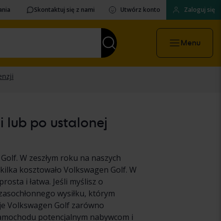
ania
Skontaktuj się z nami
Utwórz konto
Zaloguj się
Menu
 lub po ustalonej
Golf. W zeszłym roku na naszych
 kilka kosztowało Volkswagen Golf. W
osta i łatwa. Jeśli myślisz o
czasochłonnego wysiłku, którym
oje Volkswagen Golf zarówno
 samochodu potencjalnym nabywcom i