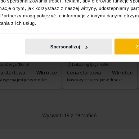
do spersonalizowania treści i reklam, aby oferować funkcje sp
ormacje o tym, jak korzystasz z naszej witryny, udostępniamy p
Partnerzy mogą połączyć te informacje z innymi danymi otrzym
nia z ich usług.
kswagen Golf
Volkswagen Golf
Spersonalizuj
Z
.0 TSI 5dr
VII 1.4 TSI Multifuel 5dr
53 240 km
Benzyna
2014
57 030 km
Benzyna/etanol
kersberga (Runö)
Linköping (Jägarvallen)
a startowa
Wkrótce
Cena startowa
Wkrótce
a wycena jest już w drodze
Nasza wycena jest już w drodze
Wyświetl 19 z 19 trafień