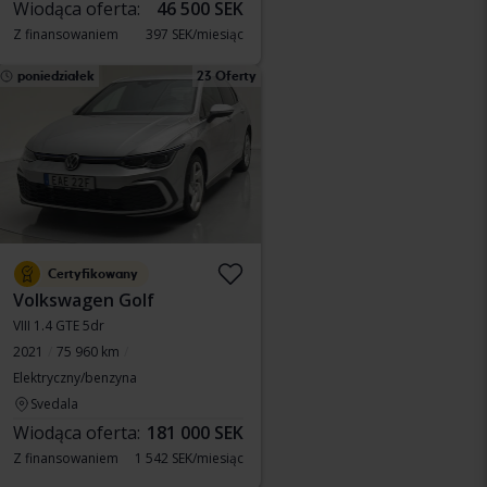
Wiodąca oferta:
46 500 SEK
Z finansowaniem
397 SEK/miesiąc
poniedziałek
23 Oferty
Certyfikowany
Volkswagen Golf
VIII 1.4 GTE 5dr
2021
75 960 km
Elektryczny/benzyna
Svedala
Wiodąca oferta:
181 000 SEK
Z finansowaniem
1 542 SEK/miesiąc