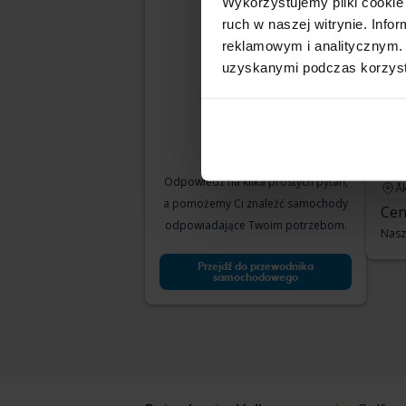
Wykorzystujemy pliki cookie 
odpowiada?
ruch w naszej witrynie. Inf
reklamowym i analitycznym. 
uzyskanymi podczas korzysta
Vol
VII 1
2018
Odpowiedz na kilka prostych pytań,
Å
a pomożemy Ci znaleźć samochody
Cen
odpowiadające Twoim potrzebom.
Nasz
Przejdź do przewodnika
samochodowego