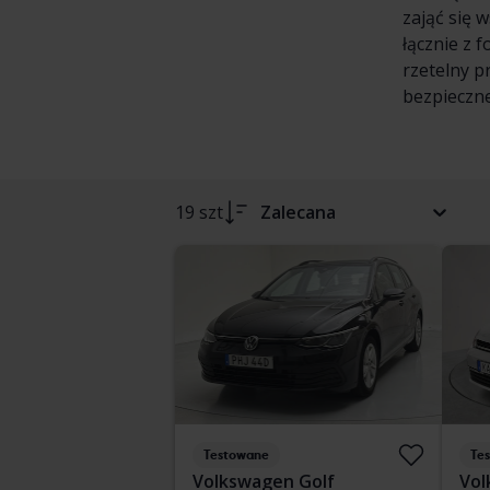
zająć się 
łącznie z 
rzetelny p
bezpieczne
19 szt
Zalecana
Testowane
Te
Volkswagen Golf
Vol