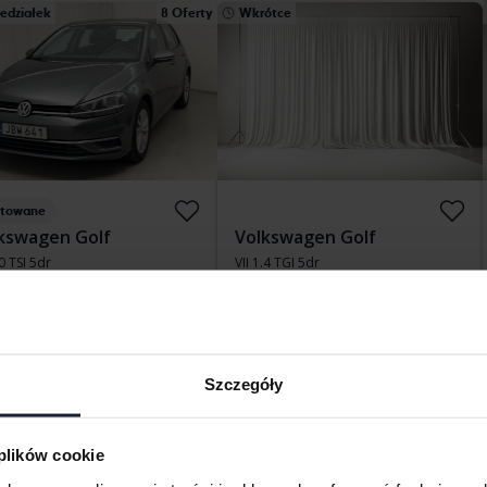
edziałek
8 Oferty
Wkrótce
stowane
kswagen Golf
Volkswagen Golf
.0 TSI 5dr
VII 1.4 TGI 5dr
157 700 km
Benzyna
2018
Benzyna/metan
kersberga (Runö)
Kungälv (Ellesbo)
dąca oferta:
49 500 SEK
Cena startowa
Wkrótce
nansowaniem
422 SEK/miesiąc
Nasza wycena jest już w drodze
Szczegóły
ótce
Wkrótce
 plików cookie