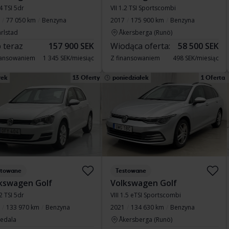
.4 TSI 5dr
VII 1.2 TSI Sportscombi
77 050 km
Benzyna
2017
175 900 km
Benzyna
rlstad
Åkersberga (Runö)
 teraz
157 900 SEK
Wiodąca oferta:
58 500 SEK
nansowaniem
1 345 SEK/miesiąc
Z finansowaniem
498 SEK/miesiąc
rek
13 Oferty
poniedziałek
1 Oferta
stowane
Testowane
kswagen Golf
Volkswagen Golf
.2 TSI 5dr
VIII 1.5 eTSI Sportscombi
133 970 km
Benzyna
2021
134 630 km
Benzyna
vedala
Åkersberga (Runö)