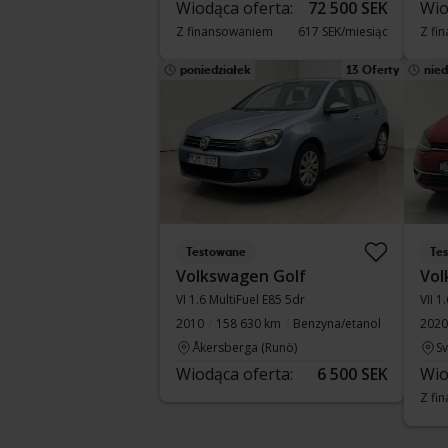
Wiodąca oferta:
72 500 SEK
Wio
Z finansowaniem
617 SEK/miesiąc
Z fi
poniedziałek
13 Oferty
nied
Testowane
Te
Volkswagen Golf
Vol
VI 1.6 MultiFuel E85 5dr
VII 1
2010
158 630 km
Benzyna/etanol
2020
Åkersberga (Runö)
S
Wiodąca oferta:
6 500 SEK
Wio
Z fi