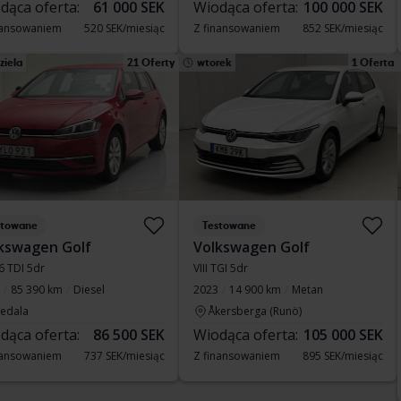
dąca oferta:
61 000 SEK
Wiodąca oferta:
100 000 SEK
nansowaniem
520 SEK/miesiąc
Z finansowaniem
852 SEK/miesiąc
ziela
21 Oferty
wtorek
1 Oferta
stowane
Testowane
kswagen Golf
Volkswagen Golf
.6 TDI 5dr
VIII TGI 5dr
85 390 km
Diesel
2023
14 900 km
Metan
vedala
Åkersberga (Runö)
dąca oferta:
86 500 SEK
Wiodąca oferta:
105 000 SEK
nansowaniem
737 SEK/miesiąc
Z finansowaniem
895 SEK/miesiąc