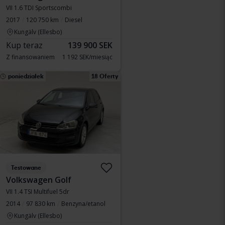
VII 1.6 TDI Sportscombi
2017
120 750 km
Diesel
Kungälv (Ellesbo)
Kup teraz
139 900 SEK
Z finansowaniem
1 192 SEK/miesiąc
poniedziałek
18 Oferty
Testowane
Volkswagen Golf
VII 1.4 TSI Multifuel 5dr
2014
97 830 km
Benzyna/etanol
Kungälv (Ellesbo)