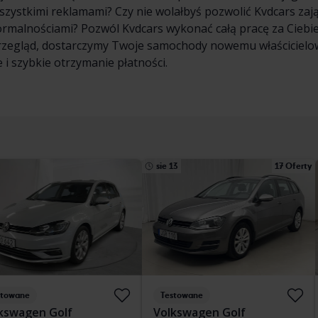
wszystkimi reklamami? Czy nie wolałbyś pozwolić Kvdcars zaj
formalnościami? Pozwól Kvdcars wykonać całą pracę za Cieb
rzegląd, dostarczymy Twoje samochody nowemu właścicielowi
 i szybkie otrzymanie płatności.
sie 13
17 Oferty
stowane
Testowane
kswagen Golf
Volkswagen Golf