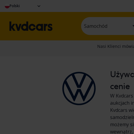
Polski
Samochód
Używan
cenie
W Kvdcars
aukcjach i
Kvdcars wi
samodziel
możemy się
wewnątrz,