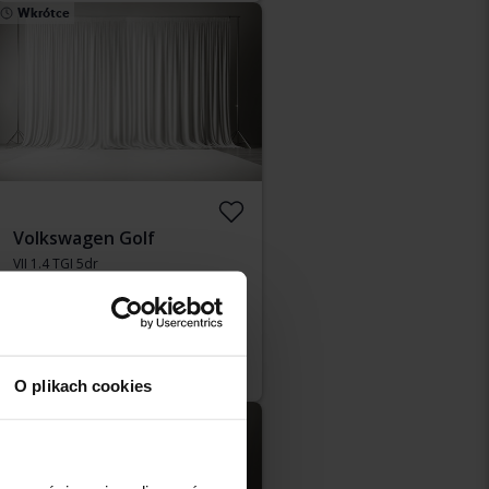
Wkrótce
Volkswagen Golf
VII 1.4 TGI 5dr
2018
151 510 km
Benzyna/metan
Kungälv (Ellesbo)
Cena startowa
Wkrótce
Nasza wycena jest już w drodze
O plikach cookies
Wkrótce