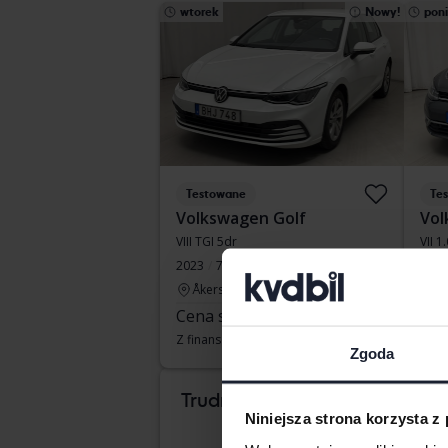
wtorek
Nowy!
poni
Testowane
Te
Volkswagen Golf
Vol
VIII TGI 5dr
VII 1
2023
70 860 km
Metan
2017
Åkersberga (Runö)
Å
Cena startowa
79 000 SEK
Wio
Z finansowaniem
673 SEK/miesiąc
Z fi
Zgoda
Wkr
Trudno wiedzieć, który
Niniejsza strona korzysta z
samochód Ci