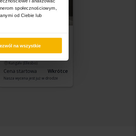
ołecznościowe i analizować
artnerom społecznościowym,
anymi od Ciebie lub
Volkswagen Golf
ezwól na wszystkie
VII 1.4 TGI BlueMotion Sportscombi
2018
Benzyna/metan
Kungälv (Ellesbo)
Cena startowa
Wkrótce
Nasza wycena jest już w drodze